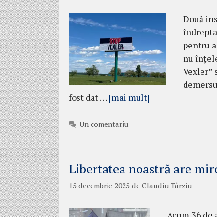
Două ins
îndrepta
pentru a
nu înțel
Vexler” 
demersur
fost dat …
[mai mult]
Un comentariu
Libertatea noastră are mir
15 decembrie 2025
de
Claudiu Târziu
Acum 36 de a