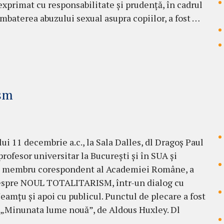
 exprimat cu responsabilitate și prudență, în cadrul
mbaterea abuzului sexual asupra copiilor, a fost …
ism
lui 11 decembrie a.c., la Sala Dalles, dl Dragoș Paul
profesor universitar la București și în SUA și
t membru corespondent al Academiei Române, a
despre NOUL TOTALITARISM, într-un dialog cu
eamțu și apoi cu publicul. Punctul de plecare a fost
„Minunata lume nouă”, de Aldous Huxley. Dl