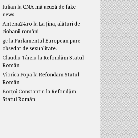
Iulian
la
CNA mă acuză de fake
news
Antena24.ro
la
La Jina, alături de
ciobanii români
gc
la
Parlamentul European pare
obsedat de sexualitate.
Claudiu Târziu
la
Refondăm Statul
Român
Viorica Popa
la
Refondăm Statul
Român
Borțoi Constantin
la
Refondăm
Statul Român