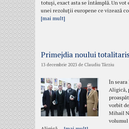
totuși, exact asta se întâmplă. Un vot
unei rezoluții europene ce vizează co
[mai mult]
Primejdia noului totalitar
13 decembrie 2023
de
Claudiu Târziu
În seara 
Aligică, 
proaspă
vorbit 
Mihail N
volumul 
Aligică …
[mai mult]