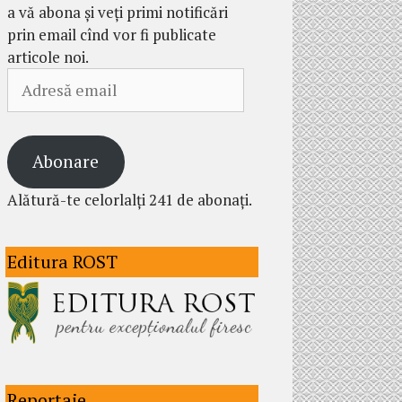
a vă abona și veți primi notificări
prin email cînd vor fi publicate
articole noi.
Adresă
email
Abonare
Alătură-te celorlalți 241 de abonați.
Editura ROST
Reportaje