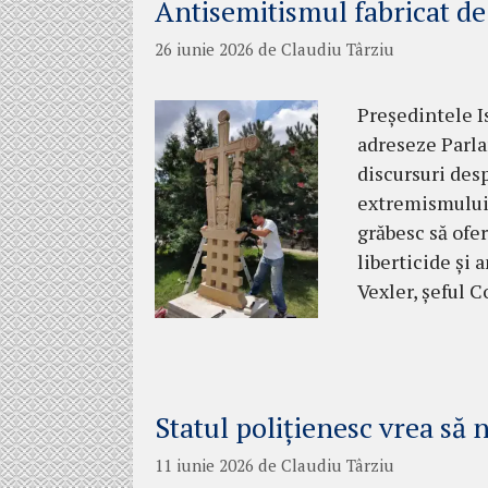
Antisemitismul fabricat de
26 iunie 2026
de
Claudiu Târziu
Președintele I
adreseze Parla
discursuri des
extremismului. 
grăbesc să ofe
liberticide și 
Vexler, șeful 
Statul polițienesc vrea să 
11 iunie 2026
de
Claudiu Târziu