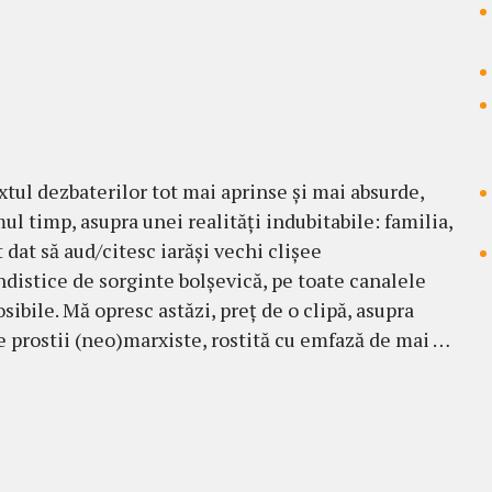
xtul dezbaterilor tot mai aprinse și mai absurde,
ul timp, asupra unei realități indubitabile: familia,
 dat să aud/citesc iarăși vechi clișee
distice de sorginte bolșevică, pe toate canalele
sibile. Mă opresc astăzi, preț de o clipă, asupra
 prostii (neo)marxiste, rostită cu emfază de mai …