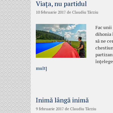
Viața, nu partidul
10 februarie 2017
de
Claudiu Târziu
Fac unii
dihonia î
să ne ce
chestiun
partizan
înțelege
mult]
Inimă lângă inimă
9 februarie 2017
de
Claudiu Târziu