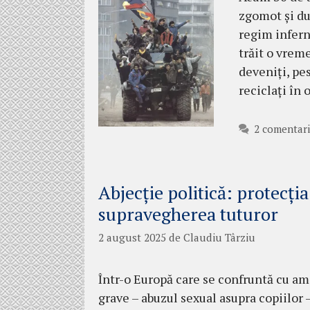
zgomot și dur
regim infern
trăit o vreme
deveniți, pes
reciclați în
2 comentari
Abjecție politică: protecția
supravegherea tuturor
2 august 2025
de
Claudiu Târziu
Într-o Europă care se confruntă cu ame
grave – abuzul sexual asupra copiilor –