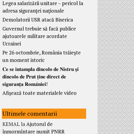
Legea salarizării unitare – pericol la
adresa siguranței naționale
Demolatorii USR atacă Biserica
Guvernul trebuie să facă publice
ajutoarele militare acordate
Ucrainei
Pe 26 octombrie, România trăiește
un moment istoric
𝐂𝐞 𝐬𝐞 𝐢𝐧𝐭𝐚𝐦𝐩𝐥𝐚 𝐝𝐢𝐧𝐜𝐨𝐥𝐨 𝐝𝐞 𝐍𝐢𝐬𝐭𝐫𝐮 𝐬̦𝐢
𝐝𝐢𝐧𝐜𝐨𝐥𝐨 𝐝𝐞 𝐏𝐫𝐮𝐭 𝐭̦𝐢𝐧𝐞 𝐝𝐢𝐫𝐞𝐜𝐭 𝐝𝐞
𝐬𝐢𝐠𝐮𝐫𝐚𝐧𝐭̦𝐚 𝐑𝐨𝐦𝐚̂𝐧𝐢𝐞𝐢!
Afișează toate materialele video
Ultimele comentarii
KEMAL
la
Ajutorul de
înmormîntare numit PNRR