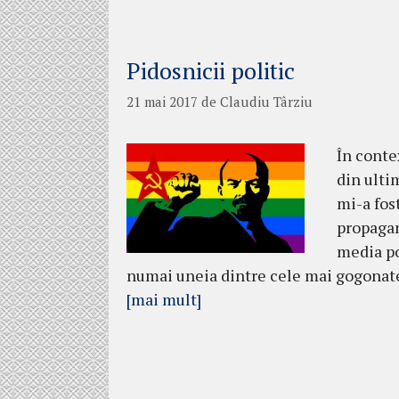
Pidosnicii politic
21 mai 2017
de
Claudiu Târziu
În conte
din ultim
mi-a fost
propagan
media po
numai uneia dintre cele mai gogonate
[mai mult]