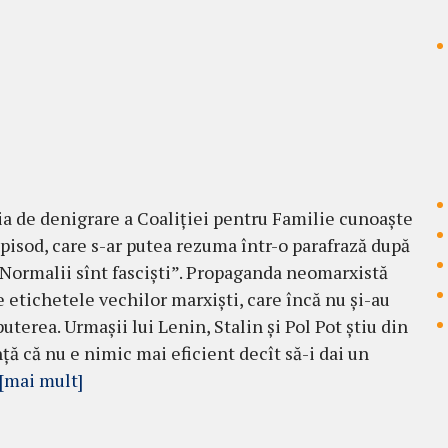
 de denigrare a Coaliției pentru Familie cunoaște
pisod, care s-ar putea rezuma într-o parafrază după
”Normalii sînt fasciști”. Propaganda neomarxistă
e etichetele vechilor marxiști, care încă nu și-au
uterea. Urmașii lui Lenin, Stalin și Pol Pot știu din
ță că nu e nimic mai eficient decît să-i dai un
[mai mult]