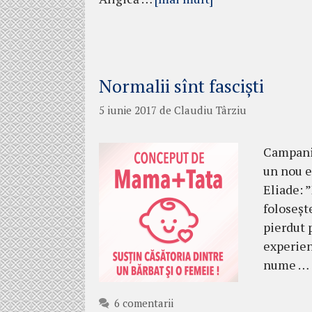
Normalii sînt fasciști
5 iunie 2017
de
Claudiu Târziu
Campania
un nou e
Eliade: 
foloseșt
pierdut p
experien
nume …
6 comentarii