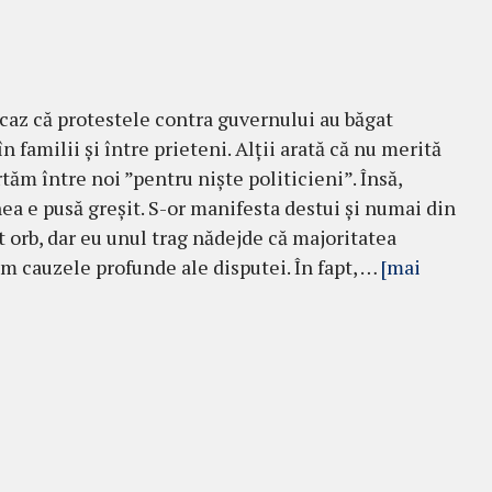
 caz că protestele contra guvernului au băgat
n familii și între prieteni. Alții arată că nu merită
rtăm între noi ”pentru niște politicieni”. Însă,
ea e pusă greșit. S-or manifesta destui și numai din
t orb, dar eu unul trag nădejde că majoritatea
m cauzele profunde ale disputei. În fapt, …
[mai