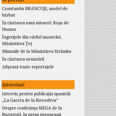
Constantin BRÂNCUȘI, model de
bărbat
În căutarea unui miracol: Roșu de
Humor
Îngerițele din vârful muntelui.
Mănăstirea Țeț
Minunile de la Mânăstirea Strâmba
În căutarea nemuririi
Afișează toate reportajele
Interviuri
Interviu pentru publicația spaniolă
„La Gaceta de la Iberosfera”
Despre conferința MEGA de la
București, în presa europeană