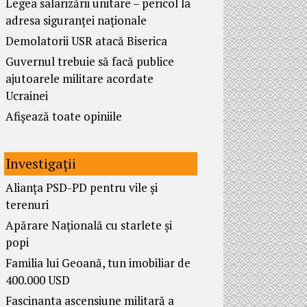
Legea salarizării unitare – pericol la
adresa siguranței naționale
Demolatorii USR atacă Biserica
Guvernul trebuie să facă publice
ajutoarele militare acordate
Ucrainei
Afișează toate opiniile
Investigații
Alianța PSD-PD pentru vile și
terenuri
Apărare Națională cu starlete și
popi
Familia lui Geoană, tun imobiliar de
400.000 USD
Fascinanta ascensiune militară a