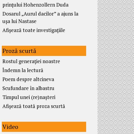
prințului Hohenzollern Duda
Dosarul „Aurul dacilor” a ajuns la
ușa lui Nastase
Afișează toate investigațiile
Proză scurtă
Rostul generației noastre
Îndemn la lectură
Poem despre altcineva
Scufundare în albastru
Timpul unei (re)nașteri
Afișează toată proza scurtă
Video