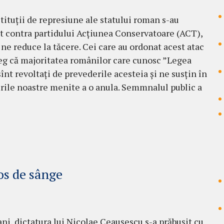
tituții de represiune ale statului roman s-au
t contra partidului Acțiunea Conservatoare (ACT),
 ne reduce la tăcere. Cei care au ordonat acest atac
eg că majoritatea românilor care cunosc ”Legea
sînt revoltați de prevederile acesteia și ne susțin în
ile noastre menite a o anula. Semmnalul public a
os de sânge
ni, dictatura lui Nicolae Ceaușescu s-a prăbușit cu