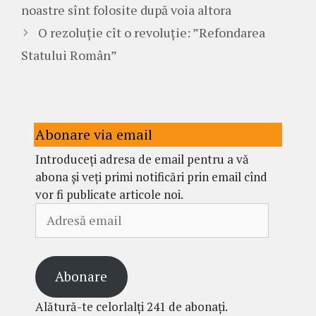
noastre sînt folosite după voia altora
O rezoluție cît o revoluție: ”Refondarea
Statului Român”
Abonare via email
Introduceți adresa de email pentru a vă
abona și veți primi notificări prin email cînd
vor fi publicate articole noi.
Adresă
email
Abonare
Alătură-te celorlalți 241 de abonați.