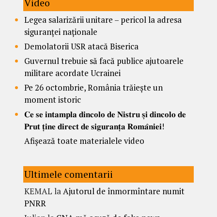
Video
Legea salarizării unitare – pericol la adresa
siguranței naționale
Demolatorii USR atacă Biserica
Guvernul trebuie să facă publice ajutoarele
militare acordate Ucrainei
Pe 26 octombrie, România trăiește un
moment istoric
𝐂𝐞 𝐬𝐞 𝐢𝐧𝐭𝐚𝐦𝐩𝐥𝐚 𝐝𝐢𝐧𝐜𝐨𝐥𝐨 𝐝𝐞 𝐍𝐢𝐬𝐭𝐫𝐮 𝐬̦𝐢 𝐝𝐢𝐧𝐜𝐨𝐥𝐨 𝐝𝐞
𝐏𝐫𝐮𝐭 𝐭̦𝐢𝐧𝐞 𝐝𝐢𝐫𝐞𝐜𝐭 𝐝𝐞 𝐬𝐢𝐠𝐮𝐫𝐚𝐧𝐭̦𝐚 𝐑𝐨𝐦𝐚̂𝐧𝐢𝐞𝐢!
Afișează toate materialele video
Ultimele comentarii
KEMAL
la
Ajutorul de înmormîntare numit
PNRR