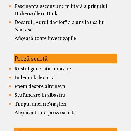
Fascinanta ascensiune militară a prințului
Hohenzollern Duda
Dosarul „Aurul dacilor” a ajuns la ușa lui
Nastase
Afișează toate investigațiile
Proză scurtă
Rostul generației noastre
Îndemn la lectură
Poem despre altcineva
Scufundare în albastru
Timpul unei (re)nașteri
Afișează toată proza scurtă