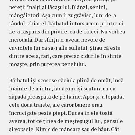
pereții înalți ai lăcașului. Blânzi, senini,
mângâietori. Așa cum îi zugrăvise, luni de-a
rândul, chiar el, bărbatul întors acum printre ei.
Le-a răspuns din privire, ca de obicei. Nu vorbea
niciodată. Dar sfinții n-aveau nevoie de
cuvintele lui ca să-i afle sufletul. Știau că este
dintre aceia, rari, care prefac zidurile în sfinte
moaște, prin pute­rea penelului.
Bărbatul își scosese căciula plină de omăt, încă
înainte de a intra, iar acum își scutura cu ea
zăpada proaspătă de pe haine. Apoi și-a lepădat
cele două traiste, ale căror baiere erau
încrucișate peste piept. Ducea în ele toată
averea, tot ce ținea de meșteșugul lui, pensule
și vopsele. Nimic de mâncare sau de băut. Cât