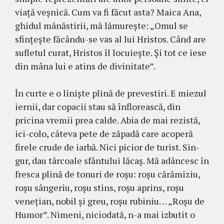
viață veșnică. Cum va fi fă­cut asta? Maica Ana,
ghidul mânăstirii, mă lămu­rește: „Omul se
sfințește făcându-se vas al lui Hris­tos. Când are
sufletul curat, Hristos îl locuiește. Și tot ce iese
din mâna lui e atins de divinitate”.
În curte e o liniște plină de prevestiri. E miezul
iernii, dar copacii stau să înflorească, din
pricina vremii prea calde. Abia de mai rezistă,
ici-colo, câteva pete de zăpadă care acoperă
firele crude de iarbă. Nici picior de turist. Sin­
gur, dau târcoale sfântului lăcaș. Mă adân­cesc în
fresca plină de tonuri de roșu: roșu cărămiziu,
roșu sângeriu, roșu stins, roșu aprins, roșu
venețian, nobil și greu, roșu rubiniu… „Roșu de
Humor”. Nimeni, nicio­dată, n-a mai izbutit o