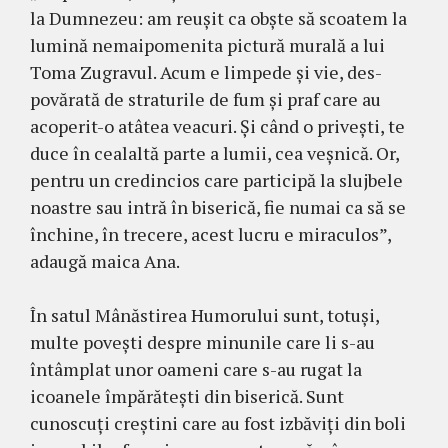
la Dumnezeu: am reușit ca obște să scoatem la
lu­mi­nă nemai­pomenita pictură murală a lui
Toma Zu­gra­vul. Acum e limpede și vie, des­
povărată de stra­tu­rile de fum și praf care au
acoperit-o atâtea vea­curi. Și când o privești, te
duce în cea­laltă parte a lu­mii, cea veș­nică. Or,
pentru un cre­din­cios care par­ticipă la sluj­bele
noastre sau intră în bi­se­rică, fie numai ca să se
în­chine, în trecere, acest lucru e mira­culos”,
adaugă maica Ana.
În satul Mânăstirea Hu­mo­rului sunt, totuși,
multe povești despre minunile care li s-au
întâmplat unor oameni care s-au rugat la
icoanele îm­părătești din bi­serică. Sunt
cunoscuți creș­tini care au fost izbăviți din boli