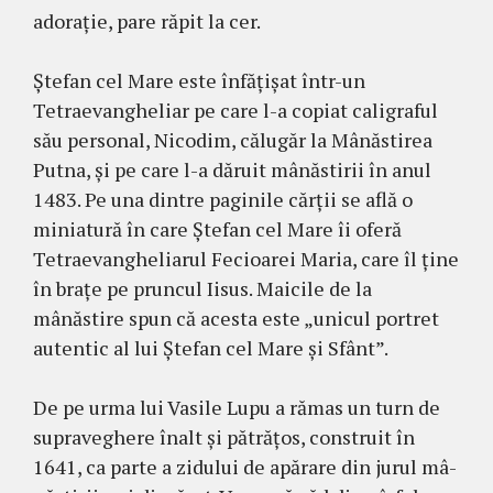
adorație, pare răpit la cer.
Ștefan cel Mare este înfățișat în­tr-un
Tetraevan­gheliar pe care l-a co­piat caligraful
său personal, Ni­co­dim, călugăr la Mânăstirea
Putna, și pe care l-a dăruit mânăstirii în anul
1483. Pe una dintre paginile căr­ții se află o
miniatură în care Ște­fan cel Mare îi oferă
Tetraevan­ghe­liarul Fecioarei Maria, care îl ține
în brațe pe pruncul Iisus. Maicile de la
mânăstire spun că acesta este „unicul portret
au­ten­tic al lui Ște­fan cel Mare și Sfânt”.
De pe urma lui Vasile Lupu a ră­mas un turn de
supraveghere înalt și pătrățos, construit în
1641, ca parte a zidului de apărare din jurul mâ­