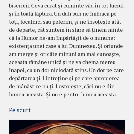
bisericii. Ceva curat și cuminte văd în tot lucrul
și în toată făptura. Un duh bun ne îmbracă pe
toți, localnici sau pele­rini, și ne însoțește atât
de departe, cât sun­tem în stare să ținem minte
că la Humor ne-am împărtășit de o minune:
existența unei case a lui Dumnezeu. Și oriunde
am merge și oricâte minuni am mai cunoaște,
aceasta rămâne unică și ne va chema me­reu
înapoi, cu un dor niciodată stins. Un dor pe care
depărtarea ți-l întreține și pe care apropierea
de mânăstire nu ți-l osto­iește, căci nu e din
lumea aceasta. Și nu e pentru lumea aceasta.
Pe scurt