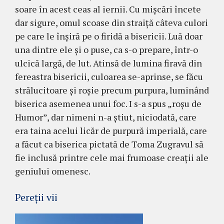
soare în acest ceas al iernii. Cu mișcări încete
dar sigure, omul scoase din straiță câteva culori
pe care le înșiră pe o firidă a bisericii. Luă doar
una dintre ele și o puse, ca s-o prepare, într-o
ulcică largă, de lut. Atinsă de lumina firavă din
fereastra bisericii, cu­loa­rea se-aprinse, se făcu
strălucitoare și roșie pre­cum purpura, luminând
biserica asemenea unui foc. I s-a spus „roșu de
Humor”, dar nimeni n-a știut, niciodată, care
era taina acelui licăr de purpură imperială, care
a făcut ca biserica pictată de Toma Zugravul să
fie inclusă printre cele mai frumoase creații ale
geniului omenesc.
Pereții vii