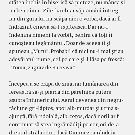
stătea închis în biserică să picteze, nu mânca și
nu bea nimic. Zile, ba chiar săptămâni întregi.
Iar din gura lui nu scăpa nici o vorbă, dacă ar fi
îndrăznit ci­neva să-l ispitească. Dar nu-l
îndemna nimeni la vorbit, pentru că toți îi
cunoșteau legămân­tul. Doar de aceea îi și
spuneau „Mutu”. Pro­babil că nici nu-i mai știau
adevăratul nume, cel pe care și-l lăsa pe frescă:
„Toma, zugrav de Suceava”.
Începea a se crăpa de ziuă, iar lumânarea din
fereastră să-și piardă din părelnica putere
asupra întunericului. Aerul devenea din negru-
tăciune gri-lăptos, apoi alb-murdar și urma s-
ajungă, fără-ndoială, alb-cețos, dacă norii ar fi
continuat să stea îngrămădiți pe cer, ori de-a
dreptul strălucitor, dacă Dumnezeu rânduia