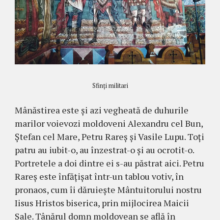
Sfinți militari
Mânăstirea este și azi vegheată de duhurile
ma­rilor voievozi moldoveni Alexandru cel Bun,
Ște­fan cel Mare, Petru Rareș și Vasile Lupu. Toți
patru au iubit-o, au înzestrat-o și au ocrotit-o.
Portretele a doi dintre ei s-au păstrat aici. Petru
Rareș este înfățișat într-un tablou votiv, în
pronaos, cum îi dă­ruiește Mântuitorului nostru
Iisus Hristos biserica, prin mijlocirea Mai­cii
Sale. Tânărul domn moldo­vean se află în