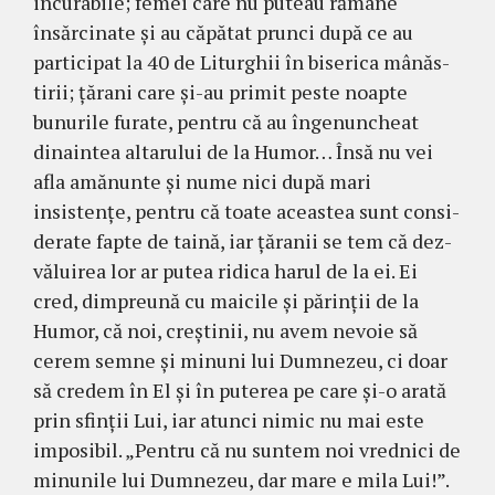
incurabile; femei care nu puteau rămâne
însărci­nate și au căpătat prunci du­pă ce au
participat la 40 de Liturghii în biserica mânăs­
tirii; țărani care și-au primit peste noapte
bunurile furate, pentru că au în­genun­cheat
dinaintea altarului de la Humor… Însă nu vei
afla amănunte și nume nici după mari
insistențe, pentru că toate aceastea sunt consi­
de­rate fapte de taină, iar țăranii se tem că dez­
vălui­rea lor ar putea ridica harul de la ei. Ei
cred, dim­preună cu maicile și părinții de la
Humor, că noi, creștinii, nu avem nevoie să
cerem sem­ne și minuni lui Dumnezeu, ci doar
să credem în El și în puterea pe care și-o arată
prin sfinții Lui, iar atunci nimic nu mai este
imposibil. „Pentru că nu sun­tem noi vred­nici de
mi­nu­nile lui Dumnezeu, dar mare e mila Lui!”.