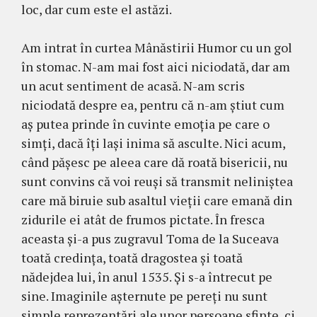
loc, dar cum este el astăzi.
Am intrat în curtea Mânăstirii Humor cu un gol
în stomac. N-am mai fost aici niciodată, dar am
un acut sentiment de acasă. N-am scris
niciodată despre ea, pentru că n-am știut cum
aș putea prinde în cuvinte emoția pe care o
simți, dacă îți lași inima să asculte. Nici acum,
când pășesc pe aleea care dă roată bisericii, nu
sunt convins că voi reuși să trans­mit neliniștea
care mă biruie sub asaltul vieții care emană din
zidurile ei atât de frumos pictate. În fresca
aceasta și-a pus zugravul Toma de la Sucea­va
toată credința, toată dragostea și toată
nădejdea lui, în anul 1535. Și s-a întrecut pe
sine. Imaginile așternute pe pereți nu sunt
simple reprezentări ale unor persoane sfinte, ci