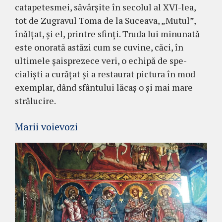
catapetesmei, săvârșite în secolul al XVI-lea,
tot de Zugravul Toma de la Suceava, „Mutul”,
înălțat, și el, printre sfinți. Truda lui minunată
este onorată astăzi cum se cuvine, căci, în
ultimele șaisprezece veri, o echipă de spe­
cialiști a curățat și a restaurat pictura în mod
exem­plar, dând sfântului lăcaș o și mai mare
strălucire.
Marii voievozi