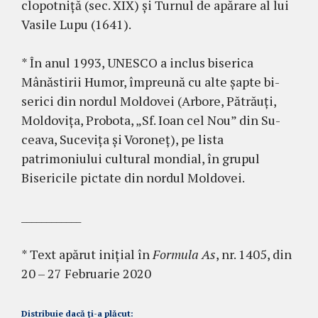
clopotniță (sec. XIX) și Turnul de apă­rare al lui
Vasile Lupu (1641).
* În anul 1993, UNESCO a inclus biserica
Mânăstirii Hu­mor, împreună cu alte șapte bi­
serici din nordul Moldovei (Ar­bore, Pătrăuți,
Moldovița, Pro­bota, „Sf. Ioan cel Nou” din Su­
ceava, Sucevița și Voroneț), pe lista
patrimoniului cultural mondial, în grupul
Bisericile pictate din nordul Moldovei.
____________
* Text apărut inițial în
Formula As
, nr. 1405, din
20 – 27 Februarie 2020
Distribuie dacă ți-a plăcut: