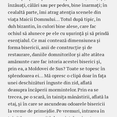
în­zăuați, călări sau per pedes, bine înarmați; în
cealaltă parte, îmi atrag atenția scenele din
viața Maicii Domnului… Totul după tipic, în
duh bizantin, în culori bine alese, care fac
ochiul să alunece pe ele cu ușu­rință și să prindă
esențialul. Ce mai con­tează dimen­siu­nea și
forma bisericii, anii de construc­ție și de
restaurare, daniile dom­nitorilor și alte atâtea
amănunte care fac istoria aces­tei biserici și,
prin ea, a Moldovei de Sus? Toate se topesc în
splen­­doarea ei… Mă o­presc o clipă doar în fața
unei deschizături înguste din zid, aflată
deasupra încăperii mormintelor. Prin ea se
trecea, pe o scară, în tainița mâ­năstirii, aflată la
etaj, și în care se ascun­deau odoarele bisericii
la vreme de pri­mejdie. Pe vremuri, intrarea în