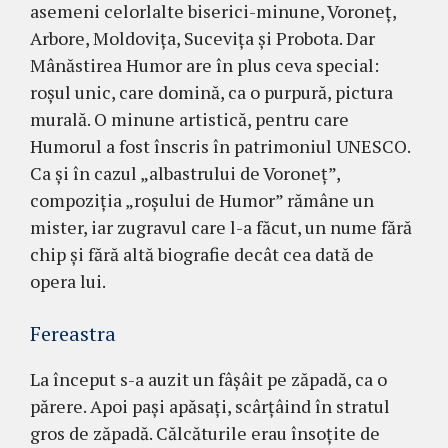
ase­meni celorlalte biserici-minune, Voroneț,
Ar­bore, Moldovița, Sucevița și Probota. Dar
Mânăs­tirea Hu­mor are în plus ceva special:
roșul unic, care domină, ca o purpură, pictura
murală. O minune artistică, pentru care
Humorul a fost în­scris în patrimoniul UNESCO.
Ca și în cazul „al­bastrului de Voroneț”,
compoziția „roșului de Humor” ră­mâne un
mister, iar zugravul care l-a făcut, un nume fără
chip și fără altă biografie decât cea dată de
opera lui.
Fereastra
La început s-a auzit un fâșâit pe zăpadă, ca o
părere. Apoi pași apăsați, scârțâind în stratul
gros de zăpadă. Călcăturile erau însoțite de