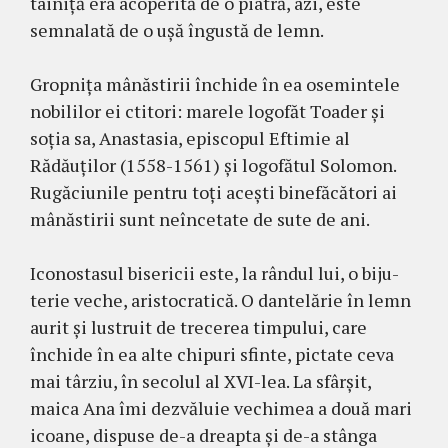
tainiță era acoperită de o piatră, azi, este
semnalată de o ușă îngustă de lemn.
Gropnița mânăstirii închide în ea osemintele
nobililor ei ctitori: marele logofăt Toader și
soția sa, Anastasia, episcopul Eftimie al
Rădăuților (1558-1561) și logofătul Solomon.
Rugăciunile pen­tru toți acești binefăcători ai
mânăstirii sunt neîn­cetate de sute de ani.
Iconostasul bisericii este, la rândul lui, o biju­
terie veche, aristocratică. O dantelărie în lemn
aurit și lustruit de trecerea timpului, care
închide în ea alte chipuri sfinte, pictate ceva
mai târziu, în se­colul al XVI-lea. La sfârșit,
maica Ana îmi dez­văluie vechimea a două mari
icoane, dispuse de-a dreapta și de-a stânga