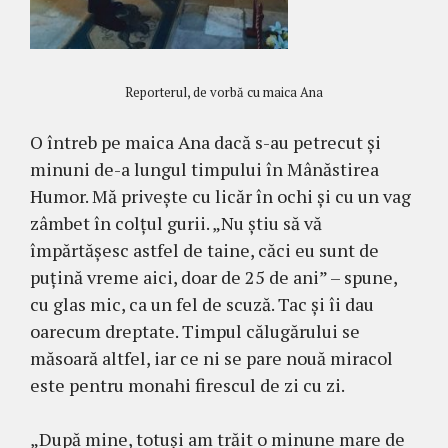
Reporterul, de vorbă cu maica Ana
O întreb pe maica Ana dacă s-au pe­tre­cut și
minuni de-a lungul timpului în Mânăstirea
Humor. Mă privește cu licăr în ochi și cu un vag
zâmbet în colțul gurii. „Nu știu să vă
împărtășesc astfel de taine, căci eu sunt de
puțină vreme aici, doar de 25 de ani” – spune,
cu glas mic, ca un fel de scuză. Tac și îi dau
oare­cum dreptate. Timpul călugărului se
măsoară altfel, iar ce ni se pare nouă miracol
este pentru monahi firescul de zi cu zi.
„După mine, totuși am trăit o mi­nune mare de