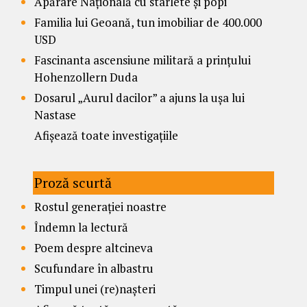
Apărare Națională cu starlete și popi
Familia lui Geoană, tun imobiliar de 400.000
USD
Fascinanta ascensiune militară a prințului
Hohenzollern Duda
Dosarul „Aurul dacilor” a ajuns la ușa lui
Nastase
Afișează toate investigațiile
Proză scurtă
Rostul generației noastre
Îndemn la lectură
Poem despre altcineva
Scufundare în albastru
Timpul unei (re)nașteri