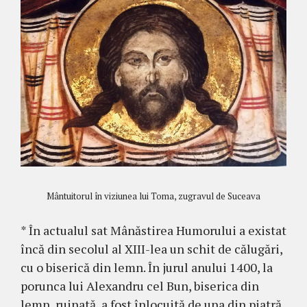
Mântuitorul în viziunea lui Toma, zugravul de Suceava
* În actualul sat Mânăstirea Hu­morului a existat
încă din secolul al XIII-lea un schit de călugări,
cu o bi­serică din lemn. În jurul anului 1400, la
porunca lui Alexandru cel Bun, biserica din
lemn, ruinată, a fost înlocuită de una din piatră.