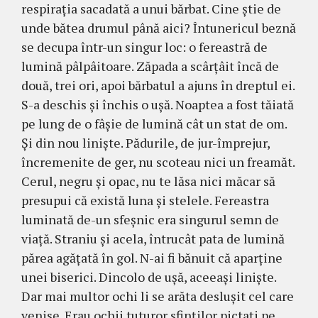
respirația sacadată a unui băr­bat. Cine știe de
unde bătea dru­mul până aici? Întunericul beznă
se decupa într-un singur loc: o fereastră de
lumină pâlpâi­toare. Ză­pada a scârțâit încă de
două, trei ori, apoi bărbatul a ajuns în dreptul ei.
S-a deschis și închis o ușă. Noaptea a fost tăia­tă
pe lung de o fâșie de lumină cât un stat de om.
Și din nou liniște. Pădurile, de jur-împrejur,
încremenite de ger, nu scoteau nici un freamăt.
Cerul, negru și opac, nu te lăsa nici măcar să
presupui că există luna și stelele. Fereastra
lumi­nată de-un sfeșnic era singurul semn de
viață. Stra­niu și acela, întrucât pata de lumină
părea agățată în gol. N-ai fi bănuit că aparține
unei biserici. Dincolo de ușă, aceeași liniște.
Dar mai multor ochi li se arăta deslușit cel care
venise. Erau ochii tuturor sfinților pictați pe