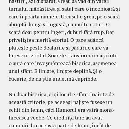
năs­tirii, azi dispărut. Vreau să văd din vârful
turnului mânăs­tirea și sa­tul care o înconjoară și
care îi poartă numele. Urcușul e greu, pe o scară
abruptă, lungă și îngustă, cu multe coturi. O
scară doar pentru îngeri, du­huri fără trup. Dar
priveliștea me­rită efortul. O pace adâncă
plutește peste dealurile și pădurile care vă­
luresc ori­zontul. Soarele transformă ceața într-
o aură care înveșmân­tea­ză biserica, ase­menea
unui sfânt. E liniște, liniște deplină. Și o
bucurie, de nu știu unde, mă cuprinde.
Nu doar biserica, ci și locul e sfânt. Înainte de
această ctitorie, pe aceeași pajiște fusese un
schit din lemn, căci Humorul era vatră mo­na­
hicească veche. Ce credință tare au avut
oamenii din această parte de lume, încât de