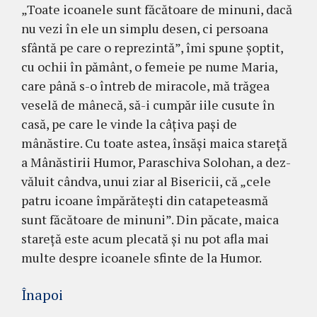
„Toate icoanele sunt făcătoare de minuni, dacă
nu vezi în ele un simplu de­sen, ci persoana
sfântă pe care o re­pre­zintă”, îmi spune șoptit,
cu ochii în pă­mânt, o femeie pe nume Maria,
care până s-o întreb de miracole, mă trăgea
veselă de mânecă, să-i cumpăr iile cusute în
casă, pe care le vinde la câțiva pași de
mânăstire. Cu toate astea, însăși maica sta­reță
a Mâ­năs­tirii Humor, Paraschiva Solo­han, a dez­
văluit cândva, unui ziar al Bise­ricii, că „cele
patru icoane împărătești din catape­teas­mă
sunt făcă­toare de minuni”. Din pă­cate, maica
sta­reță este acum plecată și nu pot afla mai
mul­te despre icoanele sfinte de la Humor.
Înapoi