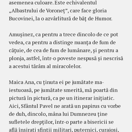
asemenea cu­loare. Este echivalentul
„Albastrului de Voroneț”, care face gloria
Bucovinei, la o azvârlitură de băț de Humor.
Amușinez, ca pentru a trece dincolo de ce pot
vedea, ca pentru a distinge nuanța de fum de
cățuie, de cea de fum de lu­mâ­nare, și pentru a
plonja, astfel, într-o po­veste nespusă și nescrisă
a acestui tărâm al miracolelor.
Maica Ana, cu ținuta ei pe jumătate ma­
iestuoasă, pe jumătate smerită, mă poar­­tă din
pictură în pictură, ca pe un itinerar inițiatic.
Aici, Sfântul Pavel ne arată un papirus cu vorbe
de duh, dincolo, mâna lui Dumnezeu ține
sufletele drep­ților, într-o parte a bisericii se
află înșirați sfinții militari, puternici, curajoși,