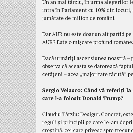
Un an mai târziu, în urma alegerilor l
intra în Parlament cu 10% din locuri, 
jumătate de milion de români.
Dar AUR nu este doar un alt partid pe
AUR? Este o mișcare profund româneas
Dacă urmăriți ascensiunea noastră – pe
observa că aceasta se datorează faptu
cetățeni – acea „majoritate tăcută” pe
Sergio Velasco:
Când vă referiți la
care l-a folosit Donald Trump?
Claudiu Târziu: Desigur. Concret, este
reguli și principii pe care le-am depr
creștină, cei care privesc spre trecut 