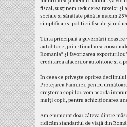
identitatea și mediul natural. Vă voi
fiscal, susținem reducerea taxelor și a
sociale și sănătate până la maxim 25% 
simplificarea politicii fiscale și redu
Ținta principală a guvernării noastre 
autohtone, prin stimularea consumulu
Romania” și favorizarea exporturilor. 
creditarea afacerilor autohtone și a p
În ceea ce privește oprirea declinulu
Protejarea Familiei, pentru următoar
creșterea copiilor, vom acorda împrum
mulți copii, pentru achiziționarea une
Am enumerat doar câteva dintre măsur
ridicăm standardul de viață din Româ