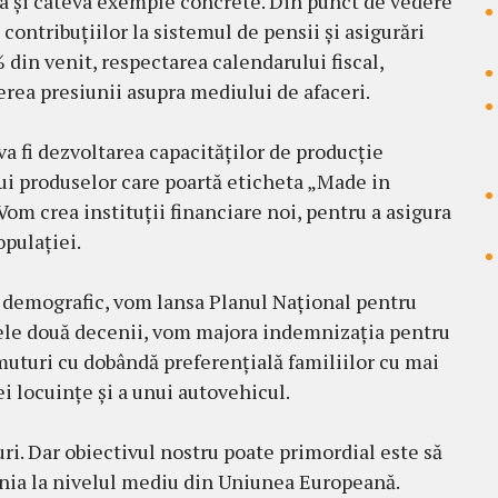
 da și câteva exemple concrete. Din punct de vedere
 contribuțiilor la sistemul de pensii și asigurări
din venit, respectarea calendarului fiscal,
cerea presiunii asupra mediului de afaceri.
va fi dezvoltarea capacităților de producție
i produselor care poartă eticheta „Made in
Vom crea instituții financiare noi, pentru a asigura
opulației.
i demografic, vom lansa Planul Național pentru
ele două decenii, vom majora indemnizația pentru
uturi cu dobândă preferențială familiilor cu mai
i locuințe și a unui autovehicul.
i. Dar obiectivul nostru poate primordial este să
nia la nivelul mediu din Uniunea Europeană.