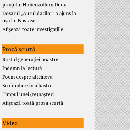
prințului Hohenzollern Duda
Dosarul „Aurul dacilor” a ajuns la
ușa lui Nastase
Afișează toate investigațiile
Proză scurtă
Rostul generației noastre
Îndemn la lectură
Poem despre altcineva
Scufundare în albastru
Timpul unei (re)nașteri
Afișează toată proza scurtă
Video