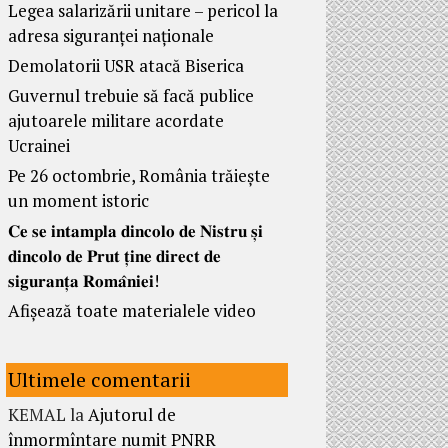
Legea salarizării unitare – pericol la
adresa siguranței naționale
Demolatorii USR atacă Biserica
Guvernul trebuie să facă publice
ajutoarele militare acordate
Ucrainei
Pe 26 octombrie, România trăiește
un moment istoric
𝐂𝐞 𝐬𝐞 𝐢𝐧𝐭𝐚𝐦𝐩𝐥𝐚 𝐝𝐢𝐧𝐜𝐨𝐥𝐨 𝐝𝐞 𝐍𝐢𝐬𝐭𝐫𝐮 𝐬̦𝐢
𝐝𝐢𝐧𝐜𝐨𝐥𝐨 𝐝𝐞 𝐏𝐫𝐮𝐭 𝐭̦𝐢𝐧𝐞 𝐝𝐢𝐫𝐞𝐜𝐭 𝐝𝐞
𝐬𝐢𝐠𝐮𝐫𝐚𝐧𝐭̦𝐚 𝐑𝐨𝐦𝐚̂𝐧𝐢𝐞𝐢!
Afișează toate materialele video
Ultimele comentarii
KEMAL
la
Ajutorul de
înmormîntare numit PNRR