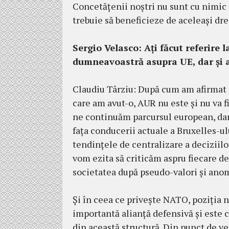
Concetățenii noștri nu sunt cu nimic m
trebuie să beneficieze de aceleași drep
Sergio Velasco: Ați făcut referire
dumneavoastră asupra UE, dar și
Claudiu Târziu: După cum am afirmat 
care am avut-o, AUR nu este și nu va 
ne continuăm parcursul european, dar 
fața conducerii actuale a Bruxelles-u
tendințele de centralizare a deciziil
vom ezita să criticăm aspru fiecare de
societatea după pseudo-valori și anom
Și în ceea ce privește NATO, poziția 
importantă alianță defensivă și este 
din această structură. Din punct de v