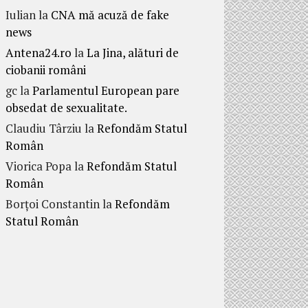
Iulian
la
CNA mă acuză de fake
news
Antena24.ro
la
La Jina, alături de
ciobanii români
gc
la
Parlamentul European pare
obsedat de sexualitate.
Claudiu Târziu
la
Refondăm Statul
Român
Viorica Popa
la
Refondăm Statul
Român
Borțoi Constantin
la
Refondăm
Statul Român