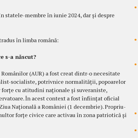
în statele-membre în iunie 2024, dar și despre
, tradus în limba română:
ce s-a născut?
 Românilor (AUR) a fost creat dintr-o necesitate
list-socialiste, potrivnice normalității, popoarelor
r forțe cu atitudini naționale și suveraniste,
vatoare. În acest context a fost înființat oficial
e Ziua Națională a României (1 decembrie). Propriu-
multor forțe civice care activau în zona patriotică și