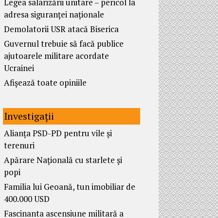
Legea salarizării unitare – pericol la
adresa siguranței naționale
Demolatorii USR atacă Biserica
Guvernul trebuie să facă publice
ajutoarele militare acordate
Ucrainei
Afișează toate opiniile
Investigații
Alianța PSD-PD pentru vile și
terenuri
Apărare Națională cu starlete și
popi
Familia lui Geoană, tun imobiliar de
400.000 USD
Fascinanta ascensiune militară a