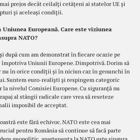
ai prejos decât ceilalți cetățeni ai statelor UE și
turi și aceleași condiții.
 la Uniunea Europeană. Care este viziunea
 asupra NATO?
și după cum am demonstrat în fiecare ocazie pe
fi împotriva Uniunii Europene. Dimpotrivă. Dorim să
nu în orice condiții și în niciun caz în genunchi în
lui. Suntem euro-realiști și respingem categoric
or la nivelul Comisiei Europene. Cu siguranță nu
rapaj al stângii radicale care vrea să reseteze
alii imposibil de acceptat.
noastră este fără echivoc. NATO este cea mai
crucial pentru România să continue să facă parte
edere geopolitic, apartenența la NATO este singura