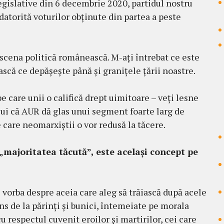
egislative din 6 decembrie 2020, partidul nostru
datorită voturilor obținute din partea a peste
 scena politică românească. M-ați întrebat ce este
că ce depășește până și granițele țării noastre.
 care unii o califică drept uimitoare – veți lesne
lui că AUR dă glas unui segment foarte larg de
 care neomarxiștii o vor redusă la tăcere.
 „majoritatea tăcută”, este același concept pe
 vorba despre aceia care aleg să trăiască după acele
ins de la părinți și bunici, întemeiate pe morala
cu respectul cuvenit eroilor și martirilor, cei care