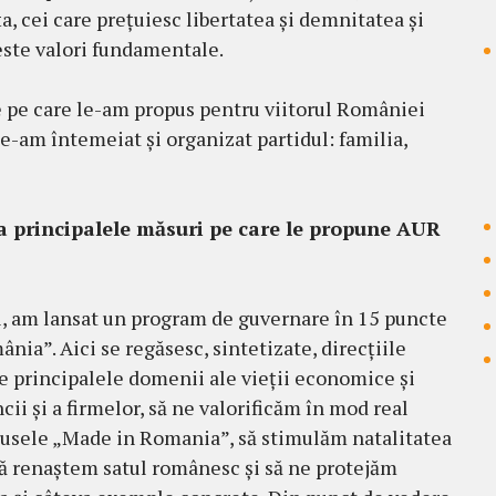
a, cei care prețuiesc libertatea și demnitatea și
ceste valori fundamentale.
e pe care le-am propus pentru viitorul României
ne-am întemeiat și organizat partidul: familia,
a principalele măsuri pe care le propune AUR
i, am lansat un program de guvernare în 15 puncte
ia”. Aici se regăsesc, sintetizate, direcțiile
 principalele domenii ale vieții economice și
i și a firmelor, să ne valorificăm în mod real
usele „Made in Romania”, să stimulăm natalitatea
 să renaștem satul românesc și să ne protejăm