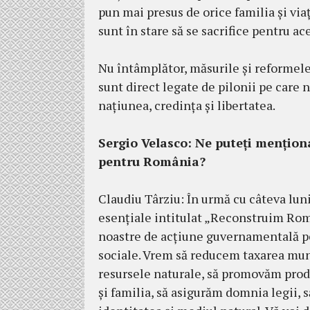
pun mai presus de orice familia și viaț
sunt în stare să se sacrifice pentru a
Nu întâmplător, măsurile și reformel
sunt direct legate de pilonii pe care 
națiunea, credința și libertatea.
Sergio Velasco: Ne puteți mențion
pentru România?
Claudiu Târziu: În urmă cu câteva lun
esențiale intitulat „Reconstruim Român
noastre de acțiune guvernamentală pe
sociale. Vrem să reducem taxarea munci
resursele naturale, să promovăm prod
și familia, să asigurăm domnia legii,