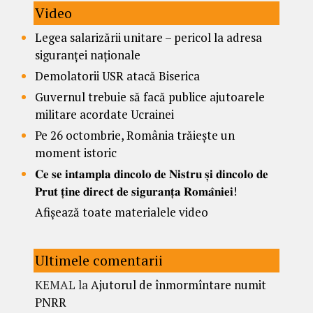
Video
Legea salarizării unitare – pericol la adresa
siguranței naționale
Demolatorii USR atacă Biserica
Guvernul trebuie să facă publice ajutoarele
militare acordate Ucrainei
Pe 26 octombrie, România trăiește un
moment istoric
𝐂𝐞 𝐬𝐞 𝐢𝐧𝐭𝐚𝐦𝐩𝐥𝐚 𝐝𝐢𝐧𝐜𝐨𝐥𝐨 𝐝𝐞 𝐍𝐢𝐬𝐭𝐫𝐮 𝐬̦𝐢 𝐝𝐢𝐧𝐜𝐨𝐥𝐨 𝐝𝐞
𝐏𝐫𝐮𝐭 𝐭̦𝐢𝐧𝐞 𝐝𝐢𝐫𝐞𝐜𝐭 𝐝𝐞 𝐬𝐢𝐠𝐮𝐫𝐚𝐧𝐭̦𝐚 𝐑𝐨𝐦𝐚̂𝐧𝐢𝐞𝐢!
Afișează toate materialele video
Ultimele comentarii
KEMAL
la
Ajutorul de înmormîntare numit
PNRR