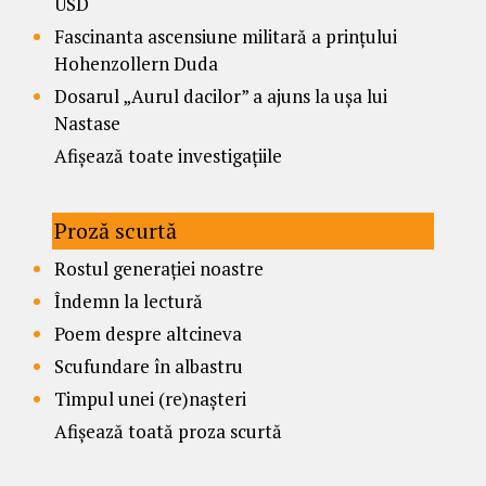
USD
Fascinanta ascensiune militară a prințului
Hohenzollern Duda
Dosarul „Aurul dacilor” a ajuns la ușa lui
Nastase
Afișează toate investigațiile
Proză scurtă
Rostul generației noastre
Îndemn la lectură
Poem despre altcineva
Scufundare în albastru
Timpul unei (re)nașteri
Afișează toată proza scurtă