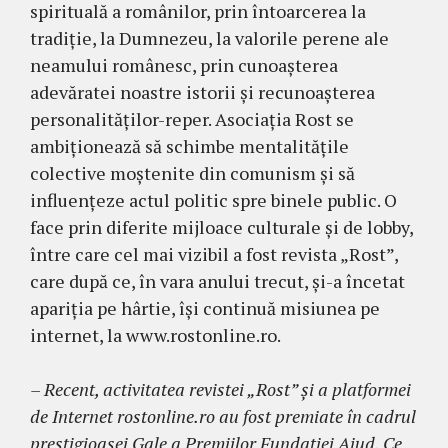
spirituală a românilor, prin întoarcerea la
tradiţie, la Dumne­zeu, la valorile perene ale
neamu­lui românesc, prin cunoaşterea
adevăratei noas­tre istorii şi recunoaşterea
perso­nalităţilor-reper. Asociaţia Rost se
ambiţionează să schimbe mentali­tăţile
colective moştenite din co­munism şi să
influenţeze actul po­litic spre binele public. O
face prin diferite mijloace culturale şi de lobby,
între care cel mai vizibil a fost revista „Rost”,
care după ce, în vara anului trecut, şi-a încetat
apariţia pe hârtie, îşi continuă misiunea pe
internet, la www.rostonline.ro.
– Recent, activita­tea re­vistei „Rost” şi a plat­formei
de In­ternet rostonline.ro au fost pre­miate în cadrul
pres­tigioasei Gale a Premiilor Fun­da­ţiei Aiud. Ce