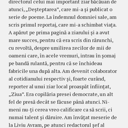
directorul celui mai important ziar băcăuan de
atunci, „Deştep­tarea”, care mi-a şi publicat o
serie de poeme. La îndemnul domniei sale, am
scris primul reportaj, care mi-a schimbat via­ţa.
A apărut pe prima pagină a ziarului şi a avut
mare succes, pentru că era scris din ră­runchi,
cu revoltă, despre umilirea zecilor de mii de
oameni care, în acele vremuri, intrau în şomaj
pe bandă rulantă, pentru că se închi­deau
fabricile una după alta. Am devenit colaborator
al cotidianului respectiv şi, foarte curând,
repor­ter al unui ziar local proaspăt în­fiinţat,
„Ziua”. Era copilăria presei democrate, un alt
fel de presă de­cât se fă­cuse până atunci. Ni­
meni nu-ţi cerea vreo calificare ca să scrii, ci
numai talent şi dăruire. Am învăţat meserie de
la Liviu Avram, pe atunci redactorul şef al