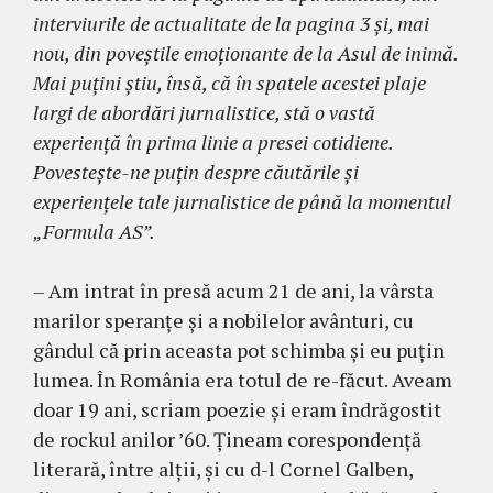
interviurile de actualitate de la pagina 3 şi, mai
nou, din poveştile emoţionante de la Asul de inimă.
Mai puţini ştiu, însă, că în spatele acestei plaje
largi de abordări jurnalistice, stă o vastă
experienţă în prima linie a presei cotidiene.
Povesteşte-ne puţin despre căutările şi
experienţele tale jurnalistice de până la momentul
„Formula AS”.
– Am intrat în presă acum 21 de ani, la vârsta
ma­rilor speranţe şi a nobilelor avânturi, cu
gândul că prin aceasta pot schimba şi eu puţin
lumea. În România era totul de re-făcut. Aveam
doar 19 ani, scriam poezie şi eram îndrăgostit
de rockul anilor ’60. Ţineam cores­pondenţă
literară, între alţii, şi cu d-l Cornel Galben,