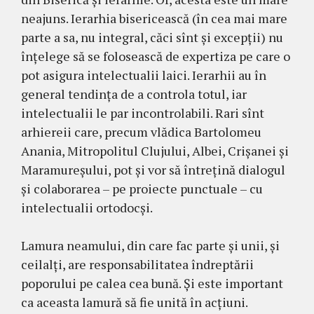
neajuns. Ierarhia bisericească (în cea mai mare
parte a sa, nu integral, căci sînt şi excepţii) nu
înţelege să se folosească de expertiza pe care o
pot asigura intelectualii laici. Ierarhii au în
general tendinţa de a controla totul, iar
intelectualii le par incontrolabili. Rari sînt
arhiereii care, precum vlădica Bartolomeu
Anania, Mitropolitul Clujului, Albei, Crişanei şi
Maramureşului, pot şi vor să întreţină dialogul
şi colaborarea – pe proiecte punctuale – cu
intelectualii ortodocşi.
Lamura neamului, din care fac parte şi unii, şi
ceilalţi, are responsabilitatea îndreptării
poporului pe calea cea bună. Şi este important
ca aceasta lamură să fie unită în acţiuni.