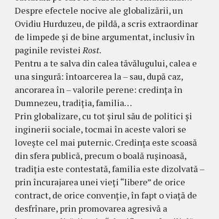
Despre efectele nocive ale globalizării, un
Ovidiu Hurduzeu, de pildă, a scris extraordinar
de limpede şi de bine argumentat, inclusiv în
paginile revistei
Rost
.
Pentru a te salva din calea tăvălugului, calea e
una singură: întoarcerea la – sau, după caz,
ancorarea în – valorile perene: credinţa în
Dumnezeu, tradiţia, familia…
Prin globalizare, cu tot şirul său de politici şi
inginerii sociale, tocmai în aceste valori se
loveşte cel mai puternic. Credinţa este scoasă
din sfera publică, precum o boală ruşinoasă,
tradiţia este contestată, familia este dizolvată –
prin încurajarea unei vieţi “libere” de orice
contract, de orice convenţie, în fapt o viaţă de
desfrînare, prin promovarea agresivă a