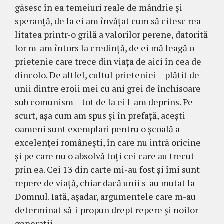
găsesc în ea temeiuri reale de mândrie şi
speranţă, de la ei am învăţat cum să citesc rea­
litatea printr-o grilă a valorilor perene, datorită
lor m-am întors la credinţă, de ei mă leagă o
prie­tenie care trece din viaţa de aici în cea de
dincolo. De altfel, cultul prieteniei – plătit de
unii dintre eroii mei cu ani grei de închisoare
sub comunism – tot de la ei l-am deprins. Pe
scurt, aşa cum am spus şi în prefaţă, aceşti
oameni sunt exemplari pentru o şcoală a
excelenţei româneşti, în care nu intră oricine
şi pe care nu o absolvă toţi cei care au trecut
prin ea. Cei 13 din carte mi-au fost şi îmi sunt
re­pere de viaţă, chiar dacă unii s-au mutat la
Domnul. Iată, aşadar, argumentele care m-au
deter­minat să-i propun drept repere şi noilor
generaţii.