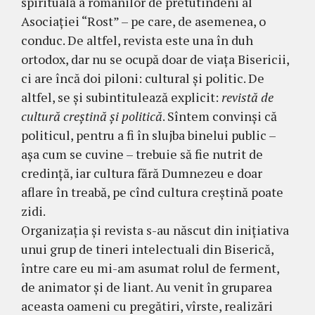
spirituală a românilor de pretutindeni al
Asociaţiei “Rost” – pe care, de asemenea, o
conduc. De altfel, revista este una în duh
ortodox, dar nu se ocupă doar de viaţa Bisericii,
ci are încă doi piloni: cultural şi politic. De
altfel, se şi subintitulează explicit:
revistă de
cultură creştină şi politică
. Sîntem convinşi că
politicul, pentru a fi în slujba binelui public –
aşa cum se cuvine – trebuie să fie nutrit de
credinţă, iar cultura fără Dumnezeu e doar
aflare în treabă, pe cînd cultura creştină poate
zidi.
Organizaţia şi revista s-au născut din iniţiativa
unui grup de tineri intelectuali din Biserică,
între care eu mi-am asumat rolul de ferment,
de animator şi de liant. Au venit în gruparea
aceasta oameni cu pregătiri, vîrste, realizări