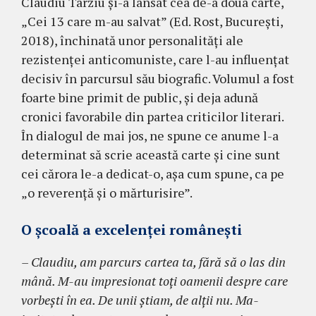
Claudiu Târziu şi-a lansat cea de-a doua carte,
„Cei 13 care m-au salvat” (Ed. Rost, Bucureşti,
2018), închinată unor personalităţi ale
rezistenţei anticomuniste, care l-au influenţat
decisiv în parcursul său biografic. Vo­lumul a fost
foar­te bine pri­mit de pu­blic, şi deja adună
cronici favo­ra­bile din partea criti­ci­lor literari.
În dia­logul de mai jos, ne spune ce anume l-a
determinat să scrie a­ceastă carte şi cine sunt
cei cărora le-a dedi­cat-o, aşa cum sp­une, ca pe
„o reve­renţă şi o măr­turisire”.
O şcoală a excelenţei româneşti
– Claudiu, am par­curs cartea ta, fără să o las din
mână. M-au im­pre­sionat toţi oa­me­nii despre care
vor­beşti în ea. De unii ştiam, de alţii nu. Ma­