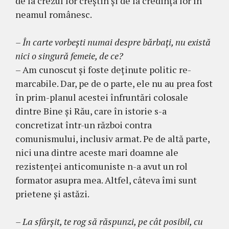
de la crezul lor creştin şi de la credinţa lor în
neamul românesc.
– În carte vorbeşti numai despre bărbaţi, nu există
nici o singură femeie, de ce?
– Am cunoscut şi foste deţinute politic re­
marcabile. Dar, pe de o parte, ele nu au prea fost
în prim-planul acestei înfruntări colosale
dintre Bine şi Rău, care în istorie s-a
concretizat într-un război contra
comunismului, inclusiv armat. Pe de altă parte,
nici una dintre aceste mari doamne ale
rezistenţei anticomuniste n-a avut un rol
formator asupra mea. Altfel, câteva îmi sunt
prietene şi as­tăzi.
– La sfârşit, te rog să răspunzi, pe cât posibil, cu