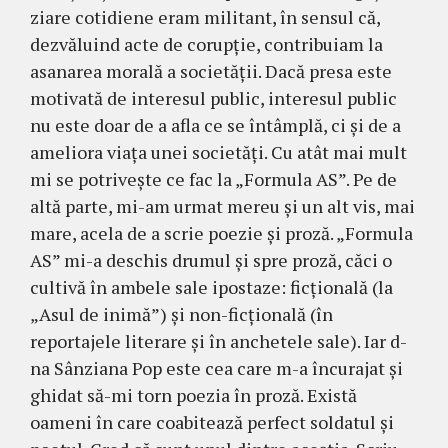
ziare cotidiene eram militant, în sensul că,
dezvăluind acte de corupţie, contribuiam la
asanarea morală a socie­tăţii. Dacă presa este
motivată de interesul public, in­teresul public
nu este doar de a afla ce se întâmplă, ci şi de a
ameliora viaţa unei societăţi. Cu atât mai mult
mi se potriveşte ce fac la „Formula AS”. Pe de
altă parte, mi-am urmat mereu şi un alt vis, mai
mare, acela de a scrie poezie şi proză. „Formula
AS” mi-a deschis drumul şi spre proză, căci o
cultivă în ambele sale ipostaze: ficţională (la
„Asul de inimă”) şi non-fic­ţională (în
reportajele literare şi în anchetele sale). Iar d-
na Sânziana Pop este cea care m-a încurajat şi
ghidat să-mi torn poezia în proză. Există
oameni în care coabitează perfect soldatul şi