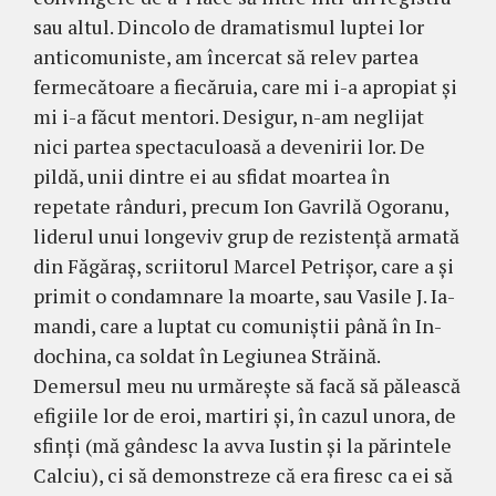
sau altul. Dincolo de dramatismul luptei lor
anticomuniste, am încercat să relev partea
ferme­că­toa­re a fiecă­ruia, care mi i-a apropiat şi
mi i-a făcut men­tori. Desigur, n-am neglijat
nici partea spec­taculoasă a de­venirii lor. De
pildă, unii dintre ei au sfidat moar­tea în
repetate rânduri, precum Ion Ga­vrilă Ogo­ranu,
liderul unui longeviv grup de rezistenţă ar­mată
din Făgăraş, scrii­torul Marcel Petrişor, care a şi
primit o condamnare la moarte, sau Vasile J. Ia­
mandi, care a luptat cu co­muniştii până în In­
do­china, ca soldat în Legiu­nea Stră­ină.
Demersul meu nu ur­măreşte să facă să pă­lească
efi­gii­le lor de eroi, martiri şi, în ca­zul unora, de
sfinţi (mă gân­desc la avva Iustin şi la părintele
Calciu), ci să demons­treze că era firesc ca ei să