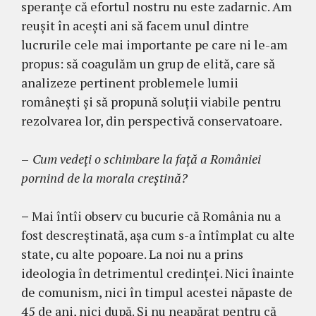
speranţe că efortul nostru nu este zadarnic. Am
reuşit în aceşti ani să facem unul dintre
lucrurile cele mai importante pe care ni le-am
propus: să coagulăm un grup de elită, care să
analizeze pertinent problemele lumii
româneşti şi să propună soluţii viabile pentru
rezolvarea lor, din perspectivă conservatoare.
–
Cum vedeţi o schimbare la faţă a României
pornind de la morala creştină?
–
Mai întîi observ cu bucurie că România nu a
fost descreştinată, aşa cum s-a întîmplat cu alte
state, cu alte popoare. La noi nu a prins
ideologia în detrimentul credinţei. Nici înainte
de comunism, nici în timpul acestei năpaste de
45 de ani, nici după. Şi nu neapărat pentru că