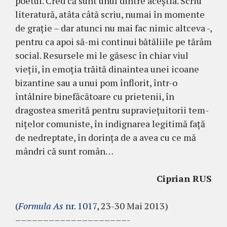
poetul. Cred că sunt unul dintre aceştia. Scriu
literatură, atâta câtă scriu, numai în momente
de graţie – dar atunci nu mai fac nimic altceva -,
pentru ca apoi să-mi continui bătăliile pe tărâm
social. Resursele mi le găsesc în chiar viul
vieţii, în emoţia trăită dinaintea unei icoane
bizantine sau a unui pom înflorit, într-o
întâlnire binefăcătoare cu prie­tenii, în
dragostea smerită pentru supra­vieţuitorii tem­
niţelor comuniste, în indignarea legitimă faţă
de ne­dreptate, în dorinţa de a avea cu ce mă
mân­dri că sunt român…
Ciprian RUS
(
Formula As
nr. 1017
, 23-30 Mai 2013)
––––––––––––––––––––-