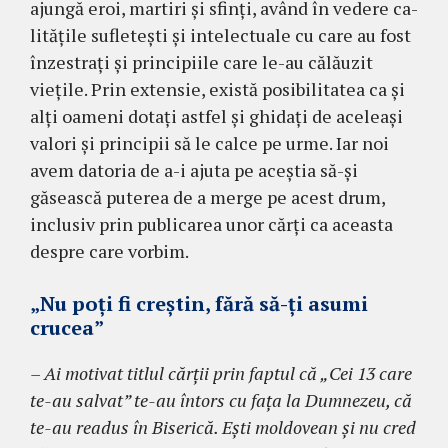
ajungă eroi, mar­tiri şi sfinţi, având în vedere ca­
li­tăţile sufleteşti şi inte­lec­tuale cu care au fost
în­zestraţi şi prin­cipiile care le-au călăuzit
vieţile. Prin extensie, există posibi­li­tatea ca şi
alţi oa­meni do­taţi ast­fel şi ghidaţi de aceleaşi
valori şi principii să le calce pe urme. Iar noi
avem datoria de a-i ajuta pe aceştia să-şi
găsească pu­te­rea de a merge pe acest drum,
inclusiv prin pu­bli­carea unor cărţi ca aceasta
despre care vor­bim.
„Nu poţi fi creştin, fără să-ţi asumi
crucea”
– Ai motivat titlul cărţii prin faptul că „Cei 13 care
te-au salvat” te-au întors cu faţa la Dum­ne­zeu, că
te-au readus în Biserică. Eşti moldo­vean şi nu cred