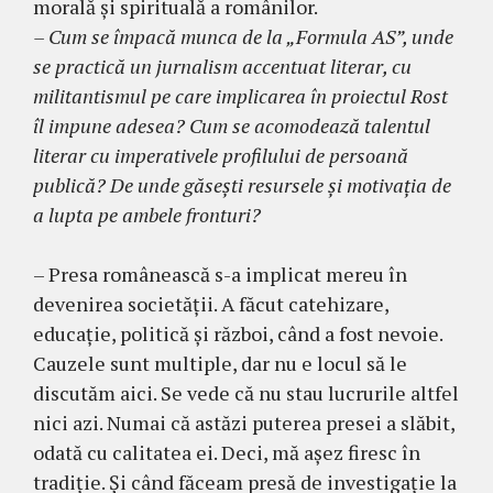
morală şi spirituală a românilor.
– Cum se împacă munca de la „Formula AS”, unde
se practică un jurnalism accentuat literar, cu
militantismul pe care implicarea în proiectul Rost
îl impune adesea? Cum se acomodează talentul
literar cu imperativele profilului de persoană
publică? De unde găseşti resursele şi motivaţia de
a lupta pe am­bele fronturi?
– Presa românească s-a implicat mereu în
deve­nirea societăţii. A făcut catehizare,
educaţie, politică şi război, când a fost nevoie.
Cauzele sunt multiple, dar nu e locul să le
discutăm aici. Se vede că nu stau lucrurile altfel
nici azi. Numai că astăzi puterea presei a slăbit,
odată cu calitatea ei. Deci, mă aşez firesc în
tradiţie. Şi când făceam presă de investigaţie la