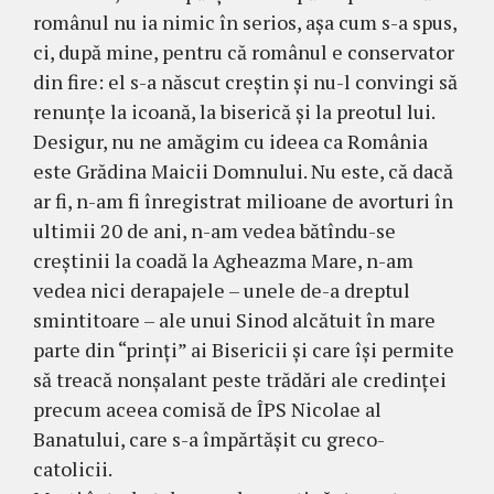
românul nu ia nimic în serios, aşa cum s-a spus,
ci, după mine, pentru că românul e conservator
din fire: el s-a născut creştin şi nu-l convingi să
renunţe la icoană, la biserică şi la preotul lui.
Desigur, nu ne amăgim cu ideea ca România
este Grădina Maicii Domnului. Nu este, că dacă
ar fi, n-am fi înregistrat milioane de avorturi în
ultimii 20 de ani, n-am vedea bătîndu-se
creştinii la coadă la Agheazma Mare, n-am
vedea nici derapajele – unele de-a dreptul
smintitoare – ale unui Sinod alcătuit în mare
parte din “prinţi” ai Bisericii şi care îşi permite
să treacă nonşalant peste trădări ale credinţei
precum aceea comisă de ÎPS Nicolae al
Banatului, care s-a împărtăşit cu greco-
catolicii.