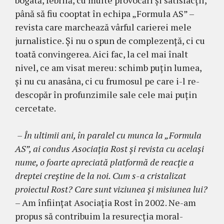
bogată, febrilă, cu multe provocări şi satis­facţii,
până să fiu cooptat în echipa „Formula AS” –
revista care marchează vârful carierei mele
jurnalis­tice. Şi nu o spun de complezenţă, ci cu
toată convin­gerea. Aici fac, la cel mai înalt
nivel, ce am visat me­reu: schimb puţin lumea,
şi nu cu anasâna, ci cu fru­mosul pe care i-l re-
descopăr în profunzimile sale cele mai puţin
cercetate.
– În ultimii ani, în paralel cu munca la „Formula
AS”, ai condus Asociaţia Rost şi revista cu acelaşi
nu­me, o foarte apreciată platformă de reacţie a
drep­tei creştine de la noi. Cum s-a cristalizat
proiec­tul Rost? Care sunt viziunea şi misiunea lui?
– Am înfiinţat Asociaţia Rost în 2002. Ne-am
propus să contri­buim la resurecţia moral-