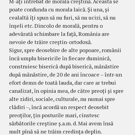
M-aţi întrebat de morala creştină. Aceasta se
poate confunda cu morala laică. Şi una, şi
cealaltă îţi spun să nu furi, să nu ucizi, să nu
înşeli etc. Dincolo de morală, pentru o
adevărată schimbare la faţă, România are
nevoie de trăire creştin-ortodoxă.
Sigur, spre deosebire de alte popoare, românii
încă umplu bisericile în fiecare duminică,
construiesc biserică după biserică, mănăstire
după mănăstire, de 20 de ani încoace – într-un
efort demn de toată lauda, dar care ar trebui
canalizat, în opinia mea, de către preoţi şi spre
alte zidiri, sociale, culturale, nu numai spre
clădiri –, încă acordă un respect deosebit
preoţilor, ţin posturile mari, cinstesc
sărbătorile creştine ş.a.m. d. Mai avem însă
mult pînă să ne trăim credinţa deplin.