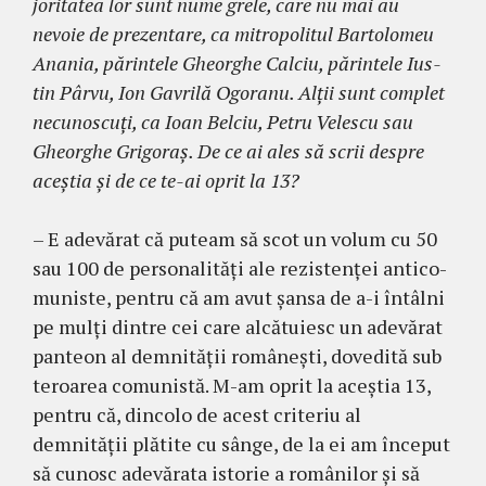
joritatea lor sunt nu­me grele, care nu mai au
nevoie de pre­zen­tare, ca mitropolitul Bar­tolomeu
Anania, pă­­rintele Gheorghe Cal­­ciu, părintele Ius­
tin Pâr­vu, Ion Gavrilă Ogoranu. Alţii sunt com­plet
ne­cunoscuţi, ca Ioan Belciu, Petru Velescu sau
Gheor­ghe Grigoraş. De ce ai ales să scrii des­pre
aceştia şi de ce te-ai oprit la 13?
– E adevărat că puteam să scot un volum cu 50
sau 100 de personalităţi ale rezistenţei anti­co­
mu­niste, pentru că am avut şansa de a-i întâlni
pe mulţi dintre cei care alcătuiesc un adevărat
panteon al demnităţii româneşti, dovedită sub
teroarea co­munistă. M-am oprit la aceştia 13,
pentru că, din­colo de acest criteriu al
demnităţii plătite cu sânge, de la ei am început
să cunosc adevărata istorie a ro­mânilor şi să