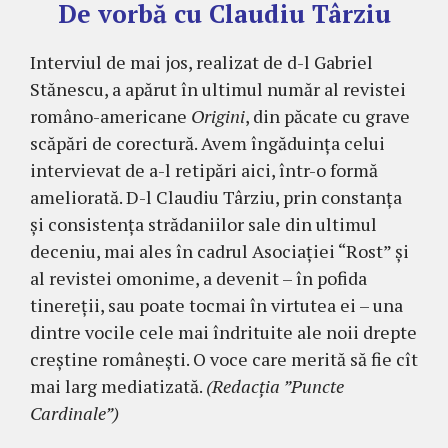
De vorbă cu Claudiu Târziu
Interviul de mai jos, realizat de d-l Gabriel
Stănescu, a apărut în ultimul număr al revistei
româno-americane
Origini
, din păcate cu grave
scăpări de corectură. Avem îngăduinţa celui
intervievat de a-l retipări aici, într-o formă
ameliorată. D-l Claudiu Târziu, prin constanţa
şi consistenţa strădaniilor sale din ultimul
deceniu, mai ales în cadrul Asociaţiei “Rost” şi
al revistei omonime, a devenit – în pofida
tinereţii, sau poate tocmai în virtutea ei – una
dintre vocile cele mai îndrituite ale noii drepte
creştine româneşti. O voce care merită să fie cît
mai larg mediatizată.
(Redacţia ”Puncte
Cardinale”)