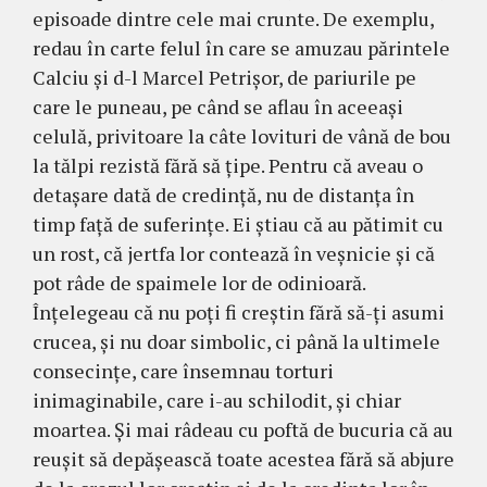
epi­soade dintre cele mai crunte. De exemplu,
redau în carte felul în care se amuzau părintele
Calciu şi d-l Mar­cel Petrişor, de pariurile pe
care le puneau, pe când se aflau în aceeaşi
celulă, privitoare la câte lovituri de vână de bou
la tălpi rezistă fără să ţipe. Pentru că aveau o
detaşare dată de credinţă, nu de distanţa în
timp faţă de suferinţe. Ei ştiau că au pătimit cu
un rost, că jertfa lor contează în veşnicie şi că
pot râde de spaimele lor de odinioară.
Înţelegeau că nu poţi fi creştin fără să-ţi asumi
crucea, şi nu doar sim­bolic, ci până la ultimele
consecinţe, care în­sem­nau torturi
inimaginabile, care i-au schilodit, şi chiar
moartea. Şi mai râdeau cu poftă de bucuria că au
reuşit să depăşească toate acestea fără să ab­jure