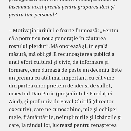
în­seamnă acest pre­miu pentru gruparea Rost şi
pentru tine personal?
– Motivaţia juriului e foarte frumoasă: „Pentru
că a pornit cu noua generaţie în căutarea
rostului pierdut”. Mă onorează şi, în egală
măsură, mă obligă. E recunoaşterea publică a
unui efort cultural şi civic, de infor­mare şi
formare, care durează de peste un deceniu. Este
un pre­miu cu atât mai important, cu cât vine
din partea unor prieteni de idei şi de suflet,
maestrul Dan Puric (preşedintele Fundaţiei
Aiud), şi prof. univ. dr. Pavel Chirilă (director
executiv), care ne cunosc bine, mie şi echipei
mele, frământările, neîmplinirile şi izbânzile şi
care, la rândul lor, lucrează pentru renaş­terea