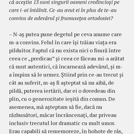
că aceştia 13 sunt singurii oameni cre­dincioşi pe
care i-ai întâlnit. Ce-au avut ei în plus de te-au
convins de adevărul şi frumuseţea orto­doxiei?
– N-aş putea pune degetul pe ceva anume care
m-a convins. Felul în care îşi trăiau viaţa era
pil­duitor. Faptul că nu exista nici o fisură între
ceea ce „predicau” şi ceea ce făceau mi-a arătat
că sunt au­tentici, că încarnează adevărul, şi m-
a împins să le urmez. Ştiind prin ce-au trecut şi
cât au suferit, m-aş fi aşteptat să nu aibă, de
pildă, puterea iertării, dar ei o do­vedeau din
plin, cu o generozitate ieşită din comun. De
asemenea, mă aşteptam să fie, dacă nu
răzbunători, măcar încrâncenaţi, dar priveau
inclusiv tre­cutul lor dramatic cu mult umor.
Erau ca­pabili să rememoreze, în hohote de râs,