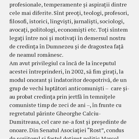
profesionale, temperamente şi aspiraţii dintre
cele mai diferite. Sînt preoţi, teologi, profesori,
filosofi, istorici, lingvişti, jurnalişti, sociologi,
avocaţi, politologi, economişti etc. Toţi sîntem
legaţi între noi şi motivaţi în demersul nostru
de credinţa în Dumnezeu şi de dragostea faţă
de neamul românesc.
Am avut privilegiul ca încă de la începutul
acestei întreprinderi, în 2002, să fim giraţi, la
modul onorant şi îndatoritor deopotrivă, de un
grup de vechi luptători anticomunişti – care şi-
au probat credinţa prin jertfă în temniţele
comuniste timp de zeci de ani –, în frunte cu
regretatul părinte Gheorghe Calciu-
Dumitreasa, cel care ne-a fost şi preşedinte de
onoare. Din Senatul Asociaţiei “Rost”, condus
de scriitorul şi fostul deţinut politic Marcel