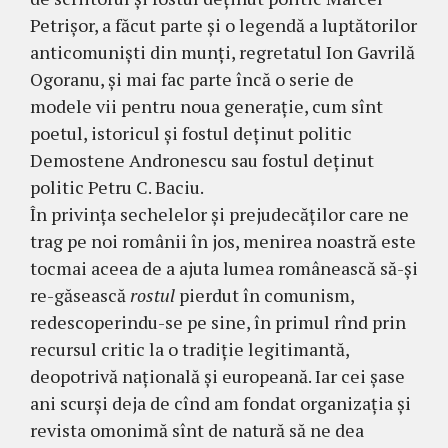
Petrişor, a făcut parte şi o legendă a luptătorilor
anticomunişti din munţi, regretatul Ion Gavrilă
Ogoranu, şi mai fac parte încă o serie de
modele vii pentru noua generaţie, cum sînt
poetul, istoricul şi fostul deţinut politic
Demostene Andronescu sau fostul deţinut
politic Petru C. Baciu.
În privinţa sechelelor şi prejudecăţilor care ne
trag pe noi românii în jos, menirea noastră este
tocmai aceea de a ajuta lumea românească să-şi
re-găsească
rostul
pierdut în comunism,
redescoperindu-se pe sine, în primul rînd prin
recursul critic la o tradiţie legitimantă,
deopotrivă naţională şi europeană. Iar cei şase
ani scurşi deja de cînd am fondat organizaţia şi
revista omonimă sînt de natură să ne dea