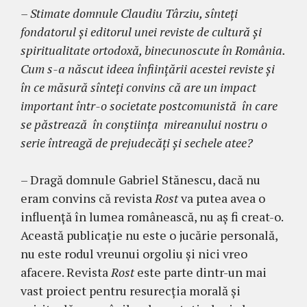
– Stimate domnule Claudiu Târziu, sînteţi
fondatorul şi editorul unei reviste de cultură şi
spiritualitate ortodoxă, binecunoscute în România.
Cum s-a născut ideea înfiinţării acestei reviste şi
în ce măsură sînteţi convins că are un impact
important într-o societate postcomunistă în care
se păstrează în conştiinţa mireanului nostru o
serie întreagă de prejudecăţi şi sechele atee?
– Dragă domnule Gabriel Stănescu, dacă nu
eram convins că revista
Rost
va putea avea o
influenţă în lumea românească, nu aş fi creat-o.
Această publicaţie nu este o jucărie personală,
nu este rodul vreunui orgoliu şi nici vreo
afacere. Revista
Rost
este parte dintr-un mai
vast proiect pentru resurecţia morală şi