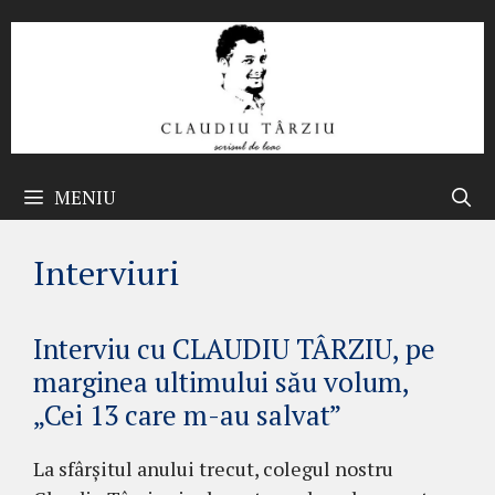
Sari
la
conținut
MENIU
Interviuri
Interviu cu CLAUDIU TÂRZIU, pe
marginea ultimului său volum,
„Cei 13 care m-au salvat”
La sfârşitul anului trecut, colegul nostru