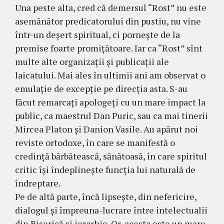
Una peste alta, cred că demersul “Rost” nu este
asemănător predicatorului din pustiu, nu vine
într-un deşert spiritual, ci porneşte de la
premise foarte promiţătoare. Iar ca “Rost” sînt
multe alte organizaţii şi publicaţii ale
laicatului. Mai ales în ultimii ani am observat o
emulaţie de excepţie pe direcţia asta. S-au
făcut remarcaţi apologeţi cu un mare impact la
public, ca maestrul Dan Puric, sau ca mai tinerii
Mircea Platon şi Danion Vasile. Au apărut noi
reviste ortodoxe, în care se manifestă o
credinţă bărbătească, sănătoasă, în care spiritul
critic îşi îndeplineşte funcţia lui naturală de
îndreptare.
Pe de altă parte, încă lipseşte, din nefericire,
dialogul şi împreuna-lucrare între intelectualii
din Biserică şi ierarhie. Or, acesta este un mare