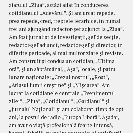
ziarului „Ziua”, astăzi aflat în conducerea
cotidianului „Ade­vărul”. Şi am urcat re­pede,
prea repede, cred, treptele ierarhice, în numai
trei ani ajungând redactor-şef adjunct la „Ziua”.
Am fost jurnalist de investigaţii, şef de secţie,
redactor-şef adjunct, redactor-şef şi director, în
diferite perioade, al mai multor ziare şi reviste.
Am construit şi condus un cotidian, „Ultima
oră”, şi un săptămânal, „Aşa”, lo­cale, şi patru
lunare naţionale: „Crezul nostru”, „Rost”,
„Atlasul lumii creştine” şi „Mişcarea”. Am
lucrat la cotidianele centrale „Eve­nimentul
zilei”, „Ziua”, „Co­tidianul”, „Gardianul” şi
„Jurnalul Naţional” şi am co­laborat, timp de opt
ani, la postul de radio „Europa Liberă”. Aşadar,
am avut o viaţă profesională foarte intensă,