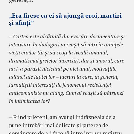
„Era firesc ca ei să ajungă eroi, martiri
şi sfinţi”
– Cartea este alcătuită din evocări, docu­mentare şi
interviuri. În dialoguri ai reuşit să intri în tainiţele
vieţii eroilor tăi şi să scoţi la iveală umanul,
dramatismul grelelor încercări, dar şi umorul, care
nu i-a părăsit nicicând pe nici unul, motivaţiile
adânci ale luptei lor – lucruri la care, în general,
jurnaliştii interesaţi de feno­menul rezistenţei
anticomuniste nu ajung. Cum ai reuşit să pătrunzi
în intimitatea lor?
– Fiind prieteni, am avut şi îndrăzneala de a
pune întrebări mai delicate şi puterea de
convin­gere de a-i face să intre într-un registru