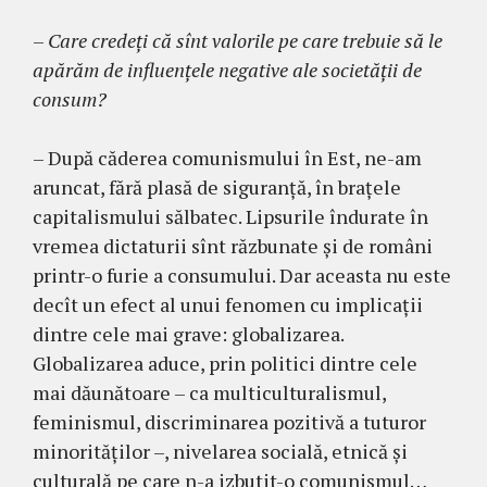
–
Care credeţi că sînt valorile pe care trebuie să le
apărăm de influenţele negative ale societăţii de
consum?
– După căderea comunismului în Est, ne-am
aruncat, fără plasă de siguranţă, în braţele
capitalismului sălbatec. Lipsurile îndurate în
vremea dictaturii sînt răzbunate şi de români
printr-o furie a consumului. Dar aceasta nu este
decît un efect al unui fenomen cu implicaţii
dintre cele mai grave: globalizarea.
Globalizarea aduce, prin politici dintre cele
mai dăunătoare – ca multiculturalismul,
feminismul, discriminarea pozitivă a tuturor
minorităţilor –, nivelarea socială, etnică şi
culturală pe care n-a izbutit-o comunismul…