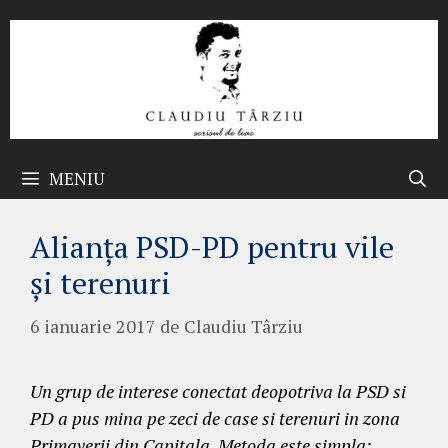
Sari
la
conținut
MENIU
Alianța PSD-PD pentru vile
și terenuri
6 ianuarie 2017
de
Claudiu Târziu
Un grup de interese conectat deopotriva la PSD si
PD a pus mina pe zeci de case si terenuri in zona
Primaverii din Capitala. Metoda este simpla: