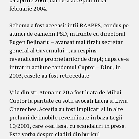
24 aprilie 2001, dar i s-a acceptat in 24
februarie 2004.
Schema a fost aceeasi: intii RAAPPS, condus pe
atunci de oamenii PSD, in frunte cu directorul
Eugen Bejinariu – avansat mai tirziu secretar
general al Guvernului –, au respins
revendicarile proprietarilor de drept; dupa ce-a
intrat in actiune tandemul Cuptor – Dinu, in
2003, casele au fost retrocedate.
Vila din str. Atena nr. 20 a fost luata de Mihai
Cuptor la paritate cu sotii avocati Lucia si Liviu
Chereches. Acestia au fost implicati si in alte
preluari de imobile revendicate in baza Legii
10/2001, care s-au lasat cu scandaluri in presa.
Este vorba despre cladiri din buricul