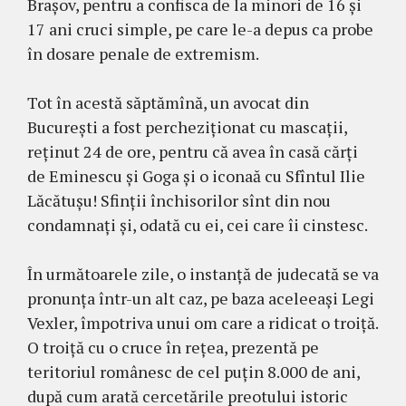
Brașov, pentru a confisca de la minori de 16 și
17 ani cruci simple, pe care le-a depus ca probe
în dosare penale de extremism.
Tot în acestă săptămînă, un avocat din
București a fost percheziționat cu mascații,
reținut 24 de ore, pentru că avea în casă cărți
de Eminescu și Goga și o iconaă cu Sfîntul Ilie
Lăcătușu! Sfinții închisorilor sînt din nou
condamnați și, odată cu ei, cei care îi cinstesc.
În următoarele zile, o instanță de judecată se va
pronunța într-un alt caz, pe baza aceleeași Legi
Vexler, împotriva unui om care a ridicat o troiță.
O troiță cu o cruce în rețea, prezentă pe
teritoriul românesc de cel puțin 8.000 de ani,
după cum arată cercetările preotului istoric