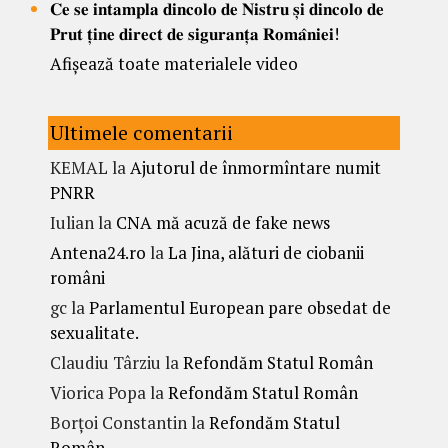
𝐂𝐞 𝐬𝐞 𝐢𝐧𝐭𝐚𝐦𝐩𝐥𝐚 𝐝𝐢𝐧𝐜𝐨𝐥𝐨 𝐝𝐞 𝐍𝐢𝐬𝐭𝐫𝐮 𝐬̦𝐢 𝐝𝐢𝐧𝐜𝐨𝐥𝐨 𝐝𝐞
𝐏𝐫𝐮𝐭 𝐭̦𝐢𝐧𝐞 𝐝𝐢𝐫𝐞𝐜𝐭 𝐝𝐞 𝐬𝐢𝐠𝐮𝐫𝐚𝐧𝐭̦𝐚 𝐑𝐨𝐦𝐚̂𝐧𝐢𝐞𝐢!
Afișează toate materialele video
Ultimele comentarii
KEMAL
la
Ajutorul de înmormîntare numit
PNRR
Iulian
la
CNA mă acuză de fake news
Antena24.ro
la
La Jina, alături de ciobanii
români
gc
la
Parlamentul European pare obsedat de
sexualitate.
Claudiu Târziu
la
Refondăm Statul Român
Viorica Popa
la
Refondăm Statul Român
Borțoi Constantin
la
Refondăm Statul
Român