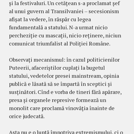
și la festivaluri. Un cetățean s-a proclamat șef
al unui guvern al Transilvaniei – secesionism
afișat la vedere, în răspăr cu legea
fundamentală a statului. N-a urmat nicio
percheziție cu mascații, nicio reținere, niciun
comunicat triumfalist al Poliției Române.
Observați mecanismul: în cazul politicienilor
Puteerii, afaceriștilor cuplați la bugetul
statului, vedetelor presei mainstream, opinia
publică e lăsată să se împartă în sceptici și
susținători. Cînd e vorba de tineri fără apărare,
presa și organele represive formează un
monolit care proclamă vinovăția înainte de
orice judecată.
Asta nu e o luptă împotriva extremismului, ci o