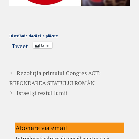
Distribuie dacă ți-a plăcut:
Tweet
Email
Rezoluția primului Congres ACT:
REFONDAREA STATULUI ROMÂN
Israel și restul lumii
Abonare via email
Introduceți adresa de email pentru a vă