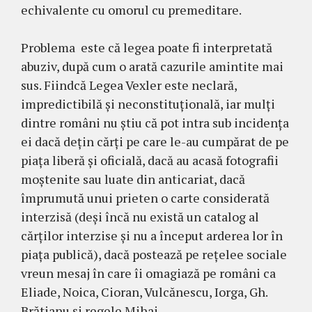
echivalente cu omorul cu premeditare.
Problema este că legea poate fi interpretată
abuziv, după cum o arată cazurile amintite mai
sus. Fiindcă Legea Vexler este neclară,
impredictibilă și neconstituțională, iar mulți
dintre români nu știu că pot intra sub incidența
ei dacă dețin cărți pe care le-au cumpărat de pe
piața liberă și oficială, dacă au acasă fotografii
moștenite sau luate din anticariat, dacă
împrumută unui prieten o carte considerată
interzisă (deși încă nu există un catalog al
cărților interzise și nu a început arderea lor în
piața publică), dacă postează pe rețelee sociale
vreun mesaj în care îi omagiază pe români ca
Eliade, Noica, Cioran, Vulcănescu, Iorga, Gh.
Brătianu și regele Mihai.