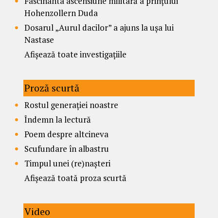
Fascinanta ascensiune militară a prințului
Hohenzollern Duda
Dosarul „Aurul dacilor” a ajuns la ușa lui
Nastase
Afișează toate investigațiile
Proză scurtă
Rostul generației noastre
Îndemn la lectură
Poem despre altcineva
Scufundare în albastru
Timpul unei (re)nașteri
Afișează toată proza scurtă
Video