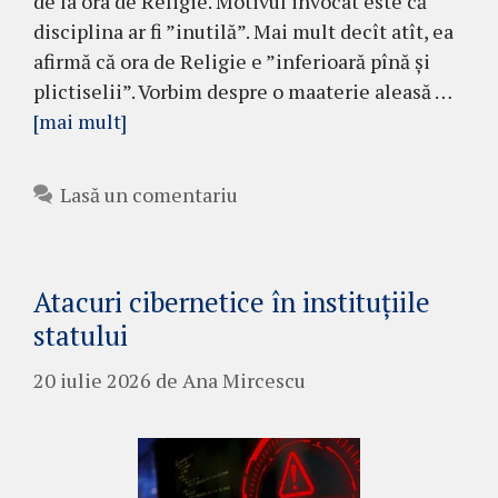
de la ora de Religie. Motivul invocat este că
disciplina ar fi ”inutilă”. Mai mult decît atît, ea
afirmă că ora de Religie e ”inferioară pînă și
plictiselii”. Vorbim despre o maaterie aleasă …
[mai mult]
Lasă un comentariu
Atacuri cibernetice în instituțiile
statului
20 iulie 2026
de
Ana Mircescu