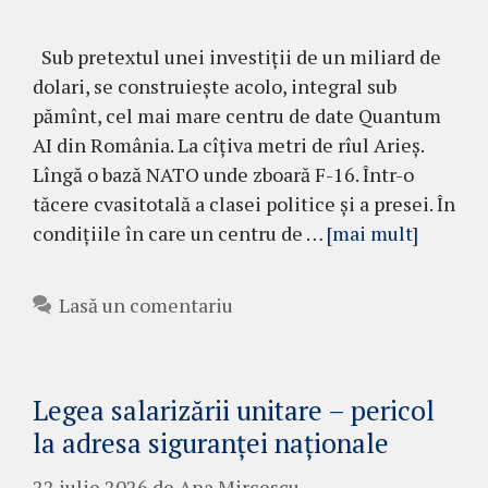
Sub pretextul unei investiţii de un miliard de
dolari, se construieşte acolo, integral sub
pămînt, cel mai mare centru de date Quantum
AI din România. La cîţiva metri de rîul Arieş.
Lîngă o bază NATO unde zboară F-16. Într-o
tăcere cvasitotală a clasei politice și a presei. În
condițiile în care un centru de …
[mai mult]
Lasă un comentariu
Legea salarizării unitare – pericol
la adresa siguranței naționale
22 iulie 2026
de
Ana Mircescu