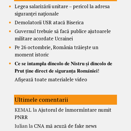
Legea salarizării unitare – pericol la adresa
siguranței naționale
Demolatorii USR atacă Biserica
Guvernul trebuie să facă publice ajutoarele
militare acordate Ucrainei
Pe 26 octombrie, România trăiește un
moment istoric
𝐂𝐞 𝐬𝐞 𝐢𝐧𝐭𝐚𝐦𝐩𝐥𝐚 𝐝𝐢𝐧𝐜𝐨𝐥𝐨 𝐝𝐞 𝐍𝐢𝐬𝐭𝐫𝐮 𝐬̦𝐢 𝐝𝐢𝐧𝐜𝐨𝐥𝐨 𝐝𝐞
𝐏𝐫𝐮𝐭 𝐭̦𝐢𝐧𝐞 𝐝𝐢𝐫𝐞𝐜𝐭 𝐝𝐞 𝐬𝐢𝐠𝐮𝐫𝐚𝐧𝐭̦𝐚 𝐑𝐨𝐦𝐚̂𝐧𝐢𝐞𝐢!
Afișează toate materialele video
Ultimele comentarii
KEMAL
la
Ajutorul de înmormîntare numit
PNRR
Iulian
la
CNA mă acuză de fake news