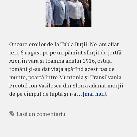
Onoare eroilor de la Tabla Buții! Ne-am aflat
ieri, 6 august pe pe un pămînt sfințit de jertfă.
Aici, în vara și toamna anului 1916, ostași
români și-au dat viața apărînd acest pas de
munte, poartă între Muntenia și Transilvania.
Preotul Ion Vasilescu din Slon a adunat morții
de pe cîmpul de luptă și i-a …
[mai mult]
Lasă un comentariu