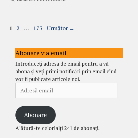
Pagina
Pagina
Pagina
1
2
…
173
Următor
→
Abonare via email
Introduceți adresa de email pentru a vă
abona și veți primi notificări prin email cînd
vor fi publicate articole noi.
Adresă
email
Abonare
Alătură-te celorlalți 241 de abonați.