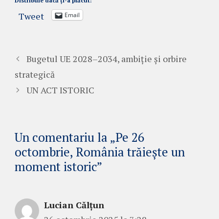
Distribuie dacă ți-a plăcut:
Tweet
Email
Bugetul UE 2028–2034, ambiție și orbire
strategică
UN ACT ISTORIC
Un comentariu la „Pe 26
octombrie, România trăiește un
moment istoric”
Lucian Călțun