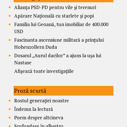
Alianța PSD-PD pentru vile și terenuri
Apărare Națională cu starlete și popi
Familia lui Geoană, tun imobiliar de 400.000
USD
Fascinanta ascensiune militară a prințului
Hohenzollern Duda
Dosarul „Aurul dacilor” a ajuns la ușa lui
Nastase
Afișează toate investigațiile
Proză scurtă
Rostul generației noastre
Îndemn la lectură
Poem despre altcineva
Scufundare în albastru