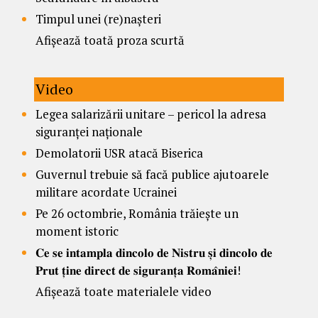
Timpul unei (re)nașteri
Afișează toată proza scurtă
Video
Legea salarizării unitare – pericol la adresa
siguranței naționale
Demolatorii USR atacă Biserica
Guvernul trebuie să facă publice ajutoarele
militare acordate Ucrainei
Pe 26 octombrie, România trăiește un
moment istoric
𝐂𝐞 𝐬𝐞 𝐢𝐧𝐭𝐚𝐦𝐩𝐥𝐚 𝐝𝐢𝐧𝐜𝐨𝐥𝐨 𝐝𝐞 𝐍𝐢𝐬𝐭𝐫𝐮 𝐬̦𝐢 𝐝𝐢𝐧𝐜𝐨𝐥𝐨 𝐝𝐞
𝐏𝐫𝐮𝐭 𝐭̦𝐢𝐧𝐞 𝐝𝐢𝐫𝐞𝐜𝐭 𝐝𝐞 𝐬𝐢𝐠𝐮𝐫𝐚𝐧𝐭̦𝐚 𝐑𝐨𝐦𝐚̂𝐧𝐢𝐞𝐢!
Afișează toate materialele video