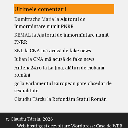
Ultimele comentarii
Dumitrache Maria
la
Ajutorul de
înmormîntare numit PNRR
KEMAL
la
Ajutorul de înmormîntare numit
PNRR
SNL
la
CNA mă acuză de fake news
Iulian
la
CNA mă acuză de fake news
Antena24.ro
la
La Jina, alături de ciobanii
români
gc
la
Parlamentul European pare obsedat de
sexualitate.
Claudiu Târziu
la
Refondăm Statul Român
© Claudiu Târziu, 2026
Web hosting şi dezvoltare Wordpress:
Casa de WEB