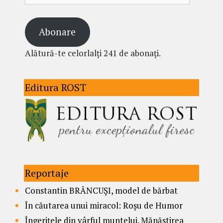
Abonare
Alătură-te celorlalți 241 de abonați.
Editura ROST
Reportaje
Constantin BRÂNCUȘI, model de bărbat
În căutarea unui miracol: Roșu de Humor
Îngerițele din vârful muntelui. Mănăstirea