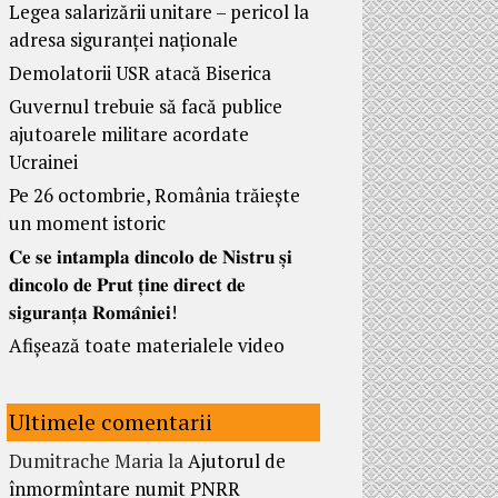
Legea salarizării unitare – pericol la
adresa siguranței naționale
Demolatorii USR atacă Biserica
Guvernul trebuie să facă publice
ajutoarele militare acordate
Ucrainei
Pe 26 octombrie, România trăiește
un moment istoric
𝐂𝐞 𝐬𝐞 𝐢𝐧𝐭𝐚𝐦𝐩𝐥𝐚 𝐝𝐢𝐧𝐜𝐨𝐥𝐨 𝐝𝐞 𝐍𝐢𝐬𝐭𝐫𝐮 𝐬̦𝐢
𝐝𝐢𝐧𝐜𝐨𝐥𝐨 𝐝𝐞 𝐏𝐫𝐮𝐭 𝐭̦𝐢𝐧𝐞 𝐝𝐢𝐫𝐞𝐜𝐭 𝐝𝐞
𝐬𝐢𝐠𝐮𝐫𝐚𝐧𝐭̦𝐚 𝐑𝐨𝐦𝐚̂𝐧𝐢𝐞𝐢!
Afișează toate materialele video
Ultimele comentarii
Dumitrache Maria
la
Ajutorul de
înmormîntare numit PNRR