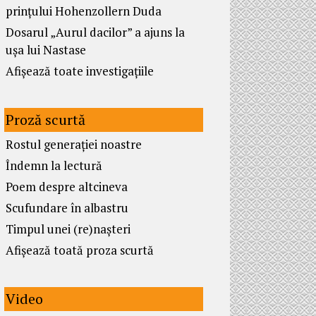
prințului Hohenzollern Duda
Dosarul „Aurul dacilor” a ajuns la
ușa lui Nastase
Afișează toate investigațiile
Proză scurtă
Rostul generației noastre
Îndemn la lectură
Poem despre altcineva
Scufundare în albastru
Timpul unei (re)nașteri
Afișează toată proza scurtă
Video