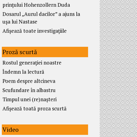
prințului Hohenzollern Duda
Dosarul „Aurul dacilor” a ajuns la
ușa lui Nastase
Afișează toate investigațiile
Proză scurtă
Rostul generației noastre
Îndemn la lectură
Poem despre altcineva
Scufundare în albastru
Timpul unei (re)nașteri
Afișează toată proza scurtă
Video