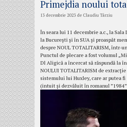
Primejdia noului tota
13 decembrie 2023
de
Claudiu Târziu
În seara lui 11 decembrie a.c., la Sala
la București și în SUA și proaspăt m
despre NOUL TOTALITARISM, într-un d
Punctul de plecare a fost volumul „M
Dl Aligică a încercat să răspundă la în
NOULUI TOTALITARISM de extracție ne
sistemului lui Huxley, care ar putea f
(intuit și dezvăluit în romanul ”1984”