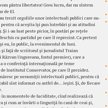
e vom păstra libertatea! Greu lucru, dar nu sîntem
ar de El.
au trezit orgoliile unor intelectuali publici care nu-
pentru că aceștia își pun întrebări și au atitudini
. Și i-au luat peste picior, în postări pe rețele
eschis cu partidul pe care îl reprezint. Ca pretext
 și eu, în public, la evenimentul de luni.
 și față de scriitorul și jurnalistul Traian
 Răzvan Ungureanu, fostul premier), care a
 la o conferință internațională pe teme
de Institutul Conservator, pe care îl prezidez.
măresc pe nenumiții intelectuali publici, pentru că
abil sînt informat cu astfel de… ieșiri. Și, de fiecare
.
e în momentele de luciditate, cînd realizează că
 și cum ar învârti o linguriță în cană de ceai și,