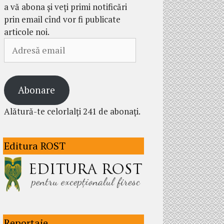
a vă abona și veți primi notificări
prin email cînd vor fi publicate
articole noi.
Adresă
email
Abonare
Alătură-te celorlalți 241 de abonați.
Editura ROST
Reportaje