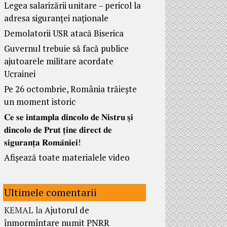
Legea salarizării unitare – pericol la
adresa siguranței naționale
Demolatorii USR atacă Biserica
Guvernul trebuie să facă publice
ajutoarele militare acordate
Ucrainei
Pe 26 octombrie, România trăiește
un moment istoric
𝐂𝐞 𝐬𝐞 𝐢𝐧𝐭𝐚𝐦𝐩𝐥𝐚 𝐝𝐢𝐧𝐜𝐨𝐥𝐨 𝐝𝐞 𝐍𝐢𝐬𝐭𝐫𝐮 𝐬̦𝐢
𝐝𝐢𝐧𝐜𝐨𝐥𝐨 𝐝𝐞 𝐏𝐫𝐮𝐭 𝐭̦𝐢𝐧𝐞 𝐝𝐢𝐫𝐞𝐜𝐭 𝐝𝐞
𝐬𝐢𝐠𝐮𝐫𝐚𝐧𝐭̦𝐚 𝐑𝐨𝐦𝐚̂𝐧𝐢𝐞𝐢!
Afișează toate materialele video
Ultimele comentarii
KEMAL
la
Ajutorul de
înmormîntare numit PNRR