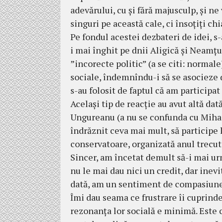
adevărului, cu și fără majusculp, și n
singuri pe această cale, ci însoțiți chi
Pe fondul acestei dezbateri de idei, s-
i mai înghit pe dnii Aligică și Neamțu 
”incorecte politic” (a se citi: normale)
sociale, îndemnîndu-i să se asocieze d
s-au folosit de faptul că am participat
Același tip de reacție au avut altă dată
Ungureanu (a nu se confunda cu Mihai
îndrăznit ceva mai mult, să participe
conservatoare, organizată anul trecut 
Sincer, am încetat demult să-i mai ur
nu le mai dau nici un credit, dar inevit
dată, am un sentiment de compasiune
Îmi dau seama ce frustrare îi cuprind
rezonanța lor socială e minimă. Este ca