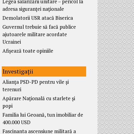
Legea salarizării unitare – pericol la
adresa siguranței naționale
Demolatorii USR atacă Biserica
Guvernul trebuie să facă publice
ajutoarele militare acordate
Ucrainei
Afișează toate opiniile
Investigații
Alianța PSD-PD pentru vile și
terenuri
Apărare Națională cu starlete și
popi
Familia lui Geoană, tun imobiliar de
400.000 USD
Fascinanta ascensiune militară a