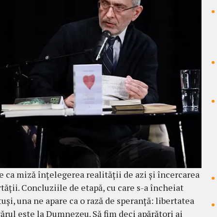
e ca miză înțelegerea realității de azi și încercarea
rtății. Concluziile de etapă, cu care s-a încheiat
uși, una ne apare ca o rază de speranță: libertatea
ărul este la Dumnezeu. Să fim deci apărători ai