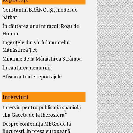
Constantin BRÂNCUȘI, model de
bărbat
În căutarea unui miracol: Roșu de
Humor
Îngerițele din vârful muntelui.
Mănăstirea Țeț
Minunile de la Mânăstirea Strâmba
În căutarea nemuririi
Afișează toate reportajele
Interviuri
Interviu pentru publicația spaniolă
„La Gaceta de la Iberosfera”
Despre conferința MEGA de la
București, în presa europeană