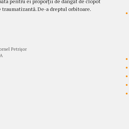
păta pentru ei proporții de dangăt de clopot
e traumatizantă. De-a dreptul orbitoare.
Cornel Petrișor
IA