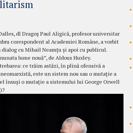
litarism
 Dalles, dl Dragoș Paul Aligică, profesor universitar
embru corespondent al Academiei Române, a vorbit
ialog cu Mihail Neamțu și apoi cu publicul.
inunata lume nouă”, de Aldous Huxley.
trebarea: ce trăim astăzi, în plină ofensivă a
omarxistă, este un sistem nou sau o mutație a
i el însuși o mutație a sistemului lui George Orwell
)?