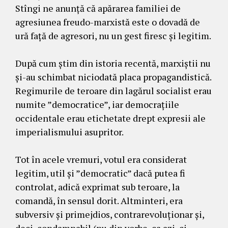
Stîngi ne anunță că apărarea familiei de
agresiunea freudo-marxistă este o dovadă de
ură față de agresori, nu un gest firesc și legitim.
După cum știm din istoria recentă, marxiștii nu
și-au schimbat niciodată placa propagandistică.
Regimurile de teroare din lagărul socialist erau
numite ”democratice”, iar democrațiile
occidentale erau etichetate drept expresii ale
imperialismului asupritor.
Tot în acele vremuri, votul era considerat
legitim, util și ”democratic” dacă putea fi
controlat, adică exprimat sub teroare, la
comandă, în sensul dorit. Altminteri, era
subversiv și primejdios, contrarevoluționar și,
deci, condamnabil (nu din vorbe, ca azi, ci