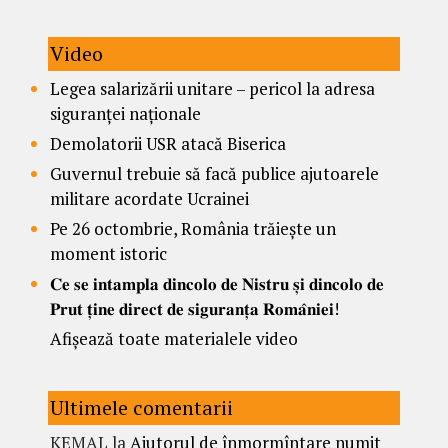
Video
Legea salarizării unitare – pericol la adresa
siguranței naționale
Demolatorii USR atacă Biserica
Guvernul trebuie să facă publice ajutoarele
militare acordate Ucrainei
Pe 26 octombrie, România trăiește un
moment istoric
𝐂𝐞 𝐬𝐞 𝐢𝐧𝐭𝐚𝐦𝐩𝐥𝐚 𝐝𝐢𝐧𝐜𝐨𝐥𝐨 𝐝𝐞 𝐍𝐢𝐬𝐭𝐫𝐮 𝐬̦𝐢 𝐝𝐢𝐧𝐜𝐨𝐥𝐨 𝐝𝐞
𝐏𝐫𝐮𝐭 𝐭̦𝐢𝐧𝐞 𝐝𝐢𝐫𝐞𝐜𝐭 𝐝𝐞 𝐬𝐢𝐠𝐮𝐫𝐚𝐧𝐭̦𝐚 𝐑𝐨𝐦𝐚̂𝐧𝐢𝐞𝐢!
Afișează toate materialele video
Ultimele comentarii
KEMAL
la
Ajutorul de înmormîntare numit