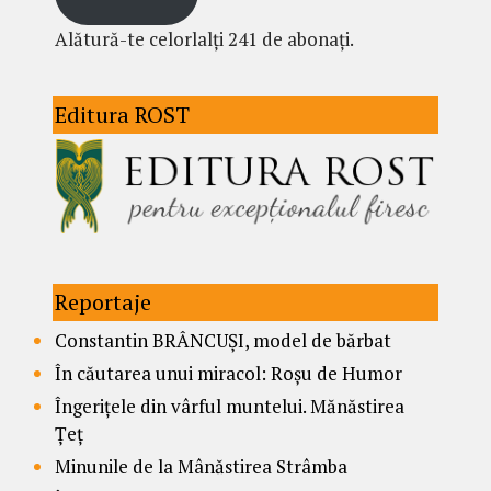
Alătură-te celorlalți 241 de abonați.
Editura ROST
Reportaje
Constantin BRÂNCUȘI, model de bărbat
În căutarea unui miracol: Roșu de Humor
Îngerițele din vârful muntelui. Mănăstirea
Țeț
Minunile de la Mânăstirea Strâmba