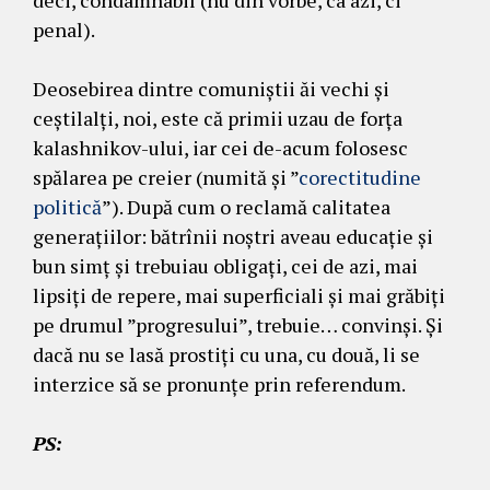
penal).
Deosebirea dintre comuniștii ăi vechi și
ceștilalți, noi, este că primii uzau de forța
kalashnikov-ului, iar cei de-acum folosesc
spălarea pe creier (numită și ”
corectitudine
politică
”). După cum o reclamă calitatea
generațiilor: bătrînii noștri aveau educație și
bun simț și trebuiau obligați, cei de azi, mai
lipsiți de repere, mai superficiali și mai grăbiți
pe drumul ”progresului”, trebuie… convinși. Și
dacă nu se lasă prostiți cu una, cu două, li se
interzice să se pronunțe prin referendum.
PS: