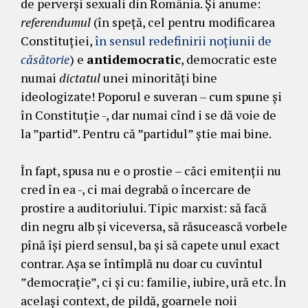
de perverși sexuali din România. Și anume:
referendumul
(în speță, cel pentru modificarea
Constituției,
în sensul redefinirii noțiunii de
căsătorie
) e
antidemocratic
, democratic este
numai
dictatul
unei minorități bine
ideologizate! Poporul e suveran – cum spune și
în Constituție -, dar numai cînd i se dă voie de
la ”partid”. Pentru că ”partidul” știe mai bine.
În fapt, spusa nu e o prostie – căci emitenții nu
cred în ea -, ci mai degrabă o încercare de
prostire a auditoriului. Tipic marxist: să facă
din negru alb și viceversa, să răsucească vorbele
pînă își pierd sensul, ba și să capete unul exact
contrar. Așa se întîmplă nu doar cu cuvîntul
”democrație”, ci și cu: familie, iubire, ură etc. În
același context, de pildă, goarnele noii