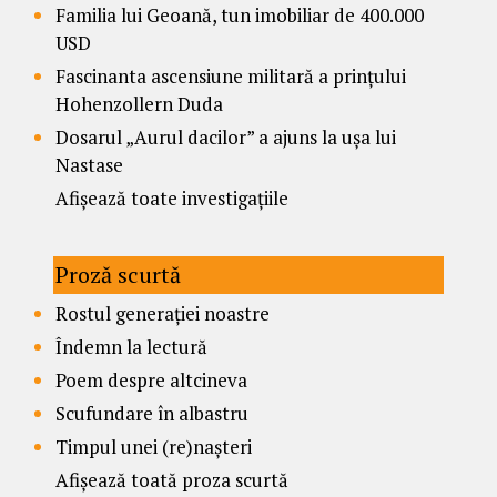
Familia lui Geoană, tun imobiliar de 400.000
USD
Fascinanta ascensiune militară a prințului
Hohenzollern Duda
Dosarul „Aurul dacilor” a ajuns la ușa lui
Nastase
Afișează toate investigațiile
Proză scurtă
Rostul generației noastre
Îndemn la lectură
Poem despre altcineva
Scufundare în albastru
Timpul unei (re)nașteri
Afișează toată proza scurtă