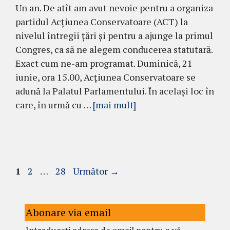
Un an. De atît am avut nevoie pentru a organiza
partidul Acțiunea Conservatoare (ACT) la
nivelul întregii țări și pentru a ajunge la primul
Congres, ca să ne alegem conducerea statutară.
Exact cum ne-am programat. Duminică, 21
iunie, ora 15.00, Acțiunea Conservatoare se
adună la Palatul Parlamentului. În același loc în
care, în urmă cu …
[mai mult]
Pagina
Pagina
Pagina
1
2
…
28
Următor
→
Abonare via email