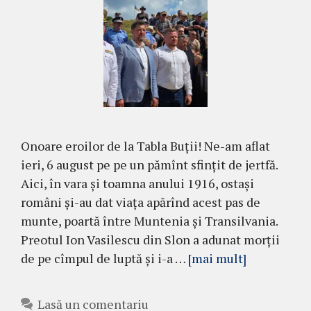
Onoare eroilor de la Tabla Buții! Ne-am aflat
ieri, 6 august pe pe un pămînt sfințit de jertfă.
Aici, în vara și toamna anului 1916, ostași
români și-au dat viața apărînd acest pas de
munte, poartă între Muntenia și Transilvania.
Preotul Ion Vasilescu din Slon a adunat morții
de pe cîmpul de luptă și i-a …
[mai mult]
Lasă un comentariu