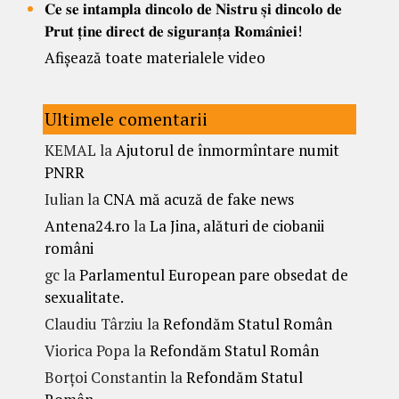
𝐂𝐞 𝐬𝐞 𝐢𝐧𝐭𝐚𝐦𝐩𝐥𝐚 𝐝𝐢𝐧𝐜𝐨𝐥𝐨 𝐝𝐞 𝐍𝐢𝐬𝐭𝐫𝐮 𝐬̦𝐢 𝐝𝐢𝐧𝐜𝐨𝐥𝐨 𝐝𝐞
𝐏𝐫𝐮𝐭 𝐭̦𝐢𝐧𝐞 𝐝𝐢𝐫𝐞𝐜𝐭 𝐝𝐞 𝐬𝐢𝐠𝐮𝐫𝐚𝐧𝐭̦𝐚 𝐑𝐨𝐦𝐚̂𝐧𝐢𝐞𝐢!
Afișează toate materialele video
Ultimele comentarii
KEMAL
la
Ajutorul de înmormîntare numit
PNRR
Iulian
la
CNA mă acuză de fake news
Antena24.ro
la
La Jina, alături de ciobanii
români
gc
la
Parlamentul European pare obsedat de
sexualitate.
Claudiu Târziu
la
Refondăm Statul Român
Viorica Popa
la
Refondăm Statul Român
Borțoi Constantin
la
Refondăm Statul