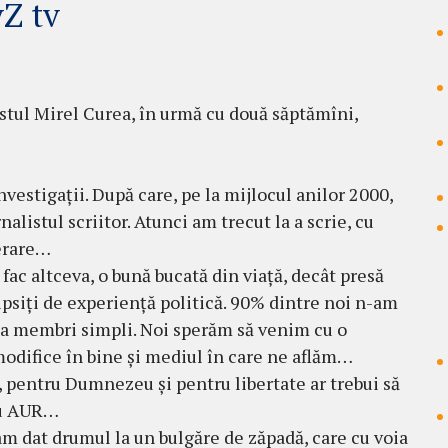
vZ tv
istul Mirel Curea, în urmă cu două săptămîni,
nvestigații. După care, pe la mijlocul anilor 2000,
alistul scriitor. Atunci am trecut la a scrie, cu
terare…
 fac altceva, o bună bucată din viață, decât presă
siți de experiență politică. 90% dintre noi n-am
 ca membri simpli. Noi sperăm să venim cu o
modifice în bine și mediul în care ne aflăm…
, pentru Dumnezeu și pentru libertate ar trebui să
ru AUR…
am dat drumul la un bulgăre de zăpadă, care cu voia