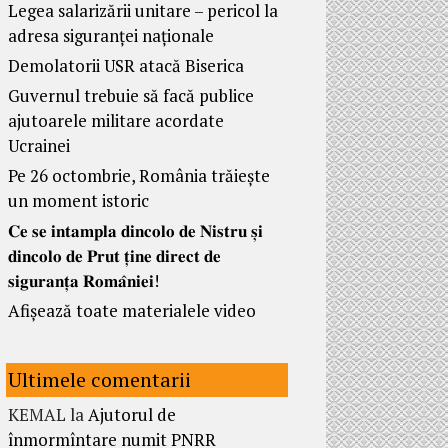
Legea salarizării unitare – pericol la
adresa siguranței naționale
Demolatorii USR atacă Biserica
Guvernul trebuie să facă publice
ajutoarele militare acordate
Ucrainei
Pe 26 octombrie, România trăiește
un moment istoric
𝐂𝐞 𝐬𝐞 𝐢𝐧𝐭𝐚𝐦𝐩𝐥𝐚 𝐝𝐢𝐧𝐜𝐨𝐥𝐨 𝐝𝐞 𝐍𝐢𝐬𝐭𝐫𝐮 𝐬̦𝐢
𝐝𝐢𝐧𝐜𝐨𝐥𝐨 𝐝𝐞 𝐏𝐫𝐮𝐭 𝐭̦𝐢𝐧𝐞 𝐝𝐢𝐫𝐞𝐜𝐭 𝐝𝐞
𝐬𝐢𝐠𝐮𝐫𝐚𝐧𝐭̦𝐚 𝐑𝐨𝐦𝐚̂𝐧𝐢𝐞𝐢!
Afișează toate materialele video
Ultimele comentarii
KEMAL
la
Ajutorul de
înmormîntare numit PNRR