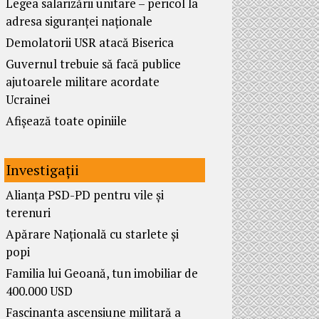
Legea salarizării unitare – pericol la
adresa siguranței naționale
Demolatorii USR atacă Biserica
Guvernul trebuie să facă publice
ajutoarele militare acordate
Ucrainei
Afișează toate opiniile
Investigații
Alianța PSD-PD pentru vile și
terenuri
Apărare Națională cu starlete și
popi
Familia lui Geoană, tun imobiliar de
400.000 USD
Fascinanta ascensiune militară a