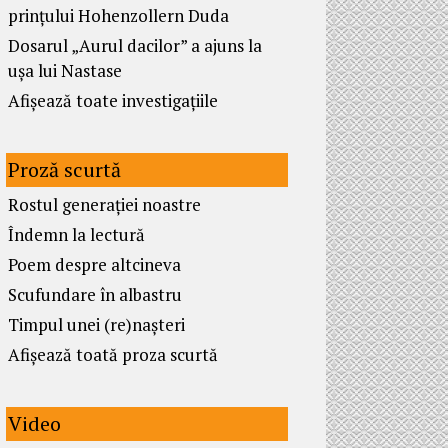
prințului Hohenzollern Duda
Dosarul „Aurul dacilor” a ajuns la
ușa lui Nastase
Afișează toate investigațiile
Proză scurtă
Rostul generației noastre
Îndemn la lectură
Poem despre altcineva
Scufundare în albastru
Timpul unei (re)nașteri
Afișează toată proza scurtă
Video