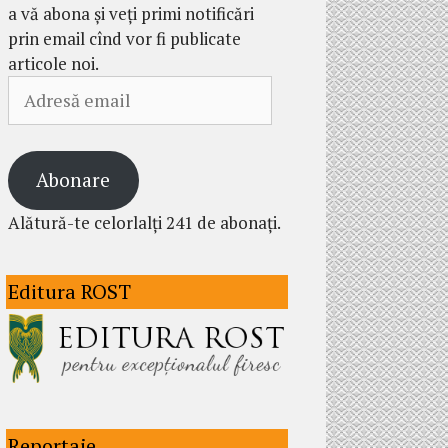
a vă abona și veți primi notificări
prin email cînd vor fi publicate
articole noi.
Adresă
email
Abonare
Alătură-te celorlalți 241 de abonați.
Editura ROST
Reportaje