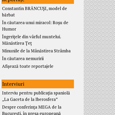
Constantin BRÂNCUȘI, model de
bărbat
În căutarea unui miracol: Roșu de
Humor
Îngerițele din vârful muntelui.
Mănăstirea Țeț
Minunile de la Mânăstirea Strâmba
În căutarea nemuririi
Afișează toate reportajele
Interviuri
Interviu pentru publicația spaniolă
„La Gaceta de la Iberosfera”
Despre conferința MEGA de la
București, în presa europeană