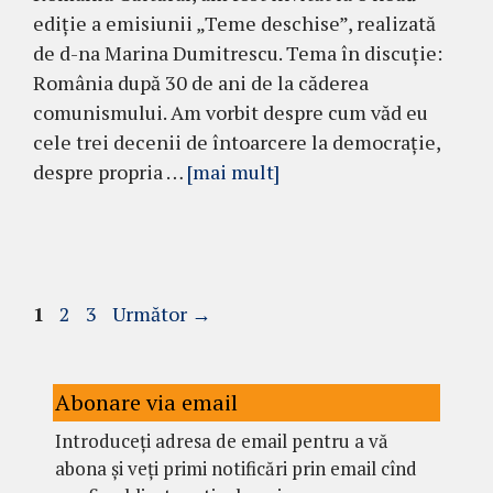
ediție a emisiunii „Teme deschise”, realizată
de d-na Marina Dumitrescu. Tema în discuție:
România după 30 de ani de la căderea
comunismului. Am vorbit despre cum văd eu
cele trei decenii de întoarcere la democrație,
despre propria …
[mai mult]
Pagina
Pagina
Pagina
1
2
3
Următor
→
Abonare via email
Introduceți adresa de email pentru a vă
abona și veți primi notificări prin email cînd