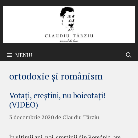
Sari
la
conținut
MENIU
ortodoxie și românism
Votați, creștini, nu boicotați!
(VIDEO)
3 decembrie 2020
de
Claudiu Târziu
În ultimii ani, noi, creștinii din România, am