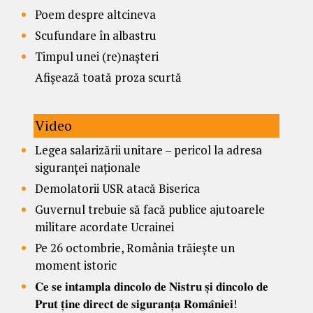
Poem despre altcineva
Scufundare în albastru
Timpul unei (re)nașteri
Afișează toată proza scurtă
Video
Legea salarizării unitare – pericol la adresa
siguranței naționale
Demolatorii USR atacă Biserica
Guvernul trebuie să facă publice ajutoarele
militare acordate Ucrainei
Pe 26 octombrie, România trăiește un
moment istoric
𝐂𝐞 𝐬𝐞 𝐢𝐧𝐭𝐚𝐦𝐩𝐥𝐚 𝐝𝐢𝐧𝐜𝐨𝐥𝐨 𝐝𝐞 𝐍𝐢𝐬𝐭𝐫𝐮 𝐬̦𝐢 𝐝𝐢𝐧𝐜𝐨𝐥𝐨 𝐝𝐞
𝐏𝐫𝐮𝐭 𝐭̦𝐢𝐧𝐞 𝐝𝐢𝐫𝐞𝐜𝐭 𝐝𝐞 𝐬𝐢𝐠𝐮𝐫𝐚𝐧𝐭̦𝐚 𝐑𝐨𝐦𝐚̂𝐧𝐢𝐞𝐢!