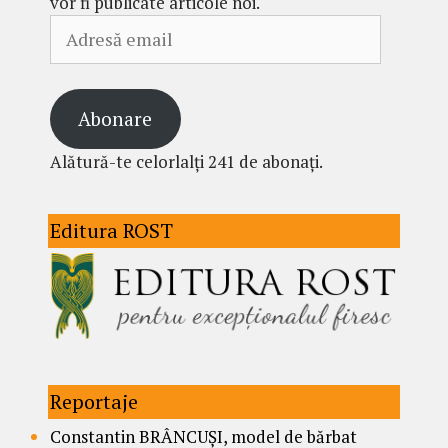
vor fi publicate articole noi.
Adresă
email
Abonare
Alătură-te celorlalți 241 de abonați.
Editura ROST
Reportaje
Constantin BRÂNCUȘI, model de bărbat