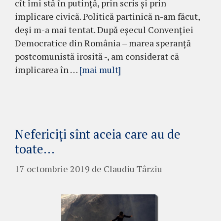
cît îmi stă în putință, prin scris și prin
implicare civică. Politică partinică n-am făcut,
deși m-a mai tentat. După eșecul Convenției
Democratice din România – marea speranță
postcomunistă irosită -, am considerat că
implicarea în …
[mai mult]
Nefericiți sînt aceia care au de
toate…
17 octombrie 2019
de
Claudiu Târziu