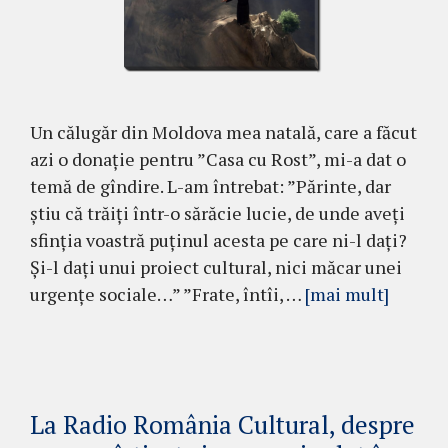
Un călugăr din Moldova mea natală, care a făcut
azi o donație pentru ”Casa cu Rost”, mi-a dat o
temă de gîndire. L-am întrebat: ”Părinte, dar
știu că trăiți într-o sărăcie lucie, de unde aveți
sfinția voastră puținul acesta pe care ni-l dați?
Și-l dați unui proiect cultural, nici măcar unei
urgențe sociale…” ”Frate, întîi, …
[mai mult]
La Radio România Cultural, despre