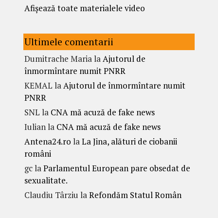
Afișează toate materialele video
Ultimele comentarii
Dumitrache Maria
la
Ajutorul de
înmormîntare numit PNRR
KEMAL
la
Ajutorul de înmormîntare numit
PNRR
SNL
la
CNA mă acuză de fake news
Iulian
la
CNA mă acuză de fake news
Antena24.ro
la
La Jina, alături de ciobanii
români
gc
la
Parlamentul European pare obsedat de
sexualitate.
Claudiu Târziu
la
Refondăm Statul Român