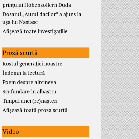
prințului Hohenzollern Duda
Dosarul „Aurul dacilor” a ajuns la
ușa lui Nastase
Afișează toate investigațiile
Proză scurtă
Rostul generației noastre
Îndemn la lectură
Poem despre altcineva
Scufundare în albastru
Timpul unei (re)nașteri
Afișează toată proza scurtă
Video