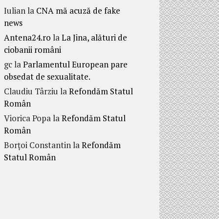
Iulian
la
CNA mă acuză de fake
news
Antena24.ro
la
La Jina, alături de
ciobanii români
gc
la
Parlamentul European pare
obsedat de sexualitate.
Claudiu Târziu
la
Refondăm Statul
Român
Viorica Popa
la
Refondăm Statul
Român
Borțoi Constantin
la
Refondăm
Statul Român