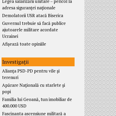
Legea salarizării unitare – pericol la
adresa siguranței naționale
Demolatorii USR atacă Biserica
Guvernul trebuie să facă publice
ajutoarele militare acordate
Ucrainei
Afișează toate opiniile
Investigații
Alianța PSD-PD pentru vile și
terenuri
Apărare Națională cu starlete și
popi
Familia lui Geoană, tun imobiliar de
400.000 USD
Fascinanta ascensiune militară a