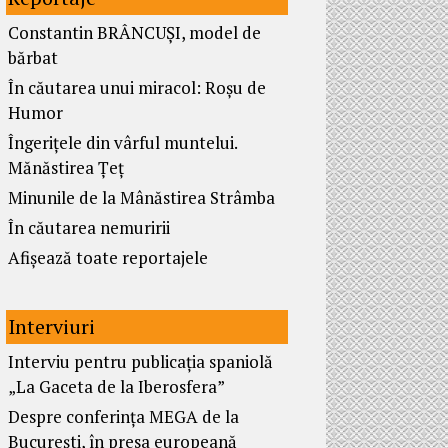
Constantin BRÂNCUȘI, model de
bărbat
În căutarea unui miracol: Roșu de
Humor
Îngerițele din vârful muntelui.
Mănăstirea Țeț
Minunile de la Mânăstirea Strâmba
În căutarea nemuririi
Afișează toate reportajele
Interviuri
Interviu pentru publicația spaniolă
„La Gaceta de la Iberosfera”
Despre conferința MEGA de la
București, în presa europeană