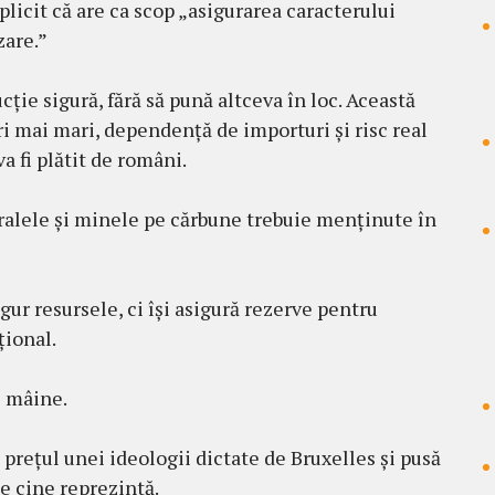
licit că are ca scop „asigurarea caracterului
zare.”
ție sigură, fără să pună altceva în loc. Această
i mai mari, dependență de importuri și risc real
a fi plătit de români.
alele și minele pe cărbune trebuie menținute în
gur resursele, ci își asigură rezerve pentru
țional.
e mâine.
 prețul unei ideologii dictate de Bruxelles și pusă
pe cine reprezintă.