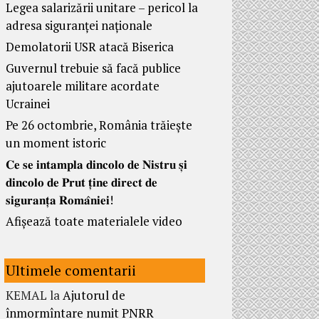
Legea salarizării unitare – pericol la
adresa siguranței naționale
Demolatorii USR atacă Biserica
Guvernul trebuie să facă publice
ajutoarele militare acordate
Ucrainei
Pe 26 octombrie, România trăiește
un moment istoric
𝐂𝐞 𝐬𝐞 𝐢𝐧𝐭𝐚𝐦𝐩𝐥𝐚 𝐝𝐢𝐧𝐜𝐨𝐥𝐨 𝐝𝐞 𝐍𝐢𝐬𝐭𝐫𝐮 𝐬̦𝐢
𝐝𝐢𝐧𝐜𝐨𝐥𝐨 𝐝𝐞 𝐏𝐫𝐮𝐭 𝐭̦𝐢𝐧𝐞 𝐝𝐢𝐫𝐞𝐜𝐭 𝐝𝐞
𝐬𝐢𝐠𝐮𝐫𝐚𝐧𝐭̦𝐚 𝐑𝐨𝐦𝐚̂𝐧𝐢𝐞𝐢!
Afișează toate materialele video
Ultimele comentarii
KEMAL
la
Ajutorul de
înmormîntare numit PNRR