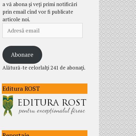
a vă abona și veți primi notificări
prin email cînd vor fi publicate
articole noi.
Adresă
email
Abonare
Alătură-te celorlalți 241 de abonați.
Editura ROST
Reportaje