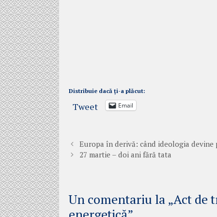
Distribuie dacă ți-a plăcut:
Tweet
Email
Europa în derivă: când ideologia devine 
27 martie – doi ani fără tata
Un comentariu la „Act de t
energetică”