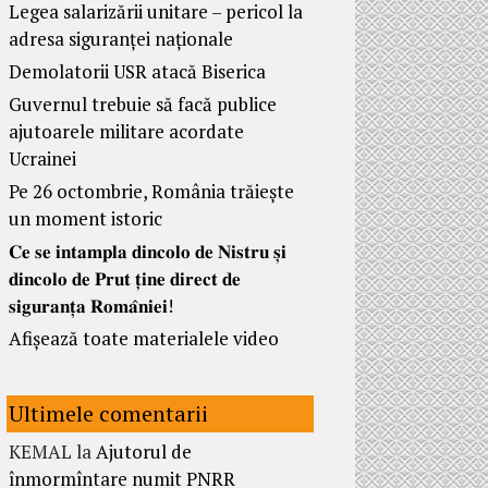
Legea salarizării unitare – pericol la
adresa siguranței naționale
Demolatorii USR atacă Biserica
Guvernul trebuie să facă publice
ajutoarele militare acordate
Ucrainei
Pe 26 octombrie, România trăiește
un moment istoric
𝐂𝐞 𝐬𝐞 𝐢𝐧𝐭𝐚𝐦𝐩𝐥𝐚 𝐝𝐢𝐧𝐜𝐨𝐥𝐨 𝐝𝐞 𝐍𝐢𝐬𝐭𝐫𝐮 𝐬̦𝐢
𝐝𝐢𝐧𝐜𝐨𝐥𝐨 𝐝𝐞 𝐏𝐫𝐮𝐭 𝐭̦𝐢𝐧𝐞 𝐝𝐢𝐫𝐞𝐜𝐭 𝐝𝐞
𝐬𝐢𝐠𝐮𝐫𝐚𝐧𝐭̦𝐚 𝐑𝐨𝐦𝐚̂𝐧𝐢𝐞𝐢!
Afișează toate materialele video
Ultimele comentarii
KEMAL
la
Ajutorul de
înmormîntare numit PNRR