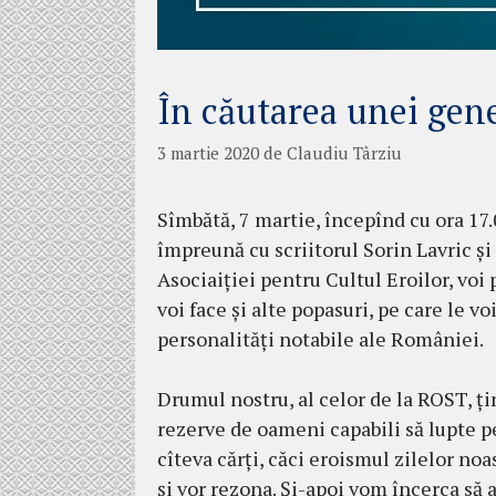
În căutarea unei gene
3 martie 2020
de
Claudiu Târziu
Sîmbătă, 7 martie, începînd cu ora 17.
împreună cu scriitorul Sorin Lavric și
Asociaiției pentru Cultul Eroilor, voi 
voi face și alte popasuri, pe care le v
personalități notabile ale României.
Drumul nostru, al celor de la ROST, ț
rezerve de oameni capabili să lupte p
cîteva cărți, căci eroismul zilelor noas
și vor rezona. Și-apoi vom încerca să