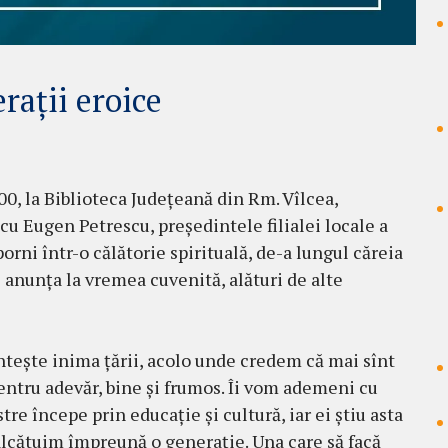
rații eroice
00, la Biblioteca Județeană din Rm. Vîlcea,
 cu Eugen Petrescu, președintele filialei locale a
porni într-o călătorie spirituală, de-a lungul căreia
oi anunța la vremea cuvenită, alături de alte
intește inima țării, acolo unde credem că mai sînt
entru adevăr, bine și frumos. Îi vom ademeni cu
tre începe prin educație și cultură, iar ei știu asta
 alcătuim împreună o generație. Una care să facă