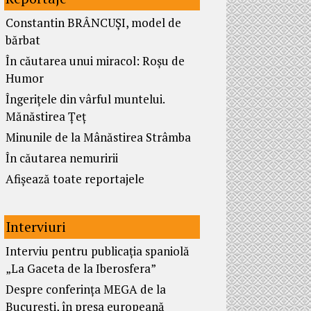
Constantin BRÂNCUȘI, model de
bărbat
În căutarea unui miracol: Roșu de
Humor
Îngerițele din vârful muntelui.
Mănăstirea Țeț
Minunile de la Mânăstirea Strâmba
În căutarea nemuririi
Afișează toate reportajele
Interviuri
Interviu pentru publicația spaniolă
„La Gaceta de la Iberosfera”
Despre conferința MEGA de la
București, în presa europeană