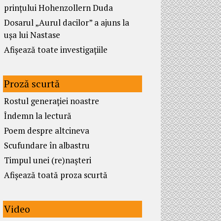
prințului Hohenzollern Duda
Dosarul „Aurul dacilor” a ajuns la
ușa lui Nastase
Afișează toate investigațiile
Proză scurtă
Rostul generației noastre
Îndemn la lectură
Poem despre altcineva
Scufundare în albastru
Timpul unei (re)nașteri
Afișează toată proza scurtă
Video