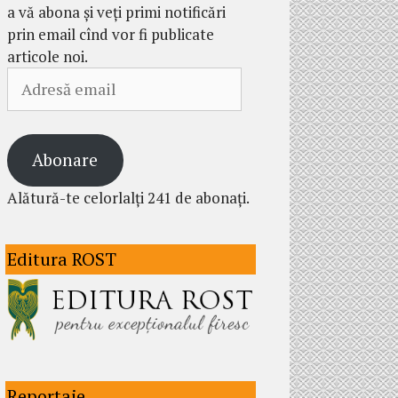
a vă abona și veți primi notificări
prin email cînd vor fi publicate
articole noi.
Adresă
email
Abonare
Alătură-te celorlalți 241 de abonați.
Editura ROST
Reportaje