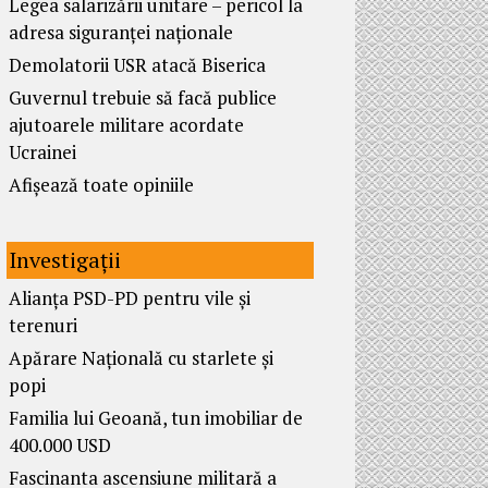
Legea salarizării unitare – pericol la
adresa siguranței naționale
Demolatorii USR atacă Biserica
Guvernul trebuie să facă publice
ajutoarele militare acordate
Ucrainei
Afișează toate opiniile
Investigații
Alianța PSD-PD pentru vile și
terenuri
Apărare Națională cu starlete și
popi
Familia lui Geoană, tun imobiliar de
400.000 USD
Fascinanta ascensiune militară a