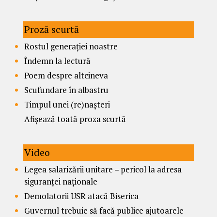
Proză scurtă
Rostul generației noastre
Îndemn la lectură
Poem despre altcineva
Scufundare în albastru
Timpul unei (re)nașteri
Afișează toată proza scurtă
Video
Legea salarizării unitare – pericol la adresa
siguranței naționale
Demolatorii USR atacă Biserica
Guvernul trebuie să facă publice ajutoarele