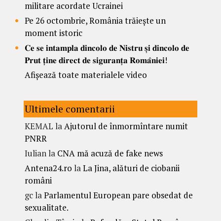
militare acordate Ucrainei
Pe 26 octombrie, România trăiește un
moment istoric
𝐂𝐞 𝐬𝐞 𝐢𝐧𝐭𝐚𝐦𝐩𝐥𝐚 𝐝𝐢𝐧𝐜𝐨𝐥𝐨 𝐝𝐞 𝐍𝐢𝐬𝐭𝐫𝐮 𝐬̦𝐢 𝐝𝐢𝐧𝐜𝐨𝐥𝐨 𝐝𝐞
𝐏𝐫𝐮𝐭 𝐭̦𝐢𝐧𝐞 𝐝𝐢𝐫𝐞𝐜𝐭 𝐝𝐞 𝐬𝐢𝐠𝐮𝐫𝐚𝐧𝐭̦𝐚 𝐑𝐨𝐦𝐚̂𝐧𝐢𝐞𝐢!
Afișează toate materialele video
Ultimele comentarii
KEMAL
la
Ajutorul de înmormîntare numit
PNRR
Iulian
la
CNA mă acuză de fake news
Antena24.ro
la
La Jina, alături de ciobanii
români
gc
la
Parlamentul European pare obsedat de
sexualitate.