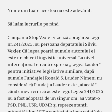
Nimic din toate acestea nu este adevărat.
Să luăm lucrurile pe rând.
Campania Stop Vexler vizează abrogarea Legii
nr. 241/2025, nu persoana deputatului Silviu
Vexler. Că legea poartă numele autorului ei
este un obicei lingvistic universal. La nivel
internațional circulă expresia „Legea Lauder”
pentru inițiative legislative similare, după
numele Fundației Ronald S. Lauder. Nimeni nu
consideră că Fundația Lauder este „atacată”
când cineva critică aceste legi. Legea 241/2025
nu a fost adoptată de un singur om: au votat-o
PSD, PNL, USR, UDMR și reprezentanții
minorităților. ACT a contestat o lege votată de