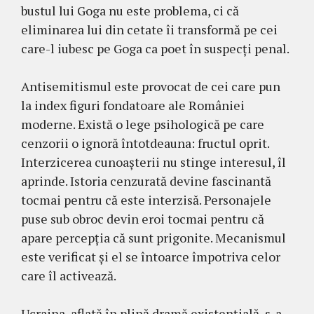
bustul lui Goga nu este problema, ci că
eliminarea lui din cetate îi transformă pe cei
care-l iubesc pe Goga ca poet în suspecți penal.
Antisemitismul este provocat de cei care pun
la index figuri fondatoare ale României
moderne. Există o lege psihologică pe care
cenzorii o ignoră întotdeauna: fructul oprit.
Interzicerea cunoașterii nu stinge interesul, îl
aprinde. Istoria cenzurată devine fascinantă
tocmai pentru că este interzisă. Personajele
puse sub obroc devin eroi tocmai pentru că
apare percepția că sunt prigonite. Mecanismul
este verificat și el se întoarce împotriva celor
care îl activează.
Ucraina, aflată în plină dramă existențială, s-a