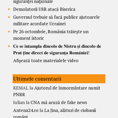
siguranței naționale
Demolatorii USR atacă Biserica
Guvernul trebuie să facă publice ajutoarele
militare acordate Ucrainei
Pe 26 octombrie, România trăiește un
moment istoric
𝐂𝐞 𝐬𝐞 𝐢𝐧𝐭𝐚𝐦𝐩𝐥𝐚 𝐝𝐢𝐧𝐜𝐨𝐥𝐨 𝐝𝐞 𝐍𝐢𝐬𝐭𝐫𝐮 𝐬̦𝐢 𝐝𝐢𝐧𝐜𝐨𝐥𝐨 𝐝𝐞
𝐏𝐫𝐮𝐭 𝐭̦𝐢𝐧𝐞 𝐝𝐢𝐫𝐞𝐜𝐭 𝐝𝐞 𝐬𝐢𝐠𝐮𝐫𝐚𝐧𝐭̦𝐚 𝐑𝐨𝐦𝐚̂𝐧𝐢𝐞𝐢!
Afișează toate materialele video
Ultimele comentarii
KEMAL
la
Ajutorul de înmormîntare numit
PNRR
Iulian
la
CNA mă acuză de fake news
Antena24.ro
la
La Jina, alături de ciobanii
români