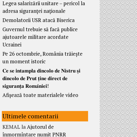
Legea salarizării unitare – pericol la
adresa siguranței naționale
Demolatorii USR atacă Biserica
Guvernul trebuie să facă publice
ajutoarele militare acordate
Ucrainei
Pe 26 octombrie, România trăiește
un moment istoric
𝐂𝐞 𝐬𝐞 𝐢𝐧𝐭𝐚𝐦𝐩𝐥𝐚 𝐝𝐢𝐧𝐜𝐨𝐥𝐨 𝐝𝐞 𝐍𝐢𝐬𝐭𝐫𝐮 𝐬̦𝐢
𝐝𝐢𝐧𝐜𝐨𝐥𝐨 𝐝𝐞 𝐏𝐫𝐮𝐭 𝐭̦𝐢𝐧𝐞 𝐝𝐢𝐫𝐞𝐜𝐭 𝐝𝐞
𝐬𝐢𝐠𝐮𝐫𝐚𝐧𝐭̦𝐚 𝐑𝐨𝐦𝐚̂𝐧𝐢𝐞𝐢!
Afișează toate materialele video
Ultimele comentarii
KEMAL
la
Ajutorul de
înmormîntare numit PNRR