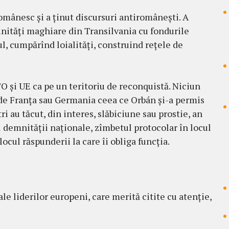
omânesc și a ținut discursuri antiromânești. A
nități maghiare din Transilvania cu fondurile
l, cumpărînd loialități, construind rețele de
O și UE ca pe un teritoriu de reconquistă. Niciun
ă de Franța sau Germania ceea ce Orbán și-a permis
i au tăcut, din interes, slăbiciune sau prostie, an
l demnității naționale, zîmbetul protocolar în locul
ocul răspunderii la care îi obliga funcția.
le liderilor europeni, care merită citite cu atenție,