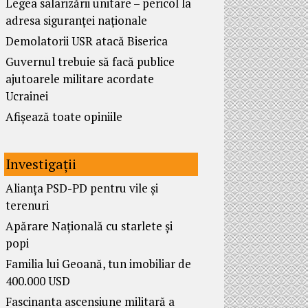
Legea salarizării unitare – pericol la
adresa siguranței naționale
Demolatorii USR atacă Biserica
Guvernul trebuie să facă publice
ajutoarele militare acordate
Ucrainei
Afișează toate opiniile
Investigații
Alianța PSD-PD pentru vile și
terenuri
Apărare Națională cu starlete și
popi
Familia lui Geoană, tun imobiliar de
400.000 USD
Fascinanta ascensiune militară a