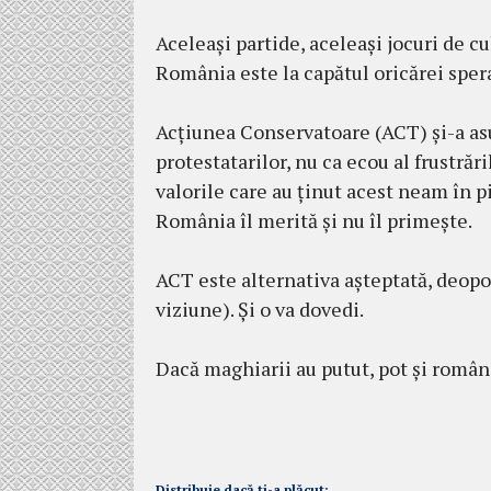
Aceleași partide, aceleași jocuri de cu
România este la capătul oricărei sper
Acțiunea Conservatoare (ACT) și-a asum
protestatarilor, nu ca ecou al frustrăril
valorile care au ținut acest neam în pi
România îl merită și nu îl primește.
ACT este alternativa așteptată, deopot
viziune). Și o va dovedi.
Dacă maghiarii au putut, pot și români
Distribuie dacă ți-a plăcut: