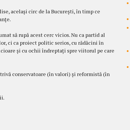
lise, același circ de la București, în timp ce
anțe.
at să rupă acest cerc vicios. Nu ca partid al
or, ci ca proiect politic serios, cu rădăcini în
cioare și cu ochii îndreptați spre viitorul pe care
rivă conservatoare (în valori) și reformistă (în
i.