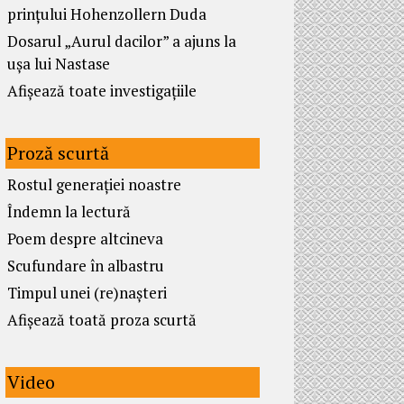
prințului Hohenzollern Duda
Dosarul „Aurul dacilor” a ajuns la
ușa lui Nastase
Afișează toate investigațiile
Proză scurtă
Rostul generației noastre
Îndemn la lectură
Poem despre altcineva
Scufundare în albastru
Timpul unei (re)nașteri
Afișează toată proza scurtă
Video