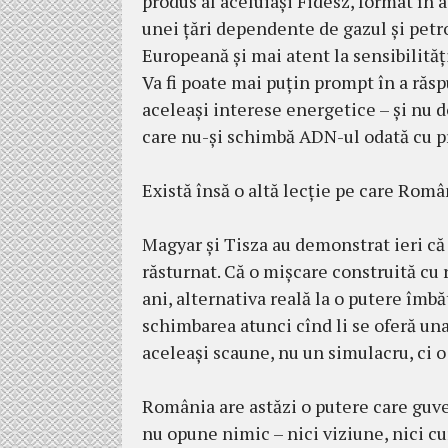
produs al aceluiași Fidesz, format în a
unei țări dependente de gazul și petro
Europeană și mai atent la sensibilități
Va fi poate mai puțin prompt în a răs
aceleași interese energetice – și nu d
care nu-și schimbă ADN-ul odată cu p
Există însă o altă lecție pe care Româ
Magyar și Tisza au demonstrat ieri că 
răsturnat. Că o mișcare construită cu 
ani, alternativa reală la o putere îmbă
schimbarea atunci cînd li se oferă una
aceleași scaune, nu un simulacru, ci o
România are astăzi o putere care guve
nu opune nimic – nici viziune, nici cur