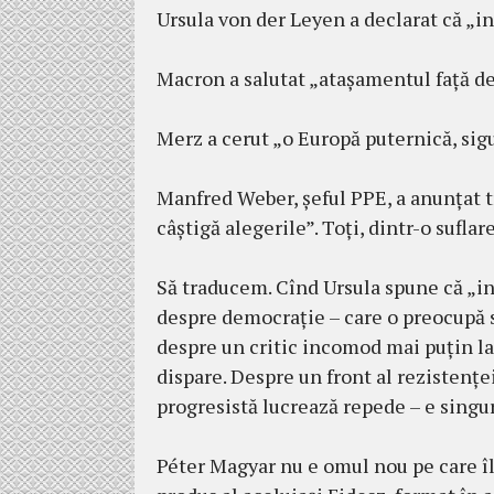
Ursula von der Leyen a declarat că „i
Macron a salutat „atașamentul față de
Merz a cerut „o Europă puternică, sigu
Manfred Weber, șeful PPE, a anunțat t
câștigă alegerile”. Toți, dintr-o suflar
Să traducem. Cînd Ursula spune că „i
despre democrație – care o preocupă s
despre un critic incomod mai puțin la
dispare. Despre un front al rezistențe
progresistă lucrează repede – e singur
Péter Magyar nu e omul nou pe care îl