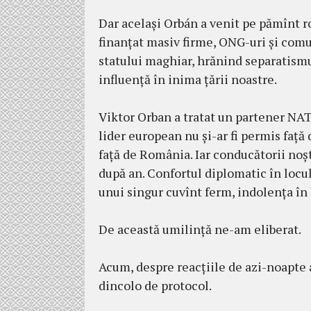
Dar același Orbán a venit pe pămînt r
finanțat masiv firme, ONG-uri și comu
statului maghiar, hrănind separatismu
influență în inima țării noastre.
Viktor Orban a tratat un partener NAT
lider european nu și-ar fi permis faț
față de România. Iar conducătorii noștr
după an. Confortul diplomatic în locu
unui singur cuvînt ferm, indolența în l
De această umilință ne-am eliberat.
Acum, despre reacțiile de azi-noapte a
dincolo de protocol.