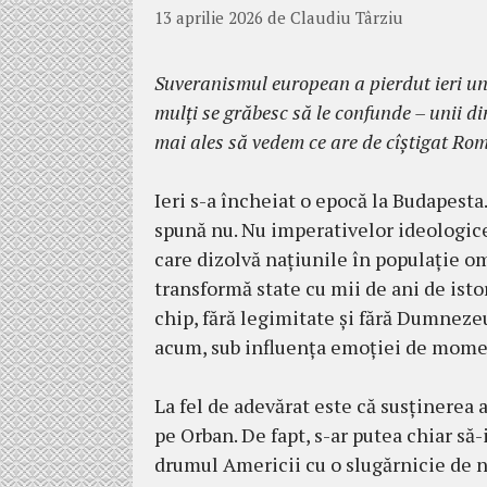
13 aprilie 2026
de
Claudiu Târziu
Suveranismul european a pierdut ieri un
mulți se grăbesc să le confunde – unii din
mai ales să vedem ce are de cîștigat Ro
Ieri s-a încheiat o epocă la Budapesta
spună nu. Nu imperativelor ideologice 
care dizolvă națiunile în populație o
transformă state cu mii de ani de isto
chip, fără legimitate și fără Dumnezeu
acum, sub influența emoției de moment,
La fel de adevărat este că susținerea 
pe Orban. De fapt, s-ar putea chiar să-i
drumul Americii cu o slugărnicie de n