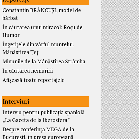
Constantin BRÂNCUȘI, model de
bărbat
În căutarea unui miracol: Roșu de
Humor
Îngerițele din vârful muntelui.
Mănăstirea Țeț
Minunile de la Mânăstirea Strâmba
În căutarea nemuririi
Afișează toate reportajele
Interviuri
Interviu pentru publicația spaniolă
„La Gaceta de la Iberosfera”
Despre conferința MEGA de la
București, în presa europeană