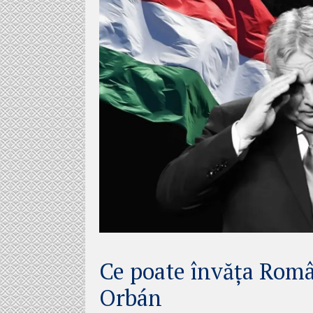
Ce poate învăța Româ
Orbán