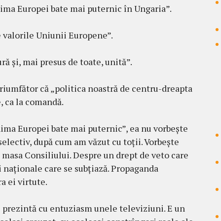
nima Europei bate mai puternic în Ungaria”.
 valorile Uniunii Europene”.
ră și, mai presus de toate, unită”.
riumfător că „politica noastră de centru-dreapta
e, ca la comandă.
nima Europei bate mai puternic”, ea nu vorbește
electiv, după cum am văzut cu toții. Vorbește
 masa Consiliului. Despre un drept de veto care
i naționale care se subțiază. Propaganda
a ei virtute.
 prezintă cu entuziasm unele televiziuni. E un