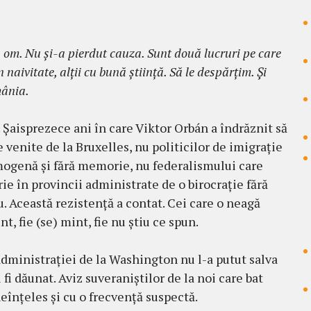
 om. Nu și-a pierdut cauza. Sunt două lucruri pe care
 naivitate, alții cu bună știință. Să le despărțim. Și
mânia.
. Șaisprezece ani în care Viktor Orbán a îndrăznit să
venite de la Bruxelles, nu politicilor de imigrație
mogenă și fără memorie, nu federalismului care
rie în provincii administrate de o birocrație fără
. Această rezistență a contat. Cei care o neagă
 fie (se) mint, fie nu știu ce spun.
administrației de la Washington nu l-a putut salva
 fi dăunat. Aviz suveraniștilor de la noi care bat
eînțeles și cu o frecvență suspectă.