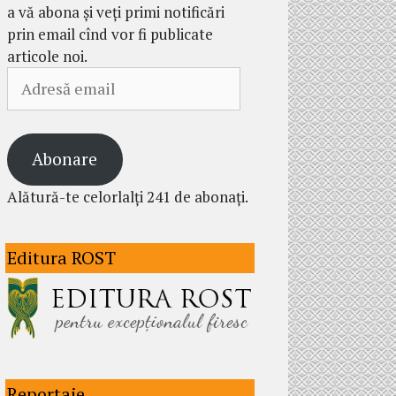
a vă abona și veți primi notificări
prin email cînd vor fi publicate
articole noi.
Adresă
email
Abonare
Alătură-te celorlalți 241 de abonați.
Editura ROST
Reportaje