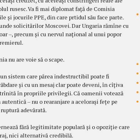
celași creuzet, cu aceleași constrîngeri reale ale
lul rusesc. Va fi mai diplomat față de Comisia
le și jocurile PPE, din care prtidul său face parte.
punde solicitărilor Moscovei. Dar Ungaria rămîne cu
oar –, precum și cu nervul național al unui popor
remierul.
nia nu are voie să o scape.
un sistem care părea indestructibil poate fi
răbdare și cu un mesaj clar poate deveni, în cîțiva
trînită în propriile privilegii. Că oamenii votează
 autentică – nu o rearanjare a acelorași fețe pe
 ruptură adevărată.
rnează fără legitimitate populară și o opoziție care
aj, nici alternativă credibilă.