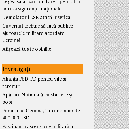
Legea salarizării unitare – pericol la
adresa siguranței naționale
Demolatorii USR atacă Biserica
Guvernul trebuie să facă publice
ajutoarele militare acordate
Ucrainei
Afișează toate opiniile
Investigații
Alianța PSD-PD pentru vile și
terenuri
Apărare Națională cu starlete și
popi
Familia lui Geoană, tun imobiliar de
400.000 USD
Fascinanta ascensiune militară a