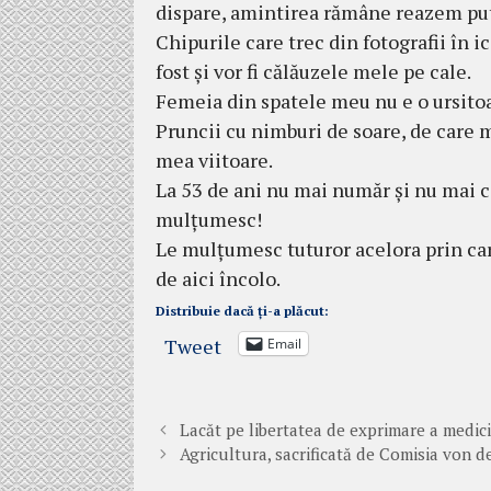
dispare, amintirea rămâne reazem pu
Chipurile care trec din fotografii în 
fost și vor fi călăuzele mele pe cale.
Femeia din spatele meu nu e o ursitoar
Pruncii cu nimburi de soare, de care 
mea viitoare.
La 53 de ani nu mai număr și nu mai c
mulțumesc!
Le mulțumesc tuturor acelora prin care
de aici încolo.
Distribuie dacă ți-a plăcut:
Tweet
Email
Lacăt pe libertatea de exprimare a medici
Agricultura, sacrificată de Comisia von d