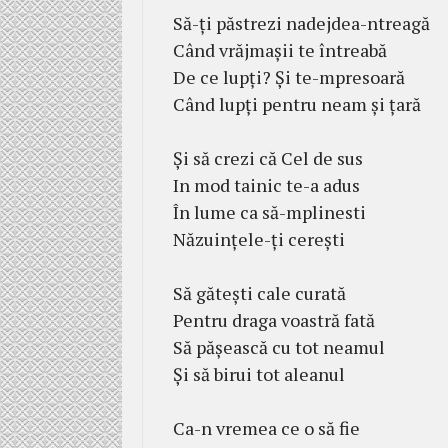
Să-ți păstrezi nadejdea-ntreagă
Când vrăjmașii te întreabă
De ce lupți? Și te-mpresoară
Când lupți pentru neam și țară
Și să crezi că Cel de sus
In mod tainic te-a adus
În lume ca să-mplinesti
Năzuințele-ți cerești
Să gătești cale curată
Pentru draga voastră fată
Să pășească cu tot neamul
Și să birui tot aleanul
Ca-n vremea ce o să fie