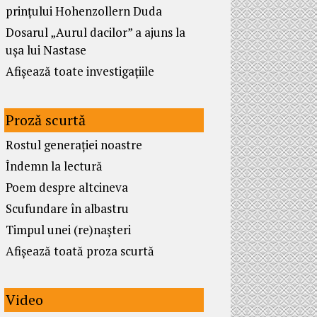
prințului Hohenzollern Duda
Dosarul „Aurul dacilor” a ajuns la
ușa lui Nastase
Afișează toate investigațiile
Proză scurtă
Rostul generației noastre
Îndemn la lectură
Poem despre altcineva
Scufundare în albastru
Timpul unei (re)nașteri
Afișează toată proza scurtă
Video