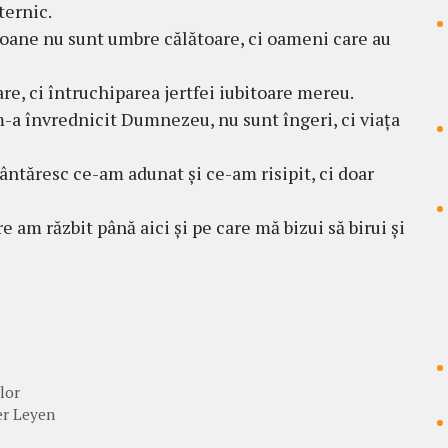
ternic.
icoane nu sunt umbre călătoare, ci oameni care au
e, ci întruchiparea jertfei iubitoare mereu.
m-a învrednicit Dumnezeu, nu sunt îngeri, ci viața
ântăresc ce-am adunat și ce-am risipit, ci doar
 am răzbit până aici și pe care mă bizui să birui și
lor
er Leyen