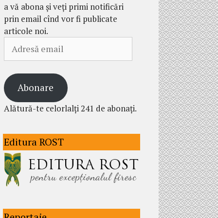
a vă abona și veți primi notificări
prin email cînd vor fi publicate
articole noi.
Adresă
email
Abonare
Alătură-te celorlalți 241 de abonați.
Editura ROST
Reportaje