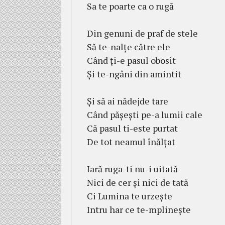
Sa te poarte ca o rugă
Din genuni de praf de stele
Să te-nalțe către ele
Când ți-e pasul obosit
Și te-ngâni din amintit
Și să ai nădejde tare
Când pășești pe-a lumii cale
Că pasul ti-este purtat
De tot neamul înălțat
Iară ruga-ti nu-i uitată
Nici de cer și nici de tată
Ci Lumina te urzește
Intru har ce te-mplinește