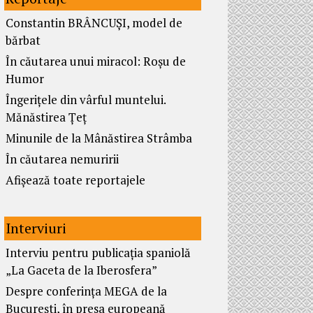
Constantin BRÂNCUȘI, model de
bărbat
În căutarea unui miracol: Roșu de
Humor
Îngerițele din vârful muntelui.
Mănăstirea Țeț
Minunile de la Mânăstirea Strâmba
În căutarea nemuririi
Afișează toate reportajele
Interviuri
Interviu pentru publicația spaniolă
„La Gaceta de la Iberosfera”
Despre conferința MEGA de la
București, în presa europeană