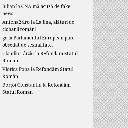
Iulian
la
CNA mă acuză de fake
news
Antena24.ro
la
La Jina, alături de
ciobanii români
gc
la
Parlamentul European pare
obsedat de sexualitate.
Claudiu Târziu
la
Refondăm Statul
Român
Viorica Popa
la
Refondăm Statul
Român
Borțoi Constantin
la
Refondăm
Statul Român