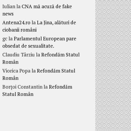
Iulian
la
CNA mă acuză de fake
news
Antena24.ro
la
La Jina, alături de
ciobanii români
gc
la
Parlamentul European pare
obsedat de sexualitate.
Claudiu Târziu
la
Refondăm Statul
Român
Viorica Popa
la
Refondăm Statul
Român
Borțoi Constantin
la
Refondăm
Statul Român