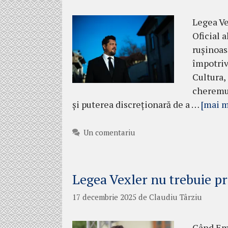
Legea Ve
Oficial 
rușinoasă
împotriva
Cultura,
cheremul
și puterea discreționară de a …
[mai m
Un comentariu
Legea Vexler nu trebuie p
17 decembrie 2025
de
Claudiu Târziu
Când Emi