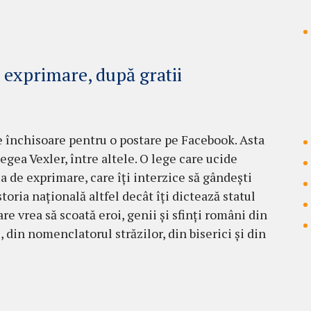
e exprimare, după gratii
e închisoare pentru o postare pe Facebook. Asta
egea Vexler, între altele. O lege care ucide
ea de exprimare, care îți interzice să gândești
toria națională altfel decât îți dictează statul
are vrea să scoată eroi, genii și sfinți români din
 din nomenclatorul străzilor, din biserici și din