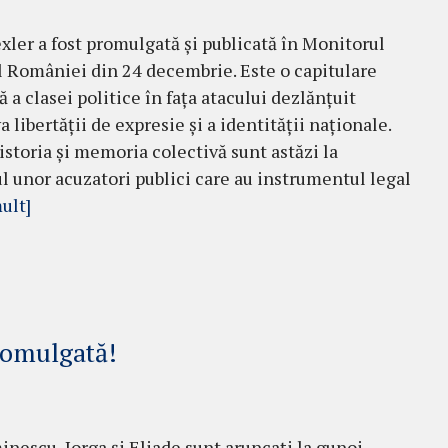
xler a fost promulgată și publicată în Monitorul
al României din 24 decembrie. Este o capitulare
 a clasei politice în fața atacului dezlănțuit
 libertății de expresie și a identității naționale.
 istoria și memoria colectivă sunt astăzi la
 unor acuzatori publici care au instrumentul legal
ult]
romulgată!
nescu, Iorga și Eliade sunt aruncați la gunoi,