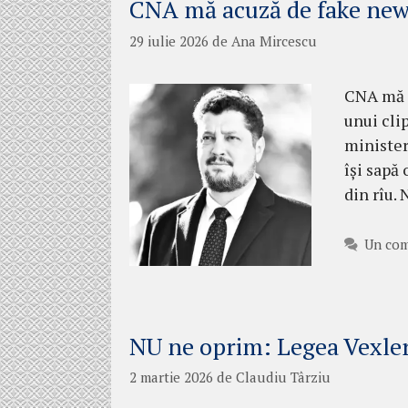
CNA mă acuză de fake ne
29 iulie 2026
de
Ana Mircescu
CNA mă a
unui cli
minister
își sapă 
din rîu.
Un com
NU ne oprim: Legea Vexler
2 martie 2026
de
Claudiu Târziu