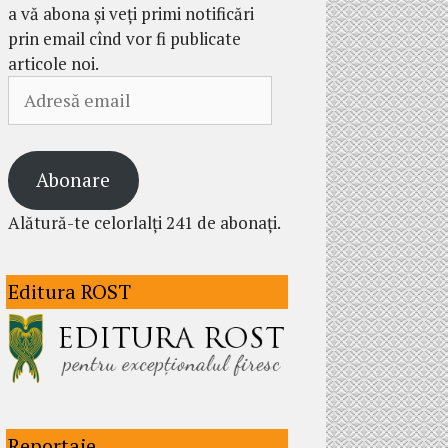
a vă abona și veți primi notificări
prin email cînd vor fi publicate
articole noi.
Adresă
email
Abonare
Alătură-te celorlalți 241 de abonați.
Editura ROST
Reportaje