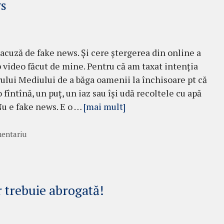
ws
cuză de fake news. Și cere ștergerea din online a
p video făcut de mine. Pentru că am taxat intenția
ului Mediului de a băga oamenii la închisoare pt că
o fîntînă, un puț, un iaz sau își udă recoltele cu apă
 Nu e fake news. E o …
[mai mult]
entariu
 trebuie abrogată!