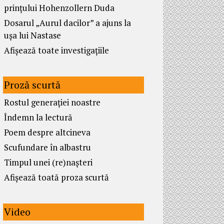
prințului Hohenzollern Duda
Dosarul „Aurul dacilor” a ajuns la
ușa lui Nastase
Afișează toate investigațiile
Proză scurtă
Rostul generației noastre
Îndemn la lectură
Poem despre altcineva
Scufundare în albastru
Timpul unei (re)nașteri
Afișează toată proza scurtă
Video