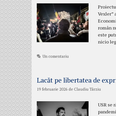
Proiectu
Vexler” 
Economic
român nu
este put
nicio le
Un comentariu
Lacăt pe libertatea de exp
19 februarie 2026
de
Claudiu Târziu
USR se r
pandemia