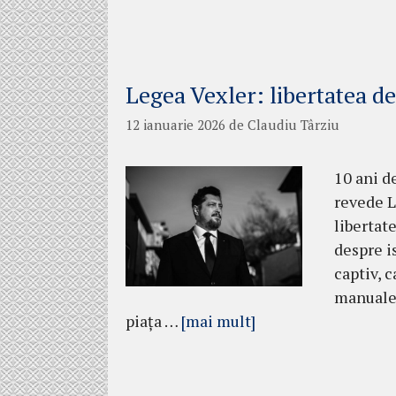
Legea Vexler: libertatea d
12 ianuarie 2026
de
Claudiu Târziu
10 ani d
revede L
libertat
despre is
captiv, c
manuale,
piața …
[mai mult]