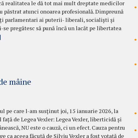
că realitatea le dă tot mai mult dreptate medicilor
au păstrat atunci onoarea profesională. Dimpreună
ți parlamentari ai puterii- liberali, socialiști și
-se pregătesc să pună încă un lacăt pe libertatea
]
 de mâine
ul pe care l-am susținut joi, 15 ianuarie 2026, la
 față de Legea Vexler: Legea Vexler, liberticidă și
nească, NU este o cauză, ci un efect. Cauza pentru
ge ca aceea făcută de Silviu Vexler a fost votată de