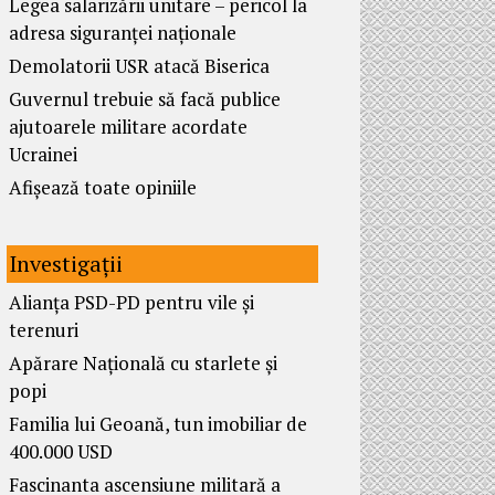
Legea salarizării unitare – pericol la
adresa siguranței naționale
Demolatorii USR atacă Biserica
Guvernul trebuie să facă publice
ajutoarele militare acordate
Ucrainei
Afișează toate opiniile
Investigații
Alianța PSD-PD pentru vile și
terenuri
Apărare Națională cu starlete și
popi
Familia lui Geoană, tun imobiliar de
400.000 USD
Fascinanta ascensiune militară a