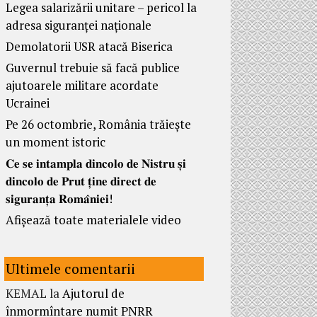
Legea salarizării unitare – pericol la
adresa siguranței naționale
Demolatorii USR atacă Biserica
Guvernul trebuie să facă publice
ajutoarele militare acordate
Ucrainei
Pe 26 octombrie, România trăiește
un moment istoric
𝐂𝐞 𝐬𝐞 𝐢𝐧𝐭𝐚𝐦𝐩𝐥𝐚 𝐝𝐢𝐧𝐜𝐨𝐥𝐨 𝐝𝐞 𝐍𝐢𝐬𝐭𝐫𝐮 𝐬̦𝐢
𝐝𝐢𝐧𝐜𝐨𝐥𝐨 𝐝𝐞 𝐏𝐫𝐮𝐭 𝐭̦𝐢𝐧𝐞 𝐝𝐢𝐫𝐞𝐜𝐭 𝐝𝐞
𝐬𝐢𝐠𝐮𝐫𝐚𝐧𝐭̦𝐚 𝐑𝐨𝐦𝐚̂𝐧𝐢𝐞𝐢!
Afișează toate materialele video
Ultimele comentarii
KEMAL
la
Ajutorul de
înmormîntare numit PNRR