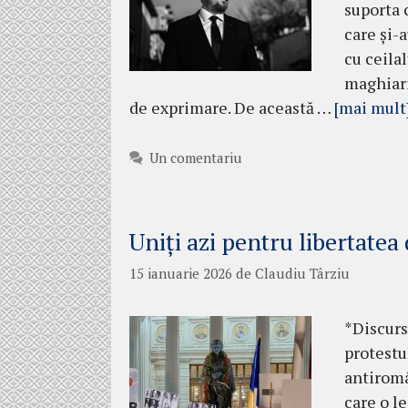
suporta 
care și-
cu ceilal
maghiari
de exprimare. De această …
[mai mult
Un comentariu
Uniți azi pentru libertatea
15 ianuarie 2026
de
Claudiu Târziu
*Discurs
protestul
antiromâ
care o le