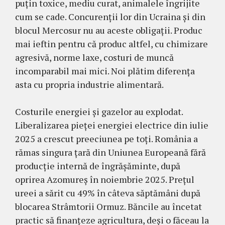
puțin toxice, mediu curat, animalele îngrijite
cum se cade. Concurenții lor din Ucraina și din
blocul Mercosur nu au aceste obligații. Produc
mai ieftin pentru că produc altfel, cu chimizare
agresivă, norme laxe, costuri de muncă
incomparabil mai mici. Noi plătim diferența
asta cu propria industrie alimentară.
Costurile energiei și gazelor au explodat.
Liberalizarea pieței energiei electrice din iulie
2025 a crescut preeciunea pe toți. România a
rămas singura țară din Uniunea Europeană fără
producție internă de îngrășăminte, după
oprirea Azomureș în noiembrie 2025. Prețul
ureei a sărit cu 49% în câteva săptămâni după
blocarea Strâmtorii Ormuz. Băncile au încetat
practic să finanțeze agricultura, deși o făceau la