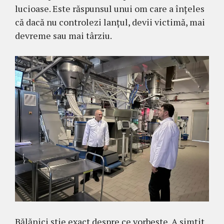
lucioase. Este răspunsul unui om care a înțeles
că dacă nu controlezi lanțul, devii victimă, mai
devreme sau mai târziu.
Bălănici știe exact despre ce vorbește. A simțit