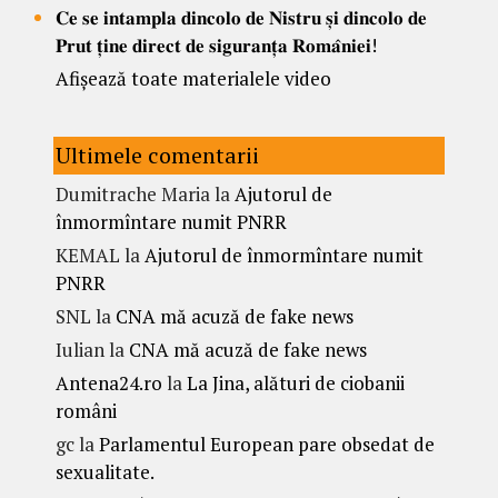
𝐂𝐞 𝐬𝐞 𝐢𝐧𝐭𝐚𝐦𝐩𝐥𝐚 𝐝𝐢𝐧𝐜𝐨𝐥𝐨 𝐝𝐞 𝐍𝐢𝐬𝐭𝐫𝐮 𝐬̦𝐢 𝐝𝐢𝐧𝐜𝐨𝐥𝐨 𝐝𝐞
𝐏𝐫𝐮𝐭 𝐭̦𝐢𝐧𝐞 𝐝𝐢𝐫𝐞𝐜𝐭 𝐝𝐞 𝐬𝐢𝐠𝐮𝐫𝐚𝐧𝐭̦𝐚 𝐑𝐨𝐦𝐚̂𝐧𝐢𝐞𝐢!
Afișează toate materialele video
Ultimele comentarii
Dumitrache Maria
la
Ajutorul de
înmormîntare numit PNRR
KEMAL
la
Ajutorul de înmormîntare numit
PNRR
SNL
la
CNA mă acuză de fake news
Iulian
la
CNA mă acuză de fake news
Antena24.ro
la
La Jina, alături de ciobanii
români
gc
la
Parlamentul European pare obsedat de
sexualitate.