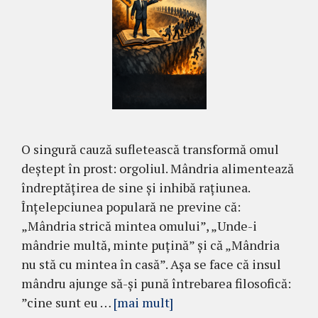
O singură cauză sufletească transformă omul
deștept în prost: orgoliul. Mândria alimentează
îndreptățirea de sine și inhibă rațiunea.
Înțelepciunea populară ne previne că:
„Mândria strică mintea omului”, „Unde-i
mândrie multă, minte puțină” și că „Mândria
nu stă cu mintea în casă”. Așa se face că insul
mândru ajunge să-și pună întrebarea filosofică:
”cine sunt eu …
[mai mult]