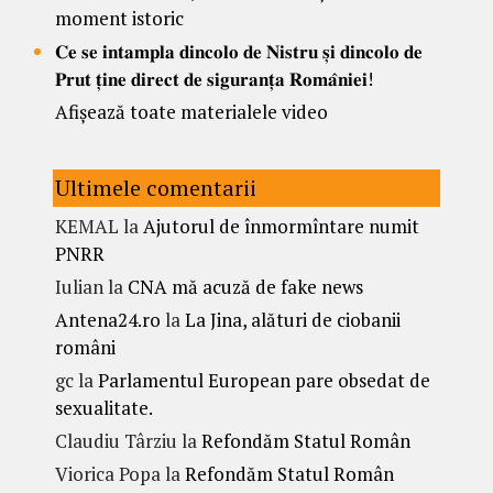
moment istoric
𝐂𝐞 𝐬𝐞 𝐢𝐧𝐭𝐚𝐦𝐩𝐥𝐚 𝐝𝐢𝐧𝐜𝐨𝐥𝐨 𝐝𝐞 𝐍𝐢𝐬𝐭𝐫𝐮 𝐬̦𝐢 𝐝𝐢𝐧𝐜𝐨𝐥𝐨 𝐝𝐞
𝐏𝐫𝐮𝐭 𝐭̦𝐢𝐧𝐞 𝐝𝐢𝐫𝐞𝐜𝐭 𝐝𝐞 𝐬𝐢𝐠𝐮𝐫𝐚𝐧𝐭̦𝐚 𝐑𝐨𝐦𝐚̂𝐧𝐢𝐞𝐢!
Afișează toate materialele video
Ultimele comentarii
KEMAL
la
Ajutorul de înmormîntare numit
PNRR
Iulian
la
CNA mă acuză de fake news
Antena24.ro
la
La Jina, alături de ciobanii
români
gc
la
Parlamentul European pare obsedat de
sexualitate.
Claudiu Târziu
la
Refondăm Statul Român
Viorica Popa
la
Refondăm Statul Român