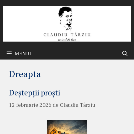
Sari
la
conținut
MENIU
Dreapta
Deștepții proști
12 februarie 2026
de
Claudiu Târziu