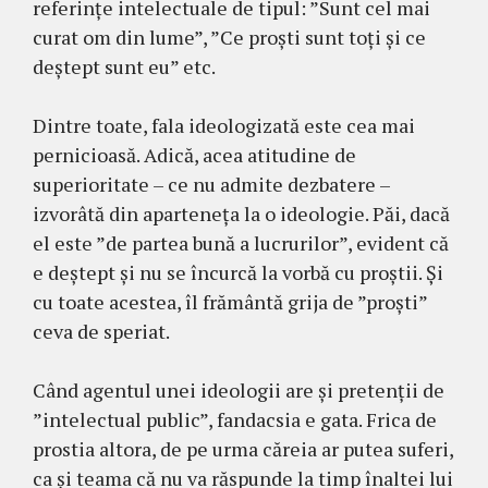
referințe intelectuale de tipul: ”Sunt cel mai
curat om din lume”, ”Ce proști sunt toți și ce
deștept sunt eu” etc.
Dintre toate, fala ideologizată este cea mai
pernicioasă. Adică, acea atitudine de
superioritate – ce nu admite dezbatere –
izvorâtă din aparteneța la o ideologie. Păi, dacă
el este ”de partea bună a lucrurilor”, evident că
e deștept și nu se încurcă la vorbă cu proștii. Și
cu toate acestea, îl frământă grija de ”proști”
ceva de speriat.
Când agentul unei ideologii are și pretenții de
”intelectual public”, fandacsia e gata. Frica de
prostia altora, de pe urma căreia ar putea suferi,
ca și teama că nu va răspunde la timp înaltei lui