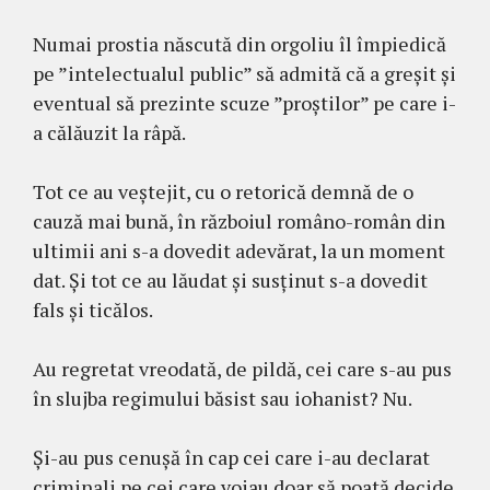
Numai prostia născută din orgoliu îl împiedică
pe ”intelectualul public” să admită că a greșit și
eventual să prezinte scuze ”proștilor” pe care i-
a călăuzit la râpă.
Tot ce au veștejit, cu o retorică demnă de o
cauză mai bună, în războiul româno-român din
ultimii ani s-a dovedit adevărat, la un moment
dat. Și tot ce au lăudat și susținut s-a dovedit
fals și ticălos.
Au regretat vreodată, de pildă, cei care s-au pus
în slujba regimului băsist sau iohanist? Nu.
Și-au pus cenușă în cap cei care i-au declarat
criminali pe cei care voiau doar să poată decide