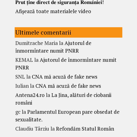
𝐏𝐫𝐮𝐭 𝐭̦𝐢𝐧𝐞 𝐝𝐢𝐫𝐞𝐜𝐭 𝐝𝐞 𝐬𝐢𝐠𝐮𝐫𝐚𝐧𝐭̦𝐚 𝐑𝐨𝐦𝐚̂𝐧𝐢𝐞𝐢!
Afișează toate materialele video
Ultimele comentarii
Dumitrache Maria
la
Ajutorul de
înmormîntare numit PNRR
KEMAL
la
Ajutorul de înmormîntare numit
PNRR
SNL
la
CNA mă acuză de fake news
Iulian
la
CNA mă acuză de fake news
Antena24.ro
la
La Jina, alături de ciobanii
români
gc
la
Parlamentul European pare obsedat de
sexualitate.
Claudiu Târziu
la
Refondăm Statul Român