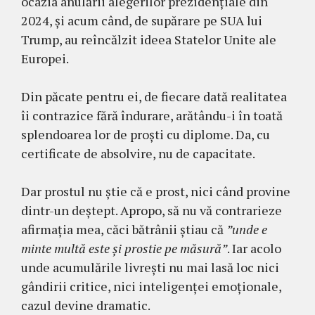
ocazia anulării alegerilor prezidențiale din
2024, și acum când, de supărare pe SUA lui
Trump, au reîncălzit ideea Statelor Unite ale
Europei.
Din păcate pentru ei, de fiecare dată realitatea
îi contrazice fără îndurare, arătându-i în toată
splendoarea lor de proști cu diplome. Da, cu
certificate de absolvire, nu de capacitate.
Dar prostul nu știe că e prost, nici când provine
dintr-un deștept. Apropo, să nu vă contrarieze
afirmația mea, căci bătrânii știau că
”unde e
minte multă este și prostie pe măsură”
. Iar acolo
unde acumulările livrești nu mai lasă loc nici
gândirii critice, nici inteligenței emoționale,
cazul devine dramatic.