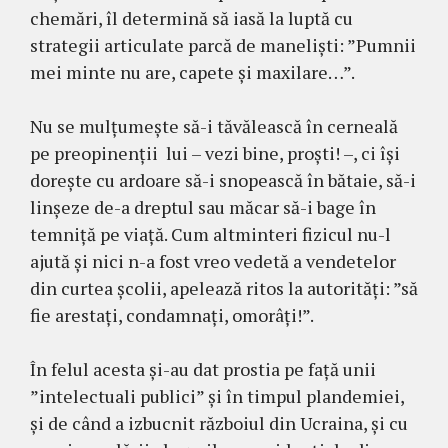
chemări, îl determină să iasă la luptă cu
strategii articulate parcă de maneliști: ”Pumnii
mei minte nu are, capete și maxilare…”.
Nu se mulțumește să-i tăvălească în cerneală
pe preopinenții lui – vezi bine, proști! –, ci își
dorește cu ardoare să-i snopească în bătaie, să-i
linșeze de-a dreptul sau măcar să-i bage în
temniță pe viață. Cum altminteri fizicul nu-l
ajută și nici n-a fost vreo vedetă a vendetelor
din curtea școlii, apelează ritos la autorități: ”să
fie arestați, condamnați, omorâți!”.
În felul acesta și-au dat prostia pe față unii
”intelectuali publici” și în timpul plandemiei,
și de când a izbucnit războiul din Ucraina, și cu