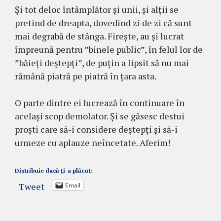
Și tot deloc întâmplător și unii, și alții se
pretind de dreapta, dovedind zi de zi că sunt
mai degrabă de stânga. Firește, au și lucrat
împreună pentru ”binele public”, în felul lor de
”băieți deștepți”, de puțin a lipsit să nu mai
rămână piatră pe piatră în țara asta.
O parte dintre ei lucrează în continuare în
același scop demolator. Și se găsesc destui
proști care să-i considere deștepți și să-i
urmeze cu aplauze neîncetate. Aferim!
Distribuie dacă ți-a plăcut:
Tweet
Email