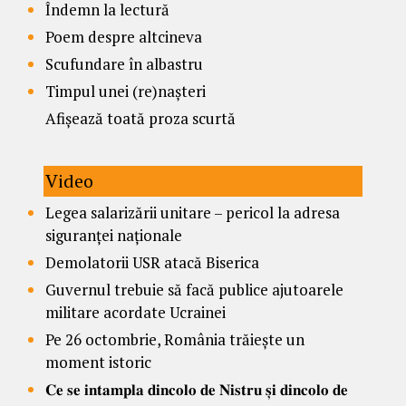
Îndemn la lectură
Poem despre altcineva
Scufundare în albastru
Timpul unei (re)nașteri
Afișează toată proza scurtă
Video
Legea salarizării unitare – pericol la adresa
siguranței naționale
Demolatorii USR atacă Biserica
Guvernul trebuie să facă publice ajutoarele
militare acordate Ucrainei
Pe 26 octombrie, România trăiește un
moment istoric
𝐂𝐞 𝐬𝐞 𝐢𝐧𝐭𝐚𝐦𝐩𝐥𝐚 𝐝𝐢𝐧𝐜𝐨𝐥𝐨 𝐝𝐞 𝐍𝐢𝐬𝐭𝐫𝐮 𝐬̦𝐢 𝐝𝐢𝐧𝐜𝐨𝐥𝐨 𝐝𝐞