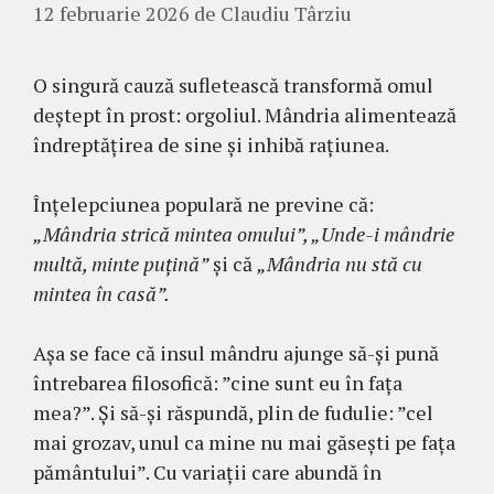
12 februarie 2026
de
Claudiu Târziu
O singură cauză sufletească transformă omul
deștept în prost: orgoliul. Mândria alimentează
îndreptățirea de sine și inhibă rațiunea.
Înțelepciunea populară ne previne că:
„Mândria strică mintea omului”, „Unde-i mândrie
multă, minte puțină”
și că
„Mândria nu stă cu
mintea în casă”.
Așa se face că insul mândru ajunge să-și pună
întrebarea filosofică: ”cine sunt eu în fața
mea?”. Și să-și răspundă, plin de fudulie: ”cel
mai grozav, unul ca mine nu mai găsești pe fața
pământului”. Cu variații care abundă în