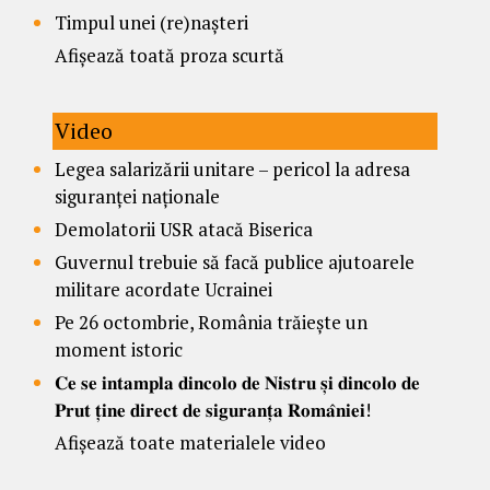
Timpul unei (re)nașteri
Afișează toată proza scurtă
Video
Legea salarizării unitare – pericol la adresa
siguranței naționale
Demolatorii USR atacă Biserica
Guvernul trebuie să facă publice ajutoarele
militare acordate Ucrainei
Pe 26 octombrie, România trăiește un
moment istoric
𝐂𝐞 𝐬𝐞 𝐢𝐧𝐭𝐚𝐦𝐩𝐥𝐚 𝐝𝐢𝐧𝐜𝐨𝐥𝐨 𝐝𝐞 𝐍𝐢𝐬𝐭𝐫𝐮 𝐬̦𝐢 𝐝𝐢𝐧𝐜𝐨𝐥𝐨 𝐝𝐞
𝐏𝐫𝐮𝐭 𝐭̦𝐢𝐧𝐞 𝐝𝐢𝐫𝐞𝐜𝐭 𝐝𝐞 𝐬𝐢𝐠𝐮𝐫𝐚𝐧𝐭̦𝐚 𝐑𝐨𝐦𝐚̂𝐧𝐢𝐞𝐢!
Afișează toate materialele video