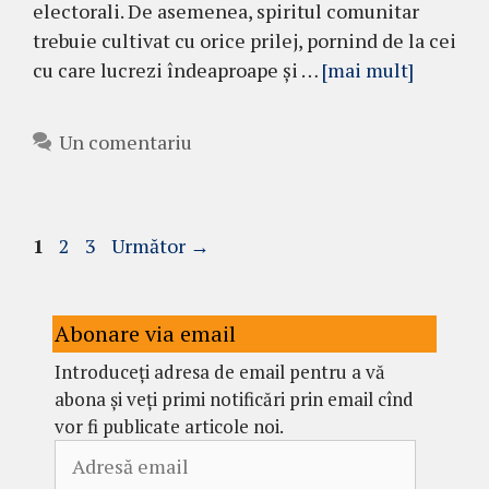
electorali. De asemenea, spiritul comunitar
trebuie cultivat cu orice prilej, pornind de la cei
cu care lucrezi îndeaproape și …
[mai mult]
Un comentariu
Pagina
Pagina
Pagina
1
2
3
Următor
→
Abonare via email
Introduceți adresa de email pentru a vă
abona și veți primi notificări prin email cînd
vor fi publicate articole noi.
Adresă
email