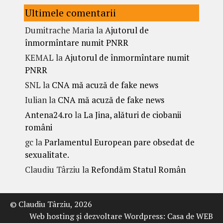
Ultimele comentarii
Dumitrache Maria
la
Ajutorul de
înmormîntare numit PNRR
KEMAL
la
Ajutorul de înmormîntare numit
PNRR
SNL
la
CNA mă acuză de fake news
Iulian
la
CNA mă acuză de fake news
Antena24.ro
la
La Jina, alături de ciobanii
români
gc
la
Parlamentul European pare obsedat de
sexualitate.
Claudiu Târziu
la
Refondăm Statul Român
© Claudiu Târziu, 2026
Web hosting şi dezvoltare Wordpress:
Casa de WEB