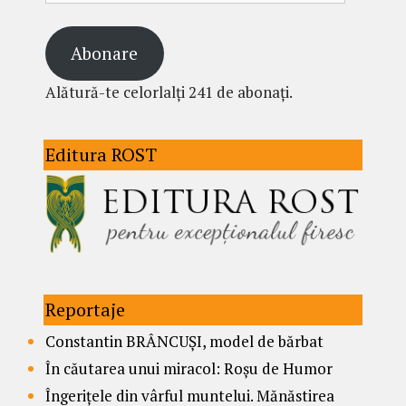
Abonare
Alătură-te celorlalți 241 de abonați.
Editura ROST
Reportaje
Constantin BRÂNCUȘI, model de bărbat
În căutarea unui miracol: Roșu de Humor
Îngerițele din vârful muntelui. Mănăstirea