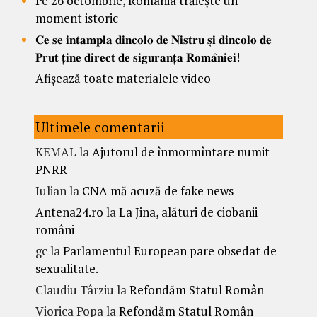
Pe 26 octombrie, România trăiește un
moment istoric
𝐂𝐞 𝐬𝐞 𝐢𝐧𝐭𝐚𝐦𝐩𝐥𝐚 𝐝𝐢𝐧𝐜𝐨𝐥𝐨 𝐝𝐞 𝐍𝐢𝐬𝐭𝐫𝐮 𝐬̦𝐢 𝐝𝐢𝐧𝐜𝐨𝐥𝐨 𝐝𝐞
𝐏𝐫𝐮𝐭 𝐭̦𝐢𝐧𝐞 𝐝𝐢𝐫𝐞𝐜𝐭 𝐝𝐞 𝐬𝐢𝐠𝐮𝐫𝐚𝐧𝐭̦𝐚 𝐑𝐨𝐦𝐚̂𝐧𝐢𝐞𝐢!
Afișează toate materialele video
Ultimele comentarii
KEMAL
la
Ajutorul de înmormîntare numit
PNRR
Iulian
la
CNA mă acuză de fake news
Antena24.ro
la
La Jina, alături de ciobanii
români
gc
la
Parlamentul European pare obsedat de
sexualitate.
Claudiu Târziu
la
Refondăm Statul Român
Viorica Popa
la
Refondăm Statul Român