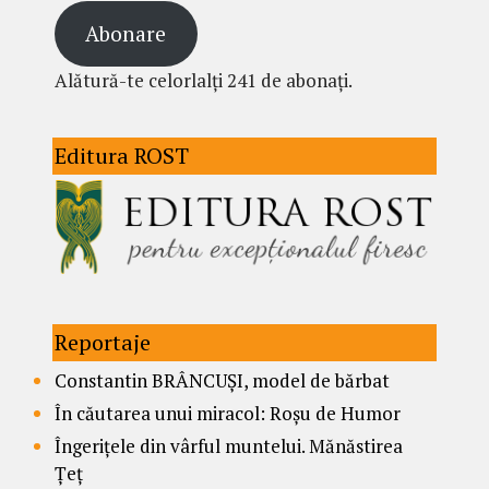
Abonare
Alătură-te celorlalți 241 de abonați.
Editura ROST
Reportaje
Constantin BRÂNCUȘI, model de bărbat
În căutarea unui miracol: Roșu de Humor
Îngerițele din vârful muntelui. Mănăstirea
Țeț