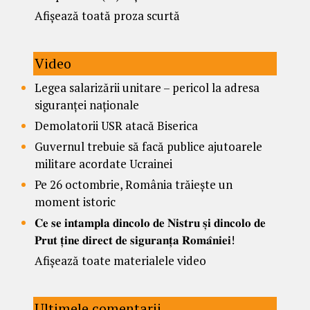
Afișează toată proza scurtă
Video
Legea salarizării unitare – pericol la adresa
siguranței naționale
Demolatorii USR atacă Biserica
Guvernul trebuie să facă publice ajutoarele
militare acordate Ucrainei
Pe 26 octombrie, România trăiește un
moment istoric
𝐂𝐞 𝐬𝐞 𝐢𝐧𝐭𝐚𝐦𝐩𝐥𝐚 𝐝𝐢𝐧𝐜𝐨𝐥𝐨 𝐝𝐞 𝐍𝐢𝐬𝐭𝐫𝐮 𝐬̦𝐢 𝐝𝐢𝐧𝐜𝐨𝐥𝐨 𝐝𝐞
𝐏𝐫𝐮𝐭 𝐭̦𝐢𝐧𝐞 𝐝𝐢𝐫𝐞𝐜𝐭 𝐝𝐞 𝐬𝐢𝐠𝐮𝐫𝐚𝐧𝐭̦𝐚 𝐑𝐨𝐦𝐚̂𝐧𝐢𝐞𝐢!
Afișează toate materialele video
Ultimele comentarii