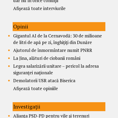
dar nu în orice condiții
Afișează toate interviurile
Opinii
Gigantul AI de la Cernavodă: 30 de milioane
de litri de apă pe zi, înghițiți din Dunăre
Ajutorul de înmormîntare numit PNRR
La Jina, alături de ciobanii români
Legea salarizării unitare – pericol la adresa
siguranței naționale
Demolatorii USR atacă Biserica
Afișează toate opiniile
Investigații
Alianța PSD-PD pentru vile și terenuri