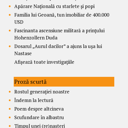
Apărare Națională cu starlete și popi
Familia lui Geoană, tun imobiliar de 400.000
USD
Fascinanta ascensiune militară a prințului
Hohenzollern Duda
Dosarul „Aurul dacilor” a ajuns la ușa lui
Nastase
Afișează toate investigațiile
Proză scurtă
Rostul generației noastre
Îndemn la lectură
Poem despre altcineva
Scufundare în albastru
Timpul unei (re)nașteri