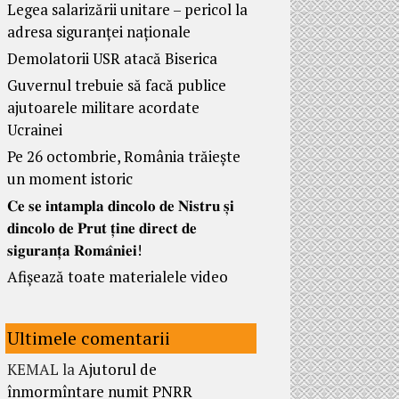
Legea salarizării unitare – pericol la
adresa siguranței naționale
Demolatorii USR atacă Biserica
Guvernul trebuie să facă publice
ajutoarele militare acordate
Ucrainei
Pe 26 octombrie, România trăiește
un moment istoric
𝐂𝐞 𝐬𝐞 𝐢𝐧𝐭𝐚𝐦𝐩𝐥𝐚 𝐝𝐢𝐧𝐜𝐨𝐥𝐨 𝐝𝐞 𝐍𝐢𝐬𝐭𝐫𝐮 𝐬̦𝐢
𝐝𝐢𝐧𝐜𝐨𝐥𝐨 𝐝𝐞 𝐏𝐫𝐮𝐭 𝐭̦𝐢𝐧𝐞 𝐝𝐢𝐫𝐞𝐜𝐭 𝐝𝐞
𝐬𝐢𝐠𝐮𝐫𝐚𝐧𝐭̦𝐚 𝐑𝐨𝐦𝐚̂𝐧𝐢𝐞𝐢!
Afișează toate materialele video
Ultimele comentarii
KEMAL
la
Ajutorul de
înmormîntare numit PNRR