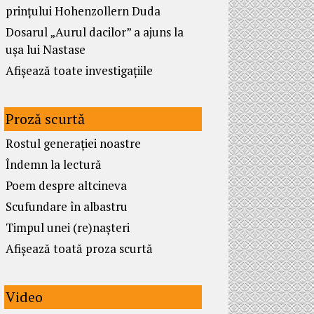
prințului Hohenzollern Duda
Dosarul „Aurul dacilor” a ajuns la
ușa lui Nastase
Afișează toate investigațiile
Proză scurtă
Rostul generației noastre
Îndemn la lectură
Poem despre altcineva
Scufundare în albastru
Timpul unei (re)nașteri
Afișează toată proza scurtă
Video