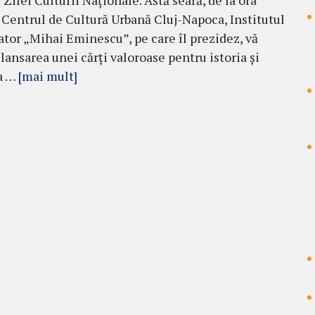
Zilei Culturii Naționale. Astă seară, de la ora
a Centrul de Cultură Urbană Cluj-Napoca, Institutul
tor „Mihai Eminescu”, pe care îl prezidez, vă
 lansarea unei cărți valoroase pentru istoria și
a …
[mai mult]