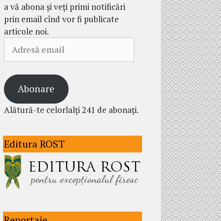
a vă abona și veți primi notificări
prin email cînd vor fi publicate
articole noi.
Adresă
email
Abonare
Alătură-te celorlalți 241 de abonați.
Editura ROST
Reportaje