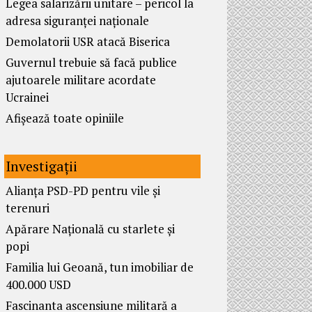
Legea salarizării unitare – pericol la
adresa siguranței naționale
Demolatorii USR atacă Biserica
Guvernul trebuie să facă publice
ajutoarele militare acordate
Ucrainei
Afișează toate opiniile
Investigații
Alianța PSD-PD pentru vile și
terenuri
Apărare Națională cu starlete și
popi
Familia lui Geoană, tun imobiliar de
400.000 USD
Fascinanta ascensiune militară a