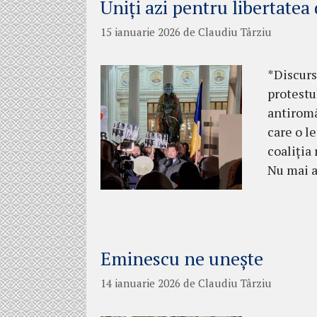
Uniți azi pentru libertatea
15 ianuarie 2026
de
Claudiu Târziu
*Discurs
protestul
antiromâ
care o le
coaliția
Nu mai a
Eminescu ne unește
14 ianuarie 2026
de
Claudiu Târziu