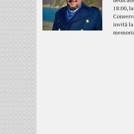
dedicate 
18:00, l
Conserva
invită la
memori