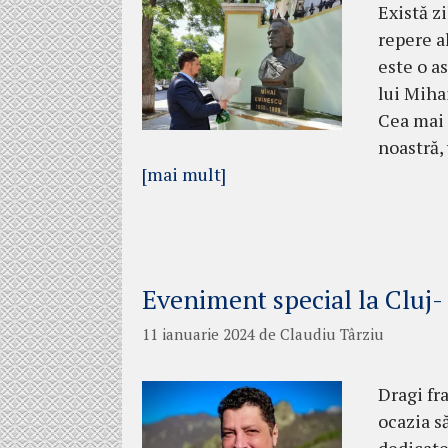
Există z
repere al
este o a
lui Miha
Cea mai 
noastră,
[mai mult]
Eveniment special la Cluj
11 ianuarie 2024
de
Claudiu Târziu
Dragi fr
ocazia s