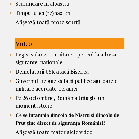
Scufundare în albastru
Timpul unei (re)nașteri
Afișează toată proza scurtă
Video
Legea salarizării unitare – pericol la adresa
siguranței naționale
Demolatorii USR atacă Biserica
Guvernul trebuie să facă publice ajutoarele
militare acordate Ucrainei
Pe 26 octombrie, România trăiește un
moment istoric
𝐂𝐞 𝐬𝐞 𝐢𝐧𝐭𝐚𝐦𝐩𝐥𝐚 𝐝𝐢𝐧𝐜𝐨𝐥𝐨 𝐝𝐞 𝐍𝐢𝐬𝐭𝐫𝐮 𝐬̦𝐢 𝐝𝐢𝐧𝐜𝐨𝐥𝐨 𝐝𝐞
𝐏𝐫𝐮𝐭 𝐭̦𝐢𝐧𝐞 𝐝𝐢𝐫𝐞𝐜𝐭 𝐝𝐞 𝐬𝐢𝐠𝐮𝐫𝐚𝐧𝐭̦𝐚 𝐑𝐨𝐦𝐚̂𝐧𝐢𝐞𝐢!
Afișează toate materialele video