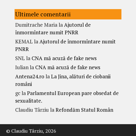
Ultimele comentarii
Dumitrache Maria
la
Ajutorul de
înmormîntare numit PNRR
KEMAL
la
Ajutorul de înmormîntare numit
PNRR
SNL
la
CNA mă acuză de fake news
Iulian
la
CNA mă acuză de fake news
Antena24.ro
la
La Jina, alături de ciobanii
români
gc
la
Parlamentul European pare obsedat de
sexualitate.
Claudiu Târziu
la
Refondăm Statul Român
© Claudiu Târziu, 2026