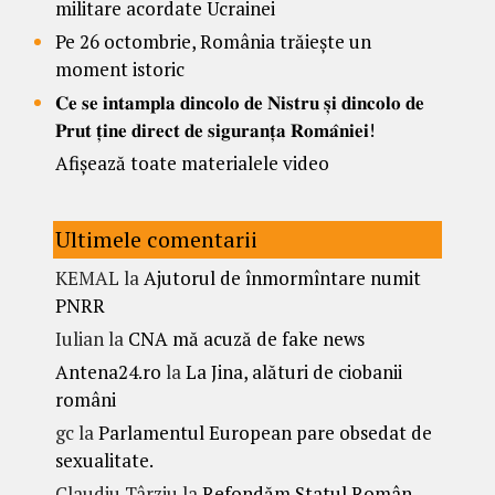
militare acordate Ucrainei
Pe 26 octombrie, România trăiește un
moment istoric
𝐂𝐞 𝐬𝐞 𝐢𝐧𝐭𝐚𝐦𝐩𝐥𝐚 𝐝𝐢𝐧𝐜𝐨𝐥𝐨 𝐝𝐞 𝐍𝐢𝐬𝐭𝐫𝐮 𝐬̦𝐢 𝐝𝐢𝐧𝐜𝐨𝐥𝐨 𝐝𝐞
𝐏𝐫𝐮𝐭 𝐭̦𝐢𝐧𝐞 𝐝𝐢𝐫𝐞𝐜𝐭 𝐝𝐞 𝐬𝐢𝐠𝐮𝐫𝐚𝐧𝐭̦𝐚 𝐑𝐨𝐦𝐚̂𝐧𝐢𝐞𝐢!
Afișează toate materialele video
Ultimele comentarii
KEMAL
la
Ajutorul de înmormîntare numit
PNRR
Iulian
la
CNA mă acuză de fake news
Antena24.ro
la
La Jina, alături de ciobanii
români
gc
la
Parlamentul European pare obsedat de
sexualitate.
Claudiu Târziu
la
Refondăm Statul Român