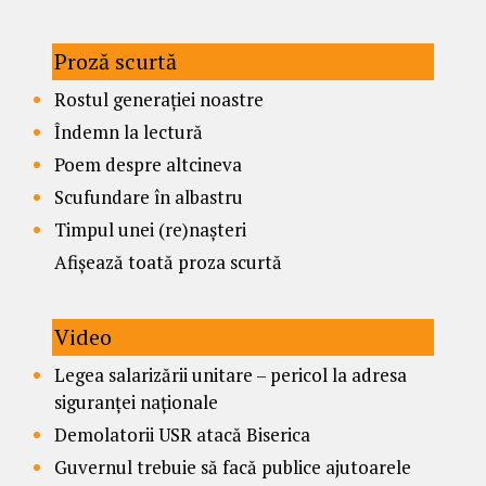
Proză scurtă
Rostul generației noastre
Îndemn la lectură
Poem despre altcineva
Scufundare în albastru
Timpul unei (re)nașteri
Afișează toată proza scurtă
Video
Legea salarizării unitare – pericol la adresa
siguranței naționale
Demolatorii USR atacă Biserica
Guvernul trebuie să facă publice ajutoarele