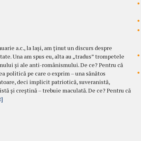
uarie a.c., la Iași, am ținut un discurs despre
tate. Una am spus eu, alta au „tradus” trompetele
mului și ale anti-românismului. De ce? Pentru că
ea politică pe care o exprim – una sănătos
toare, deci implicit patriotică, suveranistă,
istă și creștină – trebuie maculată. De ce? Pentru că
t]