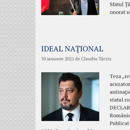
Sfatul Ț
onorat n
IDEAL NAȚIONAL
30 ianuarie 2025
de
Claudiu Târziu
Teza „re
acuzator
antinați
statul r
DECLARA
României
Publica