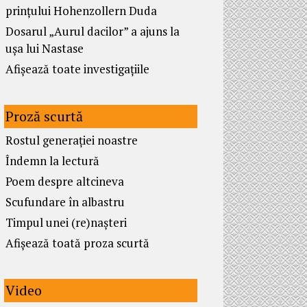
prințului Hohenzollern Duda
Dosarul „Aurul dacilor” a ajuns la
ușa lui Nastase
Afișează toate investigațiile
Proză scurtă
Rostul generației noastre
Îndemn la lectură
Poem despre altcineva
Scufundare în albastru
Timpul unei (re)nașteri
Afișează toată proza scurtă
Video