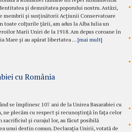
dentitatea și demnitatea poporului nostru. Astăzi,
de membrii și susținătorii Acțiunii Conservatoare
n toate colțurile țării, am adus la Alba Iulia un
roilor Marii Uniri de la 1918. Am depus coroane în
ia Mare și au apărat libertatea …
[mai mult]
abiei cu România
când se împlinesc 107 ani de la Unirea Basarabiei cu
 ne plecăm cu respect și recunoștință în fața celor
n sacrificiul și curajul lor, au făcut posibilă
ea unui destin comun. Declarația Unirii, votată de