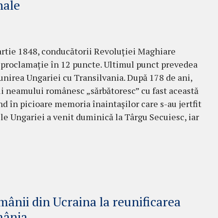
nale
rtie 1848, conducătorii Revoluției Maghiare
 proclamație în 12 puncte. Ultimul punct prevedea
 unirea Ungariei cu Transilvania. După 178 de ani,
ii neamului românesc „sărbătoresc” cu fast această
ând în picioare memoria înaintașilor care s-au jertfit
le Ungariei a venit duminică la Târgu Secuiesc, iar
mânii din Ucraina la reunificarea
mânia