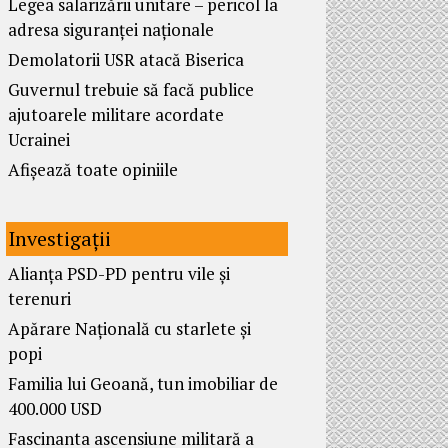
Legea salarizării unitare – pericol la
adresa siguranței naționale
Demolatorii USR atacă Biserica
Guvernul trebuie să facă publice
ajutoarele militare acordate
Ucrainei
Afișează toate opiniile
Investigații
Alianța PSD-PD pentru vile și
terenuri
Apărare Națională cu starlete și
popi
Familia lui Geoană, tun imobiliar de
400.000 USD
Fascinanta ascensiune militară a