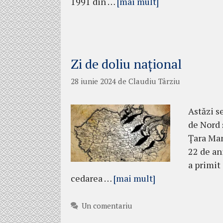
1991 din …
[mai mult]
Zi de doliu național
28 iunie 2024
de
Claudiu Târziu
Astăzi s
de Nord 
Țara Mam
22 de an
a primit
cedarea …
[mai mult]
Un comentariu