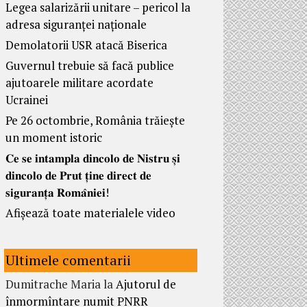
Legea salarizării unitare – pericol la
adresa siguranței naționale
Demolatorii USR atacă Biserica
Guvernul trebuie să facă publice
ajutoarele militare acordate
Ucrainei
Pe 26 octombrie, România trăiește
un moment istoric
𝐂𝐞 𝐬𝐞 𝐢𝐧𝐭𝐚𝐦𝐩𝐥𝐚 𝐝𝐢𝐧𝐜𝐨𝐥𝐨 𝐝𝐞 𝐍𝐢𝐬𝐭𝐫𝐮 𝐬̦𝐢
𝐝𝐢𝐧𝐜𝐨𝐥𝐨 𝐝𝐞 𝐏𝐫𝐮𝐭 𝐭̦𝐢𝐧𝐞 𝐝𝐢𝐫𝐞𝐜𝐭 𝐝𝐞
𝐬𝐢𝐠𝐮𝐫𝐚𝐧𝐭̦𝐚 𝐑𝐨𝐦𝐚̂𝐧𝐢𝐞𝐢!
Afișează toate materialele video
Ultimele comentarii
Dumitrache Maria
la
Ajutorul de
înmormîntare numit PNRR