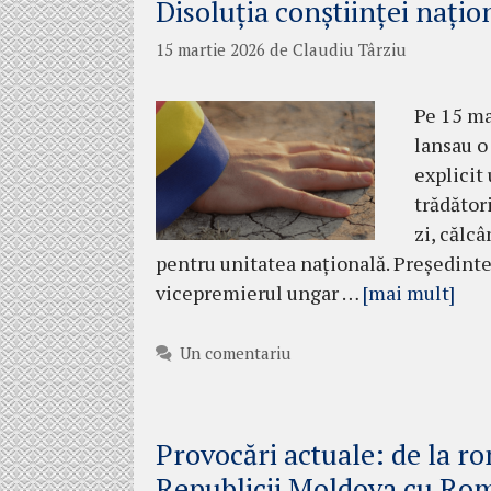
Disoluția conștiinței națio
15 martie 2026
de
Claudiu Târziu
Pe 15 ma
lansau o
explicit
trădător
zi, călc
pentru unitatea națională. Președinte
vicepremierul ungar …
[mai mult]
Un comentariu
Provocări actuale: de la ro
Republicii Moldova cu Ro