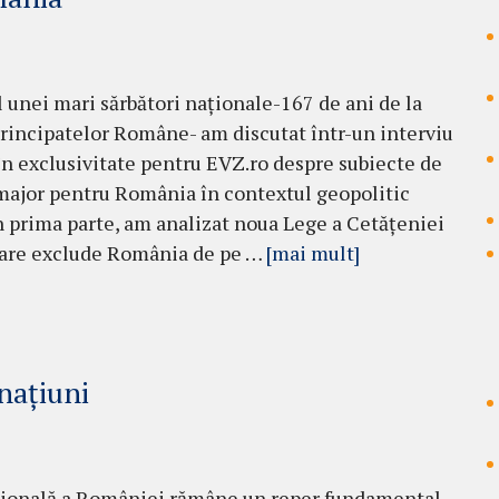
l unei mari sărbători naționale-167 de ani de la
rincipatelor Române- am discutat într-un interviu
în exclusivitate pentru EVZ.ro despre subiecte de
major pentru România în contextul geopolitic
În prima parte, am analizat noua Lege a Cetățeniei
i care exclude România de pe …
[mai mult]
națiuni
țională a României rămâne un reper fundamental