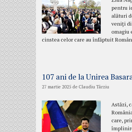
pentru i
alături 
veniți di
omagiu e
cinstea celor care au înfăptuit Român
107 ani de la Unirea Basar
27 martie 2025
de
Claudiu Târziu
Astăzi, 
România,
care, pri
împlinir