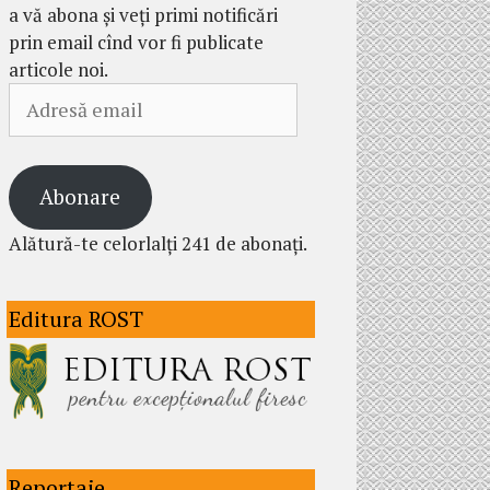
a vă abona și veți primi notificări
prin email cînd vor fi publicate
articole noi.
Adresă
email
Abonare
Alătură-te celorlalți 241 de abonați.
Editura ROST
Reportaje