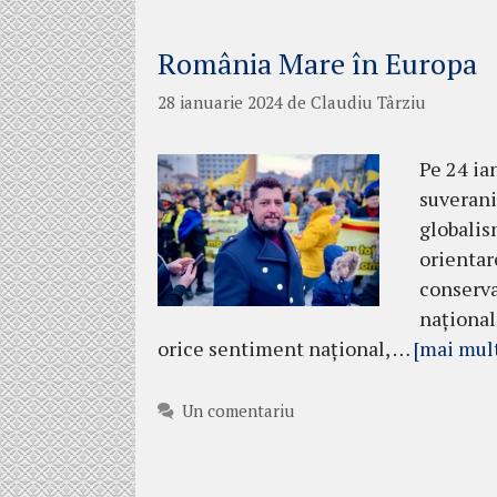
România Mare în Europa
28 ianuarie 2024
de
Claudiu Târziu
Pe 24 ian
suverani
globalis
orientar
conserva
național
orice sentiment național, …
[mai mul
Un comentariu