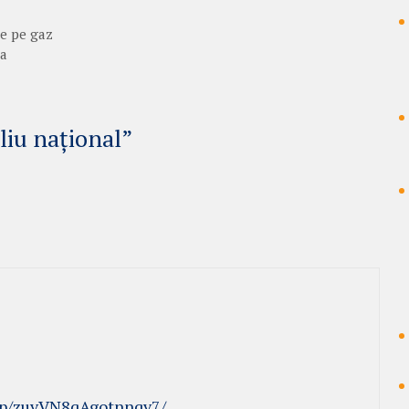
le pe gaz
pa
liu național”
/p/zuvVN8qAgotnnqv7/