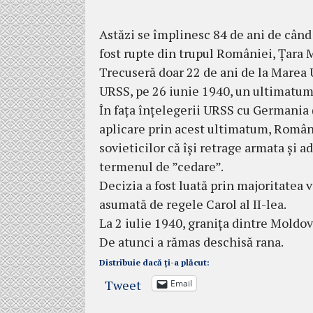
Astăzi se împlinesc 84 de ani de când
fost rupte din trupul României, Țara 
Trecuseră doar 22 de ani de la Marea 
URSS, pe 26 iunie 1940, un ultimatum 
În fața înțelegerii URSS cu Germania 
aplicare prin acest ultimatum, Români
sovieticilor că își retrage armata și a
termenul de ”cedare”.
Decizia a fost luată prin majoritatea 
asumată de regele Carol al II-lea.
La 2 iulie 1940, granița dintre Moldova
De atunci a rămas deschisă rana.
Distribuie dacă ți-a plăcut:
Tweet
Email