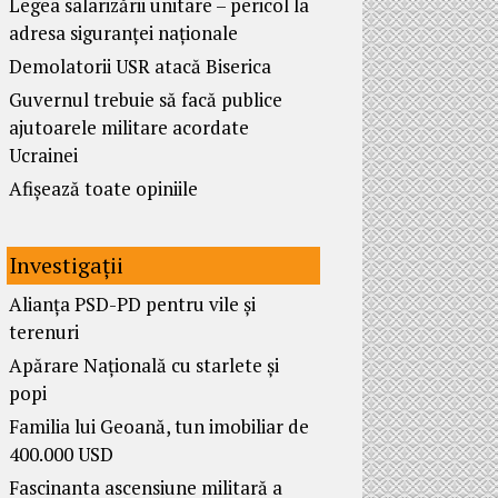
Legea salarizării unitare – pericol la
adresa siguranței naționale
Demolatorii USR atacă Biserica
Guvernul trebuie să facă publice
ajutoarele militare acordate
Ucrainei
Afișează toate opiniile
Investigații
Alianța PSD-PD pentru vile și
terenuri
Apărare Națională cu starlete și
popi
Familia lui Geoană, tun imobiliar de
400.000 USD
Fascinanta ascensiune militară a