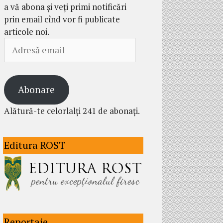
a vă abona și veți primi notificări
prin email cînd vor fi publicate
articole noi.
Adresă
email
Abonare
Alătură-te celorlalți 241 de abonați.
Editura ROST
Reportaje