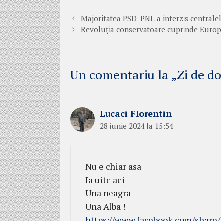
Majoritatea PSD-PNL a interzis centrale
Revoluția conservatoare cuprinde Euro
Un comentariu la „Zi de do
Lucaci Florentin
28 iunie 2024 la 15:54
Nu e chiar asa
Ia uite aci
Una neagra
Una Alba !
https://www.facebook.com/share