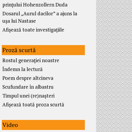
prințului Hohenzollern Duda
Dosarul „Aurul dacilor” a ajuns la
ușa lui Nastase
Afișează toate investigațiile
Proză scurtă
Rostul generației noastre
Îndemn la lectură
Poem despre altcineva
Scufundare în albastru
Timpul unei (re)nașteri
Afișează toată proza scurtă
Video