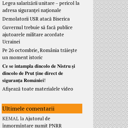
Legea salarizării unitare – pericol la
adresa siguranței naționale
Demolatorii USR atacă Biserica
Guvernul trebuie să facă publice
ajutoarele militare acordate
Ucrainei
Pe 26 octombrie, România trăiește
un moment istoric
𝐂𝐞 𝐬𝐞 𝐢𝐧𝐭𝐚𝐦𝐩𝐥𝐚 𝐝𝐢𝐧𝐜𝐨𝐥𝐨 𝐝𝐞 𝐍𝐢𝐬𝐭𝐫𝐮 𝐬̦𝐢
𝐝𝐢𝐧𝐜𝐨𝐥𝐨 𝐝𝐞 𝐏𝐫𝐮𝐭 𝐭̦𝐢𝐧𝐞 𝐝𝐢𝐫𝐞𝐜𝐭 𝐝𝐞
𝐬𝐢𝐠𝐮𝐫𝐚𝐧𝐭̦𝐚 𝐑𝐨𝐦𝐚̂𝐧𝐢𝐞𝐢!
Afișează toate materialele video
Ultimele comentarii
KEMAL
la
Ajutorul de
înmormîntare numit PNRR