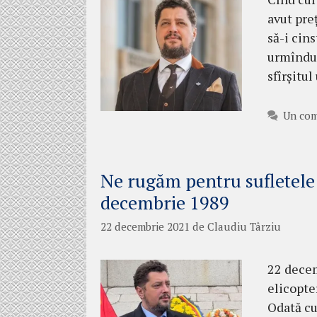
avut pre
să-i cins
urmîndu-
sfîrșitul
Un com
Ne rugăm pentru sufletele 
decembrie 1989
22 decembrie 2021
de
Claudiu Târziu
22 decem
elicopte
Odată cu