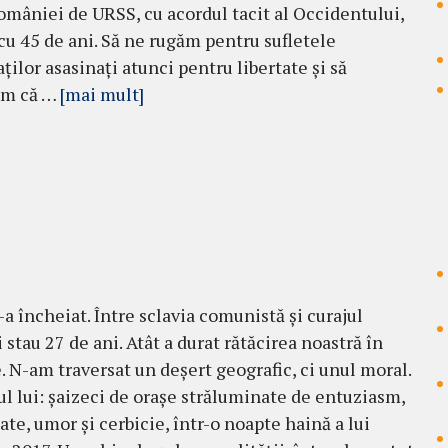
mâniei de URSS, cu acordul tacit al Occidentului,
cu 45 de ani. Să ne rugăm pentru sufletele
ților asasinați atunci pentru libertate și să
im că …
[mai mult]
-a încheiat. Între sclavia comunistă și curajul
i stau 27 de ani. Atât a durat rătăcirea noastră în
e. N-am traversat un deșert geografic, ci unul moral.
ul lui: șaizeci de orașe străluminate de entuziasm,
ate, umor și cerbicie, într-o noapte haină a lui