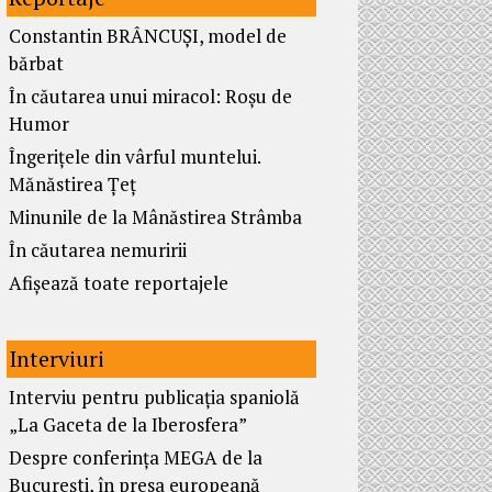
Constantin BRÂNCUȘI, model de
bărbat
În căutarea unui miracol: Roșu de
Humor
Îngerițele din vârful muntelui.
Mănăstirea Țeț
Minunile de la Mânăstirea Strâmba
În căutarea nemuririi
Afișează toate reportajele
Interviuri
Interviu pentru publicația spaniolă
„La Gaceta de la Iberosfera”
Despre conferința MEGA de la
București, în presa europeană