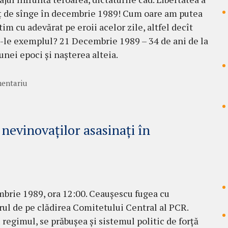
ț de sînge în decembrie 1989! Cum oare am putea
tim cu adevărat pe eroii acelor zile, altfel decît
le exemplul? 21 Decembrie 1989 – 34 de ani de la
 unei epoci și nașterea alteia.
entariu
nevinovaților asasinați în
brie 1989, ora 12:00. Ceaușescu fugea cu
rul de pe clădirea Comitetului Central al PCR.
 regimul, se prăbușea și sistemul politic de forță