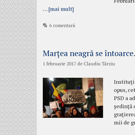
Februari
…
[mai mult]
6 comentarii
Marțea neagră se întoarce.
1 februarie 2017
de
Claudiu Târziu
Instituți
opus, cet
PSD a ad
ședință 
grațiere
mii de g