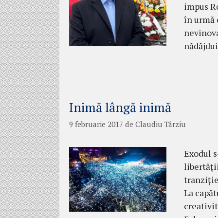
impus Ro
în urmă 
nevinova
nădăjdu
Inimă lângă inimă
9 februarie 2017
de
Claudiu Târziu
Exodul s
libertăți
tranziți
La capăt
creativit