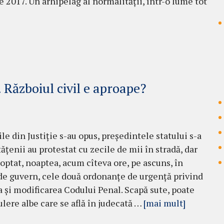
e 2017. Un arhipelag al normalității, într-o lume tot
 Războiul civil e aproape?
ile din Justiție s-au opus, președintele statului s-a
ățenii au protestat cu zecile de mii în stradă, dar
optat, noaptea, acum cîteva ore, pe ascuns, în
de guvern, cele două ordonanțe de urgență privind
a și modificarea Codului Penal. Scapă sute, poate
ulere albe care se află în judecată …
[mai mult]