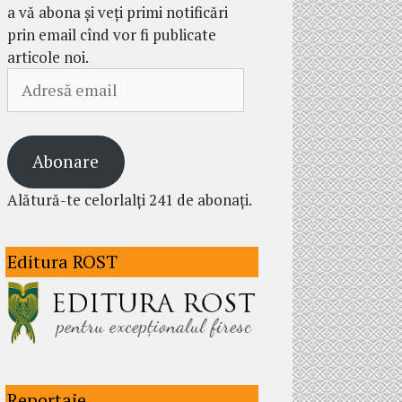
a vă abona și veți primi notificări
prin email cînd vor fi publicate
articole noi.
Adresă
email
Abonare
Alătură-te celorlalți 241 de abonați.
Editura ROST
Reportaje