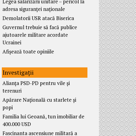
Legea salarizării unitare – pericol la
adresa siguranței naționale
Demolatorii USR atacă Biserica
Guvernul trebuie să facă publice
ajutoarele militare acordate
Ucrainei
Afișează toate opiniile
Investigații
Alianța PSD-PD pentru vile și
terenuri
Apărare Națională cu starlete și
popi
Familia lui Geoană, tun imobiliar de
400.000 USD
Fascinanta ascensiune militară a