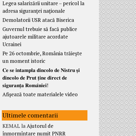
Legea salarizării unitare – pericol la
adresa siguranței naționale
Demolatorii USR atacă Biserica
Guvernul trebuie să facă publice
ajutoarele militare acordate
Ucrainei
Pe 26 octombrie, România trăiește
un moment istoric
𝐂𝐞 𝐬𝐞 𝐢𝐧𝐭𝐚𝐦𝐩𝐥𝐚 𝐝𝐢𝐧𝐜𝐨𝐥𝐨 𝐝𝐞 𝐍𝐢𝐬𝐭𝐫𝐮 𝐬̦𝐢
𝐝𝐢𝐧𝐜𝐨𝐥𝐨 𝐝𝐞 𝐏𝐫𝐮𝐭 𝐭̦𝐢𝐧𝐞 𝐝𝐢𝐫𝐞𝐜𝐭 𝐝𝐞
𝐬𝐢𝐠𝐮𝐫𝐚𝐧𝐭̦𝐚 𝐑𝐨𝐦𝐚̂𝐧𝐢𝐞𝐢!
Afișează toate materialele video
Ultimele comentarii
KEMAL
la
Ajutorul de
înmormîntare numit PNRR