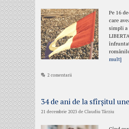
Pe 16 de
care ave
simpli a 
LIBERTAT
înfruntat
românilo
mult]
2 comentarii
34 de ani de la sfîrșitul une
21 decembrie 2023
de
Claudiu Târziu
Cînd cura