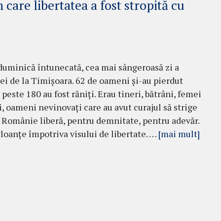
care libertatea a fost stropită cu
 duminică întunecată, cea mai sângeroasă zi a
ei de la Timișoara. 62 de oameni și-au pierdut
r peste 180 au fost răniți. Erau tineri, bătrâni, femei
ți, oameni nevinovați care au avut curajul să strige
 Românie liberă, pentru demnitate, pentru adevăr.
gloanțe împotriva visului de libertate. …
[mai mult]