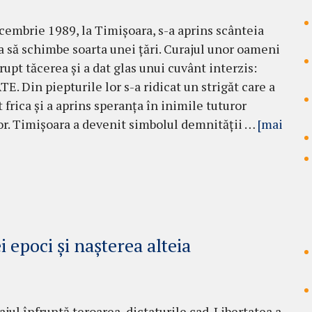
cembrie 1989, la Timișoara, s-a aprins scânteia
a să schimbe soarta unei țări. Curajul unor oameni
rupt tăcerea și a dat glas unui cuvânt interzis:
E. Din piepturile lor s-a ridicat un strigăt care a
 frica și a aprins speranța în inimile tuturor
r. Timișoara a devenit simbolul demnității …
[mai
i epoci și nașterea alteia
jul înfruntă teroarea, dictaturile cad. Libertatea a