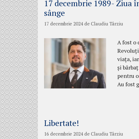
17 decembrie 1989- Ziua în 
sânge
17 decembrie 2024
de
Claudiu Târziu
A fost o
Revoluți
viața, ia
și bărba
pentru o
Au fost 
Libertate!
16 decembrie 2024
de
Claudiu Târziu