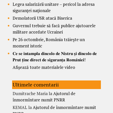
Legea salarizării unitare – pericol la adresa
siguranței naționale
Demolatorii USR atacă Biserica
Guvernul trebuie să facă publice ajutoarele
militare acordate Ucrainei
Pe 26 octombrie, România trăiește un
moment istoric
𝐂𝐞 𝐬𝐞 𝐢𝐧𝐭𝐚𝐦𝐩𝐥𝐚 𝐝𝐢𝐧𝐜𝐨𝐥𝐨 𝐝𝐞 𝐍𝐢𝐬𝐭𝐫𝐮 𝐬̦𝐢 𝐝𝐢𝐧𝐜𝐨𝐥𝐨 𝐝𝐞
𝐏𝐫𝐮𝐭 𝐭̦𝐢𝐧𝐞 𝐝𝐢𝐫𝐞𝐜𝐭 𝐝𝐞 𝐬𝐢𝐠𝐮𝐫𝐚𝐧𝐭̦𝐚 𝐑𝐨𝐦𝐚̂𝐧𝐢𝐞𝐢!
Afișează toate materialele video
Ultimele comentarii
Dumitrache Maria
la
Ajutorul de
înmormîntare numit PNRR
KEMAL
la
Ajutorul de înmormîntare numit