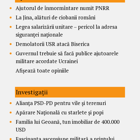
Ajutorul de înmormîntare numit PNRR
La Jina, alături de ciobanii români
Legea salarizării unitare – pericol la adresa
siguranței naționale
Demolatorii USR atacă Biserica
Guvernul trebuie să facă publice ajutoarele
militare acordate Ucrainei
Afișează toate opiniile
Investigații
Alianța PSD-PD pentru vile și terenuri
Apărare Națională cu starlete și popi
Familia lui Geoană, tun imobiliar de 400.000
USD
Fascinanta ascensiune militară a prințului