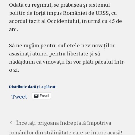
Odată cu regimul, se prăbușea și sistemul
politic de forță impus României de URSS, cu
acordul tacit al Occidentului, în urmă cu 45 de
ani.
Să ne rugăm pentru sufletele nevinovaților
asasinați atunci pentru libertate și să
nădăjduim că vinovații își vor plăti păcatul într-
o zi.
Distribuie dacă ți-a plăcut:
Tweet
Email
Încetați prigoana îndreptată împotriva
românilor din străinătate care se întorc acasă!