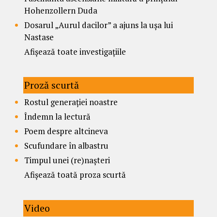
Hohenzollern Duda
Dosarul „Aurul dacilor” a ajuns la ușa lui
Nastase
Afișează toate investigațiile
Proză scurtă
Rostul generației noastre
Îndemn la lectură
Poem despre altcineva
Scufundare în albastru
Timpul unei (re)nașteri
Afișează toată proza scurtă
Video