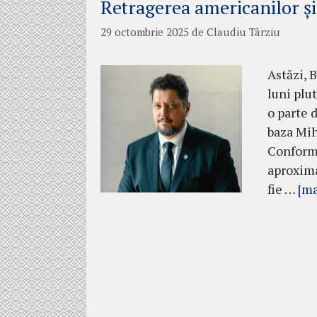
Retragerea americanilor și
29 octombrie 2025
de
Claudiu Târziu
Astăzi, 
luni plut
o parte 
baza Mih
Conform 
aproxima
fie …
[ma