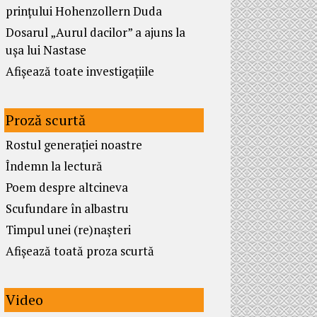
prințului Hohenzollern Duda
Dosarul „Aurul dacilor” a ajuns la
ușa lui Nastase
Afișează toate investigațiile
Proză scurtă
Rostul generației noastre
Îndemn la lectură
Poem despre altcineva
Scufundare în albastru
Timpul unei (re)nașteri
Afișează toată proza scurtă
Video