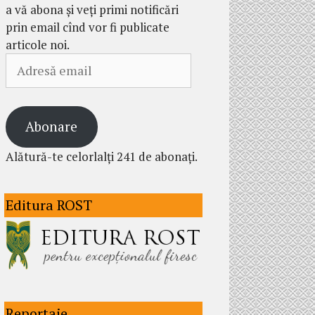
a vă abona și veți primi notificări
prin email cînd vor fi publicate
articole noi.
Adresă
email
Abonare
Alătură-te celorlalți 241 de abonați.
Editura ROST
Reportaje