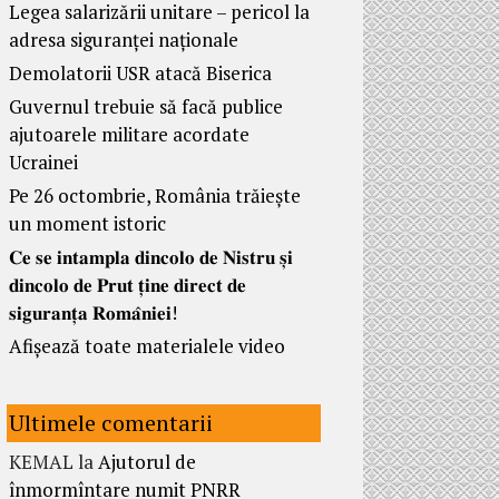
Legea salarizării unitare – pericol la
adresa siguranței naționale
Demolatorii USR atacă Biserica
Guvernul trebuie să facă publice
ajutoarele militare acordate
Ucrainei
Pe 26 octombrie, România trăiește
un moment istoric
𝐂𝐞 𝐬𝐞 𝐢𝐧𝐭𝐚𝐦𝐩𝐥𝐚 𝐝𝐢𝐧𝐜𝐨𝐥𝐨 𝐝𝐞 𝐍𝐢𝐬𝐭𝐫𝐮 𝐬̦𝐢
𝐝𝐢𝐧𝐜𝐨𝐥𝐨 𝐝𝐞 𝐏𝐫𝐮𝐭 𝐭̦𝐢𝐧𝐞 𝐝𝐢𝐫𝐞𝐜𝐭 𝐝𝐞
𝐬𝐢𝐠𝐮𝐫𝐚𝐧𝐭̦𝐚 𝐑𝐨𝐦𝐚̂𝐧𝐢𝐞𝐢!
Afișează toate materialele video
Ultimele comentarii
KEMAL
la
Ajutorul de
înmormîntare numit PNRR