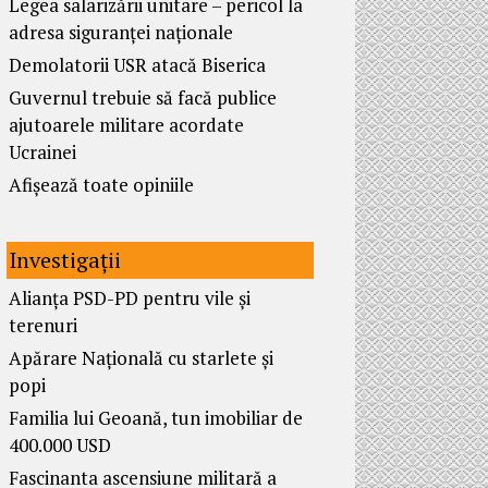
Legea salarizării unitare – pericol la
adresa siguranței naționale
Demolatorii USR atacă Biserica
Guvernul trebuie să facă publice
ajutoarele militare acordate
Ucrainei
Afișează toate opiniile
Investigații
Alianța PSD-PD pentru vile și
terenuri
Apărare Națională cu starlete și
popi
Familia lui Geoană, tun imobiliar de
400.000 USD
Fascinanta ascensiune militară a