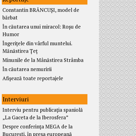
Constantin BRÂNCUȘI, model de
bărbat
În căutarea unui miracol: Roșu de
Humor
Îngerițele din vârful muntelui.
Mănăstirea Țeț
Minunile de la Mânăstirea Strâmba
În căutarea nemuririi
Afișează toate reportajele
Interviuri
Interviu pentru publicația spaniolă
„La Gaceta de la Iberosfera”
Despre conferința MEGA de la
București, în presa europeană