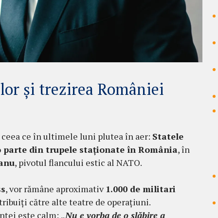
lor și trezirea României
 ceea ce în ultimele luni plutea în aer:
Statele
 o parte din trupele staționate în România
, în
eanu
, pivotul flancului estic al NATO.
ss
, vor rămâne aproximativ
1.000 de militari
tribuiți către alte teatre de operațiuni.
anței este calm:
„Nu e vorba de o slăbire a