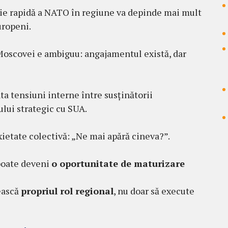
cție rapidă a NATO în regiune va depinde mai mult
uropeni.
 Moscovei e ambiguu: angajamentul există, dar
ta tensiuni interne între susținătorii
ului strategic cu SUA.
nxietate colectivă: „Ne mai apără cineva?”.
 poate deveni
o oportunitate de maturizare
ească
propriul rol regional
, nu doar să execute