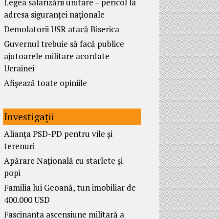
Legea salarizării unitare – pericol la
adresa siguranței naționale
Demolatorii USR atacă Biserica
Guvernul trebuie să facă publice
ajutoarele militare acordate
Ucrainei
Afișează toate opiniile
Investigații
Alianța PSD-PD pentru vile și
terenuri
Apărare Națională cu starlete și
popi
Familia lui Geoană, tun imobiliar de
400.000 USD
Fascinanta ascensiune militară a