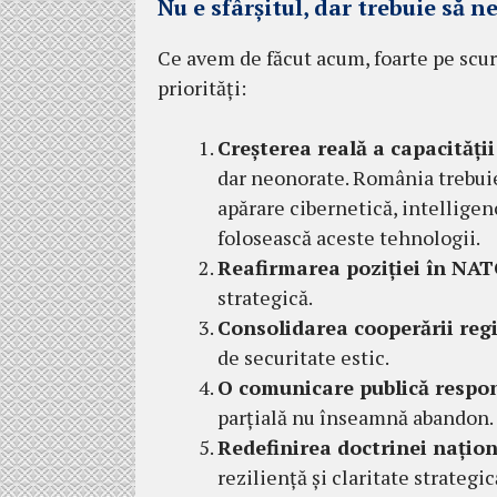
Nu e sfârșitul, dar trebuie să n
Ce avem de făcut acum, foarte pe scurt
priorități:
Creșterea reală a capacități
dar neonorate. România trebuie
apărare cibernetică, intelligen
folosească aceste tehnologii.
Reafirmarea poziției în NA
strategică.
Consolidarea cooperării reg
de securitate estic.
O comunicare publică respo
parțială nu înseamnă abandon.
Redefinirea doctrinei națion
reziliență și claritate strategic