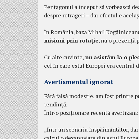
Pentagonul a început să vorbească de
despre retrageri – dar efectul e acelaș
În România, baza Mihail Kogălniceanu 
misiuni prin rotație
, nu o prezență
Cu alte cuvinte,
nu asistăm la o ple
cel în care estul Europei era centrul 
A
vertismentul ignorat
Fără falsă modestie, am fost printre pu
tendință.
Într-o poziționare recentă avertizam:
„Într-un scenariu înspăimântător, dar 
calcul o dezangajare din estul Europ