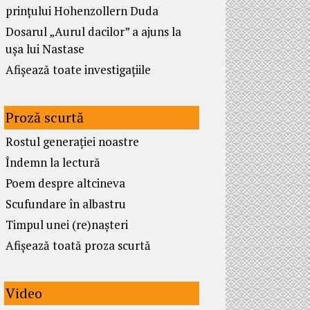
prințului Hohenzollern Duda
Dosarul „Aurul dacilor” a ajuns la
ușa lui Nastase
Afișează toate investigațiile
Proză scurtă
Rostul generației noastre
Îndemn la lectură
Poem despre altcineva
Scufundare în albastru
Timpul unei (re)nașteri
Afișează toată proza scurtă
Video