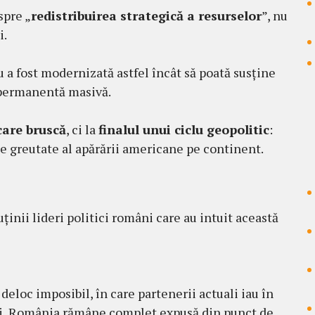
spre „
redistribuirea strategică a resurselor
”, nu
i.
a fost modernizată astfel încât să poată susține
 permanentă masivă.
care bruscă
, ci la
finalul unui ciclu geopolitic
:
de greutate al apărării americane pe continent.
ținii lideri politici români care au intuit această
deloc imposibil, în care partenerii actuali iau în
ei, România rămâne complet expusă din punct de