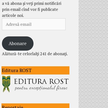
a vă abona și veți primi notificări
prin email cînd vor fi publicate
articole noi.
Adresă
email
Abonare
Alătură-te celorlalți 241 de abonați.
Editura ROST
Reportaje