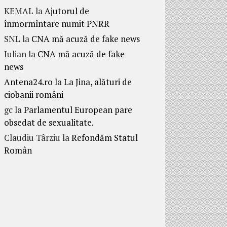
KEMAL
la
Ajutorul de
înmormîntare numit PNRR
SNL
la
CNA mă acuză de fake news
Iulian
la
CNA mă acuză de fake
news
Antena24.ro
la
La Jina, alături de
ciobanii români
gc
la
Parlamentul European pare
obsedat de sexualitate.
Claudiu Târziu
la
Refondăm Statul
Român