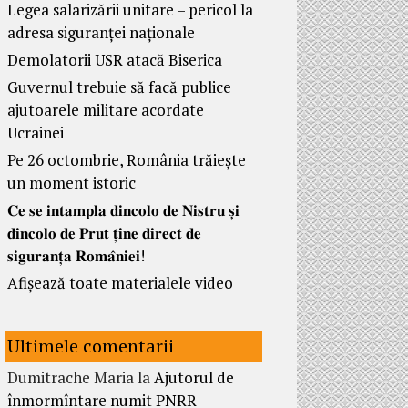
Legea salarizării unitare – pericol la
adresa siguranței naționale
Demolatorii USR atacă Biserica
Guvernul trebuie să facă publice
ajutoarele militare acordate
Ucrainei
Pe 26 octombrie, România trăiește
un moment istoric
𝐂𝐞 𝐬𝐞 𝐢𝐧𝐭𝐚𝐦𝐩𝐥𝐚 𝐝𝐢𝐧𝐜𝐨𝐥𝐨 𝐝𝐞 𝐍𝐢𝐬𝐭𝐫𝐮 𝐬̦𝐢
𝐝𝐢𝐧𝐜𝐨𝐥𝐨 𝐝𝐞 𝐏𝐫𝐮𝐭 𝐭̦𝐢𝐧𝐞 𝐝𝐢𝐫𝐞𝐜𝐭 𝐝𝐞
𝐬𝐢𝐠𝐮𝐫𝐚𝐧𝐭̦𝐚 𝐑𝐨𝐦𝐚̂𝐧𝐢𝐞𝐢!
Afișează toate materialele video
Ultimele comentarii
Dumitrache Maria
la
Ajutorul de
înmormîntare numit PNRR