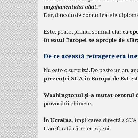
angajamentului aliat.”
Dar, dincolo de comunicatele diplomat
Este, poate, primul semnal clar că
epo
în estul Europei se apropie de sfârș
De ce această retragere era ine
Nu este o surpriză. De peste un an, ana
prezenței SUA în Europa de Est
est
Washingtonul și-a mutat centrul d
provocării chineze.
În
Ucraina
, implicarea directă a SUA a
transferată către europeni.