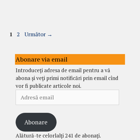
Pagina
Pagina
1
2
Următor
→
Abonare via email
Introduceți adresa de email pentru a vă
abona și veți primi notificări prin email cînd
vor fi publicate articole noi.
Adresă
email
Abonare
Alătură-te celorlalți 241 de abonați.