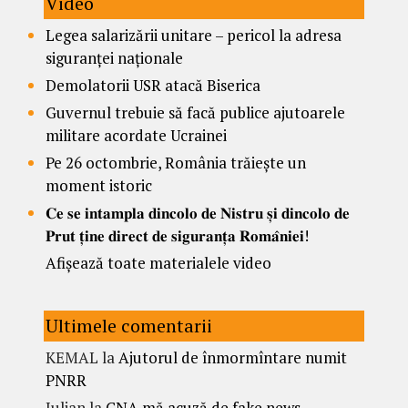
Video
Legea salarizării unitare – pericol la adresa
siguranței naționale
Demolatorii USR atacă Biserica
Guvernul trebuie să facă publice ajutoarele
militare acordate Ucrainei
Pe 26 octombrie, România trăiește un
moment istoric
𝐂𝐞 𝐬𝐞 𝐢𝐧𝐭𝐚𝐦𝐩𝐥𝐚 𝐝𝐢𝐧𝐜𝐨𝐥𝐨 𝐝𝐞 𝐍𝐢𝐬𝐭𝐫𝐮 𝐬̦𝐢 𝐝𝐢𝐧𝐜𝐨𝐥𝐨 𝐝𝐞
𝐏𝐫𝐮𝐭 𝐭̦𝐢𝐧𝐞 𝐝𝐢𝐫𝐞𝐜𝐭 𝐝𝐞 𝐬𝐢𝐠𝐮𝐫𝐚𝐧𝐭̦𝐚 𝐑𝐨𝐦𝐚̂𝐧𝐢𝐞𝐢!
Afișează toate materialele video
Ultimele comentarii
KEMAL
la
Ajutorul de înmormîntare numit
PNRR
Iulian
la
CNA mă acuză de fake news