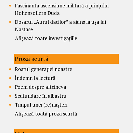
Fascinanta ascensiune militară a prințului
Hohenzollern Duda
Dosarul „Aurul dacilor” a ajuns la ușa lui
Nastase
Afișează toate investigațiile
Proză scurtă
Rostul generației noastre
Îndemn la lectură
Poem despre altcineva
Scufundare în albastru
Timpul unei (re)nașteri
Afișează toată proza scurtă