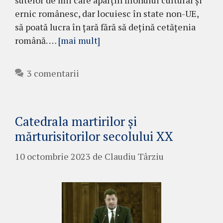
sutelor de mii care aparțin filonului cultural și
ernic românesc, dar locuiesc în state non-UE,
să poată lucra în țară fără să dețină cetățenia
română. …
[mai mult]
3 comentarii
Catedrala martirilor și
mărturisitorilor secolului XX
10 octombrie 2023
de
Claudiu Târziu