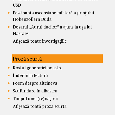
USD
Fascinanta ascensiune militară a prințului
Hohenzollern Duda
Dosarul „Aurul dacilor” a ajuns la ușa lui
Nastase
Afișează toate investigațiile
Proză scurtă
Rostul generației noastre
Îndemn la lectură
Poem despre altcineva
Scufundare în albastru
Timpul unei (re)nașteri
Afișează toată proza scurtă