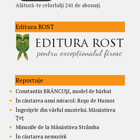
Alătură-te celorlalți 241 de abonați.
Editura ROST
Reportaje
Constantin BRÂNCUȘI, model de bărbat
În căutarea unui miracol: Roșu de Humor
Îngerițele din vârful muntelui. Mănăstirea
Țeț
Minunile de la Mânăstirea Strâmba
În căutarea nemuririi