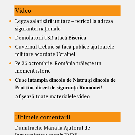
Video
Legea salarizării unitare – pericol la adresa
siguranței naționale
Demolatorii USR atacă Biserica
Guvernul trebuie să facă publice ajutoarele
militare acordate Ucrainei
Pe 26 octombrie, România trăiește un
moment istoric
𝐂𝐞 𝐬𝐞 𝐢𝐧𝐭𝐚𝐦𝐩𝐥𝐚 𝐝𝐢𝐧𝐜𝐨𝐥𝐨 𝐝𝐞 𝐍𝐢𝐬𝐭𝐫𝐮 𝐬̦𝐢 𝐝𝐢𝐧𝐜𝐨𝐥𝐨 𝐝𝐞
𝐏𝐫𝐮𝐭 𝐭̦𝐢𝐧𝐞 𝐝𝐢𝐫𝐞𝐜𝐭 𝐝𝐞 𝐬𝐢𝐠𝐮𝐫𝐚𝐧𝐭̦𝐚 𝐑𝐨𝐦𝐚̂𝐧𝐢𝐞𝐢!
Afișează toate materialele video
Ultimele comentarii
Dumitrache Maria
la
Ajutorul de