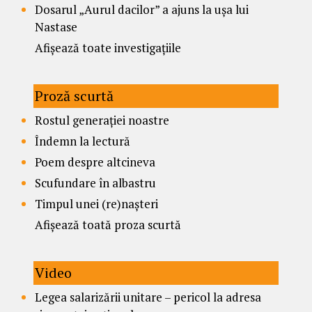
Dosarul „Aurul dacilor” a ajuns la ușa lui
Nastase
Afișează toate investigațiile
Proză scurtă
Rostul generației noastre
Îndemn la lectură
Poem despre altcineva
Scufundare în albastru
Timpul unei (re)nașteri
Afișează toată proza scurtă
Video
Legea salarizării unitare – pericol la adresa