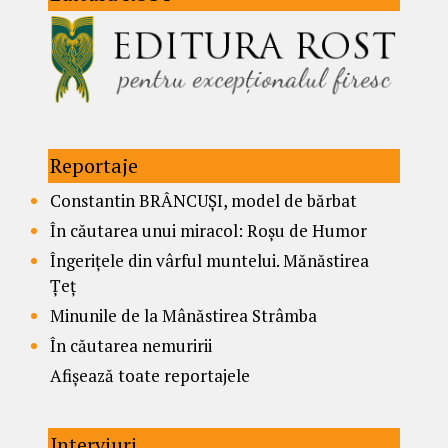
Reportaje
Constantin BRÂNCUȘI, model de bărbat
În căutarea unui miracol: Roșu de Humor
Îngerițele din vârful muntelui. Mănăstirea
Țeț
Minunile de la Mânăstirea Strâmba
În căutarea nemuririi
Afișează toate reportajele
Interviuri