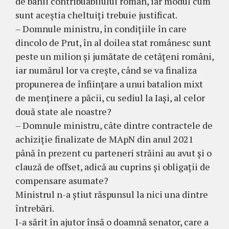
de banii contribuabilului român, iar modul cum
sunt aceștia cheltuiți trebuie justificat.
– Domnule ministru, în condițiile în care
dincolo de Prut, în al doilea stat românesc sunt
peste un milion și jumătate de cetățeni români,
iar numărul lor va crește, când se va finaliza
propunerea de înființare a unui batalion mixt
de menținere a păcii, cu sediul la Iași, al celor
două state ale noastre?
– Domnule ministru, câte dintre contractele de
achiziție finalizate de MApN din anul 2021
până în prezent cu parteneri străini au avut și o
clauză de offset, adică au cuprins și obligații de
compensare asumate?
Ministrul n-a știut răspunsul la nici una dintre
întrebări.
I-a sărit în ajutor însă o doamnă senator, care a