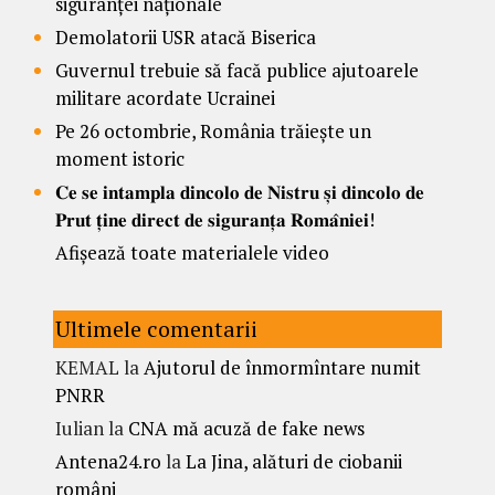
siguranței naționale
Demolatorii USR atacă Biserica
Guvernul trebuie să facă publice ajutoarele
militare acordate Ucrainei
Pe 26 octombrie, România trăiește un
moment istoric
𝐂𝐞 𝐬𝐞 𝐢𝐧𝐭𝐚𝐦𝐩𝐥𝐚 𝐝𝐢𝐧𝐜𝐨𝐥𝐨 𝐝𝐞 𝐍𝐢𝐬𝐭𝐫𝐮 𝐬̦𝐢 𝐝𝐢𝐧𝐜𝐨𝐥𝐨 𝐝𝐞
𝐏𝐫𝐮𝐭 𝐭̦𝐢𝐧𝐞 𝐝𝐢𝐫𝐞𝐜𝐭 𝐝𝐞 𝐬𝐢𝐠𝐮𝐫𝐚𝐧𝐭̦𝐚 𝐑𝐨𝐦𝐚̂𝐧𝐢𝐞𝐢!
Afișează toate materialele video
Ultimele comentarii
KEMAL
la
Ajutorul de înmormîntare numit
PNRR
Iulian
la
CNA mă acuză de fake news
Antena24.ro
la
La Jina, alături de ciobanii
români