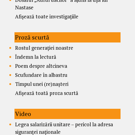
Nastase
Afișează toate investigațiile
Proză scurtă
Rostul generației noastre
Îndemn la lectură
Poem despre altcineva
Scufundare în albastru
Timpul unei (re)nașteri
Afișează toată proza scurtă
Video
Legea salarizării unitare – pericol la adresa
siguranței naționale