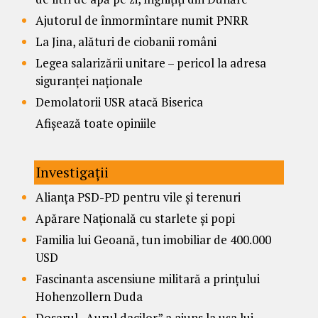
Ajutorul de înmormîntare numit PNRR
La Jina, alături de ciobanii români
Legea salarizării unitare – pericol la adresa
siguranței naționale
Demolatorii USR atacă Biserica
Afișează toate opiniile
Investigații
Alianța PSD-PD pentru vile și terenuri
Apărare Națională cu starlete și popi
Familia lui Geoană, tun imobiliar de 400.000
USD
Fascinanta ascensiune militară a prințului
Hohenzollern Duda
Dosarul „Aurul dacilor” a ajuns la ușa lui