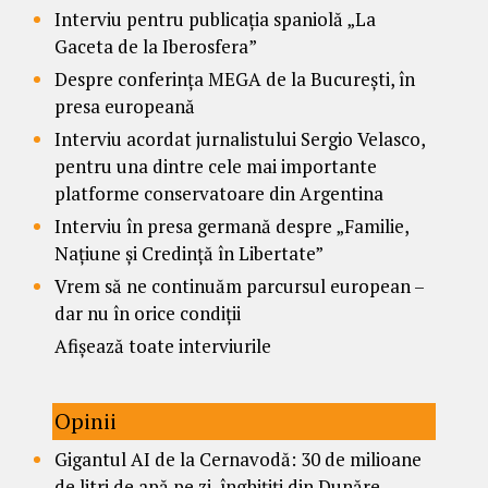
Interviu pentru publicația spaniolă „La
Gaceta de la Iberosfera”
Despre conferința MEGA de la București, în
presa europeană
Interviu acordat jurnalistului Sergio Velasco,
pentru una dintre cele mai importante
platforme conservatoare din Argentina
Interviu în presa germană despre „Familie,
Națiune și Credință în Libertate”
Vrem să ne continuăm parcursul european –
dar nu în orice condiții
Afișează toate interviurile
Opinii
Gigantul AI de la Cernavodă: 30 de milioane
de litri de apă pe zi, înghițiți din Dunăre