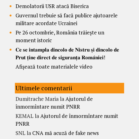
Demolatorii USR atacă Biserica
Guvernul trebuie să facă publice ajutoarele
militare acordate Ucrainei
Pe 26 octombrie, România trăiește un
moment istoric
𝐂𝐞 𝐬𝐞 𝐢𝐧𝐭𝐚𝐦𝐩𝐥𝐚 𝐝𝐢𝐧𝐜𝐨𝐥𝐨 𝐝𝐞 𝐍𝐢𝐬𝐭𝐫𝐮 𝐬̦𝐢 𝐝𝐢𝐧𝐜𝐨𝐥𝐨 𝐝𝐞
𝐏𝐫𝐮𝐭 𝐭̦𝐢𝐧𝐞 𝐝𝐢𝐫𝐞𝐜𝐭 𝐝𝐞 𝐬𝐢𝐠𝐮𝐫𝐚𝐧𝐭̦𝐚 𝐑𝐨𝐦𝐚̂𝐧𝐢𝐞𝐢!
Afișează toate materialele video
Ultimele comentarii
Dumitrache Maria
la
Ajutorul de
înmormîntare numit PNRR
KEMAL
la
Ajutorul de înmormîntare numit
PNRR
SNL
la
CNA mă acuză de fake news