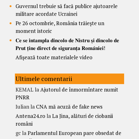
Guvernul trebuie să facă publice ajutoarele
militare acordate Ucrainei
Pe 26 octombrie, România trăiește un
moment istoric
𝐂𝐞 𝐬𝐞 𝐢𝐧𝐭𝐚𝐦𝐩𝐥𝐚 𝐝𝐢𝐧𝐜𝐨𝐥𝐨 𝐝𝐞 𝐍𝐢𝐬𝐭𝐫𝐮 𝐬̦𝐢 𝐝𝐢𝐧𝐜𝐨𝐥𝐨 𝐝𝐞
𝐏𝐫𝐮𝐭 𝐭̦𝐢𝐧𝐞 𝐝𝐢𝐫𝐞𝐜𝐭 𝐝𝐞 𝐬𝐢𝐠𝐮𝐫𝐚𝐧𝐭̦𝐚 𝐑𝐨𝐦𝐚̂𝐧𝐢𝐞𝐢!
Afișează toate materialele video
Ultimele comentarii
KEMAL
la
Ajutorul de înmormîntare numit
PNRR
Iulian
la
CNA mă acuză de fake news
Antena24.ro
la
La Jina, alături de ciobanii
români
gc
la
Parlamentul European pare obsedat de