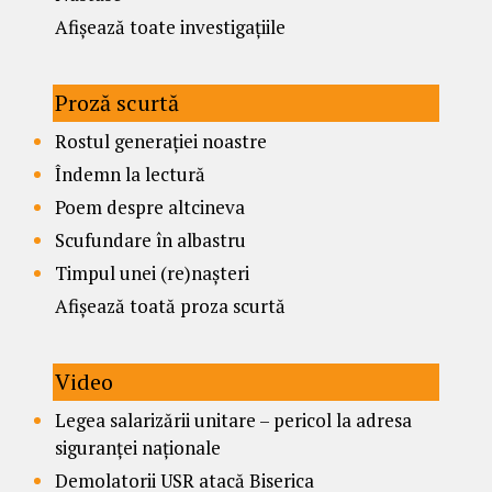
Afișează toate investigațiile
Proză scurtă
Rostul generației noastre
Îndemn la lectură
Poem despre altcineva
Scufundare în albastru
Timpul unei (re)nașteri
Afișează toată proza scurtă
Video
Legea salarizării unitare – pericol la adresa
siguranței naționale
Demolatorii USR atacă Biserica