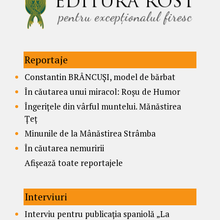
Reportaje
Constantin BRÂNCUȘI, model de bărbat
În căutarea unui miracol: Roșu de Humor
Îngerițele din vârful muntelui. Mănăstirea
Țeț
Minunile de la Mânăstirea Strâmba
În căutarea nemuririi
Afișează toate reportajele
Interviuri
Interviu pentru publicația spaniolă „La