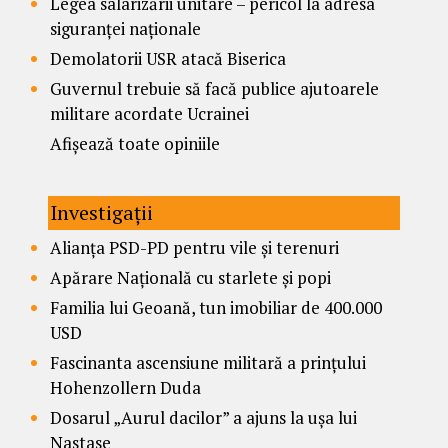
Legea salarizării unitare – pericol la adresa
siguranței naționale
Demolatorii USR atacă Biserica
Guvernul trebuie să facă publice ajutoarele
militare acordate Ucrainei
Afișează toate opiniile
Investigații
Alianța PSD-PD pentru vile și terenuri
Apărare Națională cu starlete și popi
Familia lui Geoană, tun imobiliar de 400.000
USD
Fascinanta ascensiune militară a prințului
Hohenzollern Duda
Dosarul „Aurul dacilor” a ajuns la ușa lui
Nastase