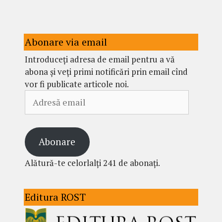
Abonare via email
Introduceți adresa de email pentru a vă
abona și veți primi notificări prin email cînd
vor fi publicate articole noi.
Adresă
email
Abonare
Alătură-te celorlalți 241 de abonați.
Editura ROST