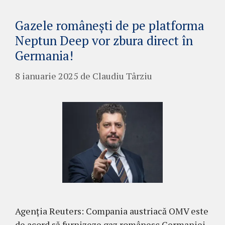
Gazele românești de pe platforma
Neptun Deep vor zbura direct în
Germania!
8 ianuarie 2025
de
Claudiu Târziu
Agenția Reuters: Compania austriacă OMV este
de acord să furnizeze gaz românesc Germaniei