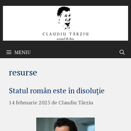
Sari
la
conținut
MENIU
resurse
Statul român este în disoluție
14 februarie 2025
de
Claudiu Târziu