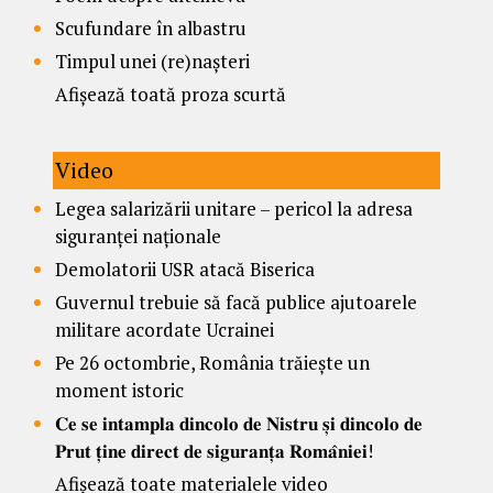
Scufundare în albastru
Timpul unei (re)nașteri
Afișează toată proza scurtă
Video
Legea salarizării unitare – pericol la adresa
siguranței naționale
Demolatorii USR atacă Biserica
Guvernul trebuie să facă publice ajutoarele
militare acordate Ucrainei
Pe 26 octombrie, România trăiește un
moment istoric
𝐂𝐞 𝐬𝐞 𝐢𝐧𝐭𝐚𝐦𝐩𝐥𝐚 𝐝𝐢𝐧𝐜𝐨𝐥𝐨 𝐝𝐞 𝐍𝐢𝐬𝐭𝐫𝐮 𝐬̦𝐢 𝐝𝐢𝐧𝐜𝐨𝐥𝐨 𝐝𝐞
𝐏𝐫𝐮𝐭 𝐭̦𝐢𝐧𝐞 𝐝𝐢𝐫𝐞𝐜𝐭 𝐝𝐞 𝐬𝐢𝐠𝐮𝐫𝐚𝐧𝐭̦𝐚 𝐑𝐨𝐦𝐚̂𝐧𝐢𝐞𝐢!
Afișează toate materialele video