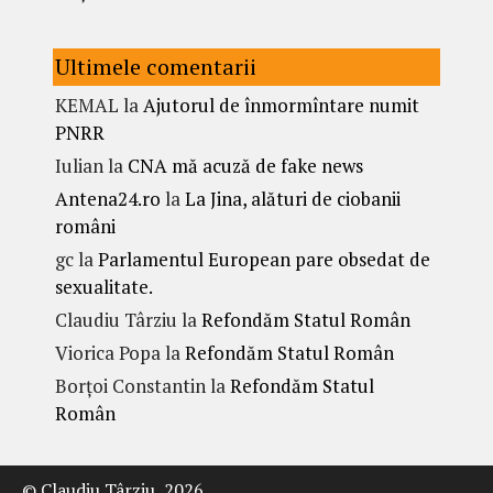
Ultimele comentarii
KEMAL
la
Ajutorul de înmormîntare numit
PNRR
Iulian
la
CNA mă acuză de fake news
Antena24.ro
la
La Jina, alături de ciobanii
români
gc
la
Parlamentul European pare obsedat de
sexualitate.
Claudiu Târziu
la
Refondăm Statul Român
Viorica Popa
la
Refondăm Statul Român
Borțoi Constantin
la
Refondăm Statul
Român
© Claudiu Târziu, 2026