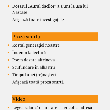
Dosarul „Aurul dacilor” a ajuns la ușa lui
Nastase
Afișează toate investigațiile
Proză scurtă
Rostul generației noastre
Îndemn la lectură
Poem despre altcineva
Scufundare în albastru
Timpul unei (re)nașteri
Afișează toată proza scurtă
Video
Legea salarizării unitare – pericol la adresa