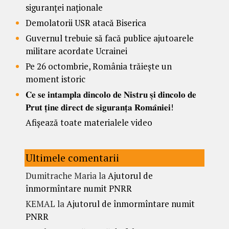
siguranței naționale
Demolatorii USR atacă Biserica
Guvernul trebuie să facă publice ajutoarele
militare acordate Ucrainei
Pe 26 octombrie, România trăiește un
moment istoric
𝐂𝐞 𝐬𝐞 𝐢𝐧𝐭𝐚𝐦𝐩𝐥𝐚 𝐝𝐢𝐧𝐜𝐨𝐥𝐨 𝐝𝐞 𝐍𝐢𝐬𝐭𝐫𝐮 𝐬̦𝐢 𝐝𝐢𝐧𝐜𝐨𝐥𝐨 𝐝𝐞
𝐏𝐫𝐮𝐭 𝐭̦𝐢𝐧𝐞 𝐝𝐢𝐫𝐞𝐜𝐭 𝐝𝐞 𝐬𝐢𝐠𝐮𝐫𝐚𝐧𝐭̦𝐚 𝐑𝐨𝐦𝐚̂𝐧𝐢𝐞𝐢!
Afișează toate materialele video
Ultimele comentarii
Dumitrache Maria
la
Ajutorul de
înmormîntare numit PNRR
KEMAL
la
Ajutorul de înmormîntare numit
PNRR