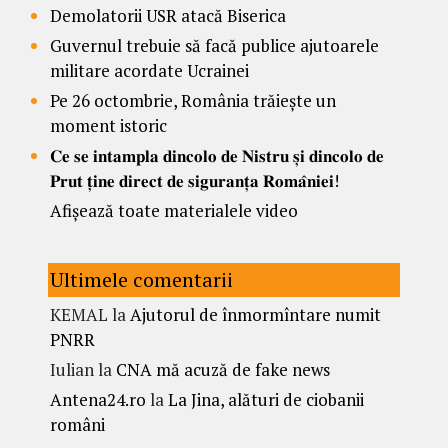
Demolatorii USR atacă Biserica
Guvernul trebuie să facă publice ajutoarele
militare acordate Ucrainei
Pe 26 octombrie, România trăiește un
moment istoric
𝐂𝐞 𝐬𝐞 𝐢𝐧𝐭𝐚𝐦𝐩𝐥𝐚 𝐝𝐢𝐧𝐜𝐨𝐥𝐨 𝐝𝐞 𝐍𝐢𝐬𝐭𝐫𝐮 𝐬̦𝐢 𝐝𝐢𝐧𝐜𝐨𝐥𝐨 𝐝𝐞
𝐏𝐫𝐮𝐭 𝐭̦𝐢𝐧𝐞 𝐝𝐢𝐫𝐞𝐜𝐭 𝐝𝐞 𝐬𝐢𝐠𝐮𝐫𝐚𝐧𝐭̦𝐚 𝐑𝐨𝐦𝐚̂𝐧𝐢𝐞𝐢!
Afișează toate materialele video
Ultimele comentarii
KEMAL
la
Ajutorul de înmormîntare numit
PNRR
Iulian
la
CNA mă acuză de fake news
Antena24.ro
la
La Jina, alături de ciobanii
români