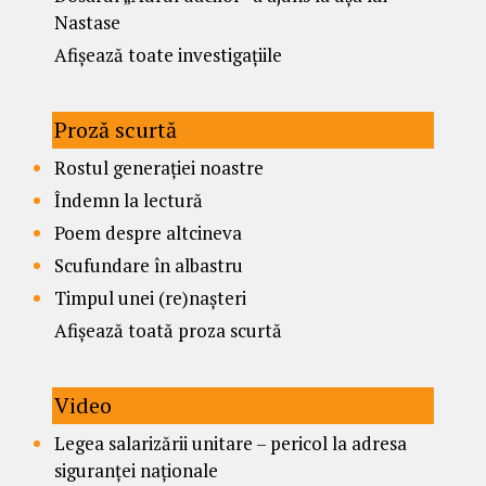
Nastase
Afișează toate investigațiile
Proză scurtă
Rostul generației noastre
Îndemn la lectură
Poem despre altcineva
Scufundare în albastru
Timpul unei (re)nașteri
Afișează toată proza scurtă
Video
Legea salarizării unitare – pericol la adresa
siguranței naționale