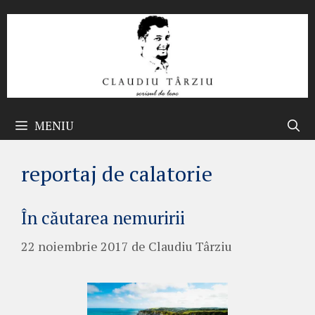
Sari
la
conținut
MENIU
reportaj de calatorie
În căutarea nemuririi
22 noiembrie 2017
de
Claudiu Târziu