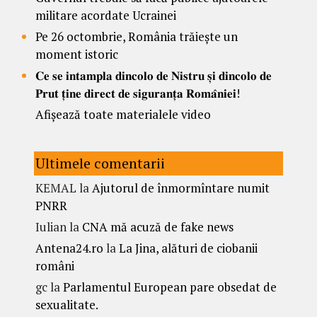
militare acordate Ucrainei
Pe 26 octombrie, România trăiește un
moment istoric
𝐂𝐞 𝐬𝐞 𝐢𝐧𝐭𝐚𝐦𝐩𝐥𝐚 𝐝𝐢𝐧𝐜𝐨𝐥𝐨 𝐝𝐞 𝐍𝐢𝐬𝐭𝐫𝐮 𝐬̦𝐢 𝐝𝐢𝐧𝐜𝐨𝐥𝐨 𝐝𝐞
𝐏𝐫𝐮𝐭 𝐭̦𝐢𝐧𝐞 𝐝𝐢𝐫𝐞𝐜𝐭 𝐝𝐞 𝐬𝐢𝐠𝐮𝐫𝐚𝐧𝐭̦𝐚 𝐑𝐨𝐦𝐚̂𝐧𝐢𝐞𝐢!
Afișează toate materialele video
Ultimele comentarii
KEMAL
la
Ajutorul de înmormîntare numit
PNRR
Iulian
la
CNA mă acuză de fake news
Antena24.ro
la
La Jina, alături de ciobanii
români
gc
la
Parlamentul European pare obsedat de
sexualitate.