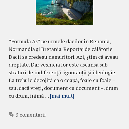
”Formula As” pe urmele dacilor în Renania,
Normandia și Bretania. Reportaj de călătorie
Dacii se credeau nemuritori. Azi, știm că aveau
dreptate. Dar veșnicia lor este ascunsă sub
straturi de indiferență, ignoranță și ideologie.
Ea trebuie decojită ca o ceapă, foaie cu foaie –
sau, dacă vreți, document cu document –, drum
cu drum, inimă …
[mai mult]
3 comentarii