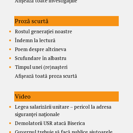
Afișează toate investigațiile
Proză scurtă
Rostul generației noastre
Îndemn la lectură
Poem despre altcineva
Scufundare în albastru
Timpul unei (re)nașteri
Afișează toată proza scurtă
Video
Legea salarizării unitare – pericol la adresa
siguranței naționale
Demolatorii USR atacă Biserica
Guvernul trebuie să facă publice ajutoarele