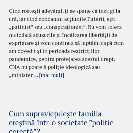
Cînd rostești adevărul, ți se spune că instigi la
ură, iar cînd condamni acțiunile Puterii, ești
„putinist” sau „conspiraționist”. Nu vom tolera
niciodată abuzurile și încălcarea libertății de
exprimare și vom continua să luptăm, după cum
am dovedit și în perioada restricțiilor
pandemice, pentru protejarea acestui drept.
CNA nu poare fi poliție ideologică sau
„minister …
[mai mult]
Cum supraviețuiește familia
creștină într-o societate ”politic
corectă”?