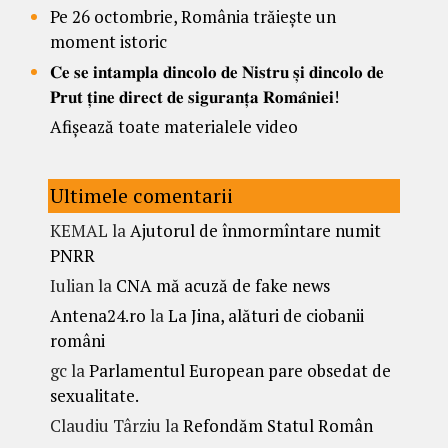
Pe 26 octombrie, România trăiește un
moment istoric
𝐂𝐞 𝐬𝐞 𝐢𝐧𝐭𝐚𝐦𝐩𝐥𝐚 𝐝𝐢𝐧𝐜𝐨𝐥𝐨 𝐝𝐞 𝐍𝐢𝐬𝐭𝐫𝐮 𝐬̦𝐢 𝐝𝐢𝐧𝐜𝐨𝐥𝐨 𝐝𝐞
𝐏𝐫𝐮𝐭 𝐭̦𝐢𝐧𝐞 𝐝𝐢𝐫𝐞𝐜𝐭 𝐝𝐞 𝐬𝐢𝐠𝐮𝐫𝐚𝐧𝐭̦𝐚 𝐑𝐨𝐦𝐚̂𝐧𝐢𝐞𝐢!
Afișează toate materialele video
Ultimele comentarii
KEMAL
la
Ajutorul de înmormîntare numit
PNRR
Iulian
la
CNA mă acuză de fake news
Antena24.ro
la
La Jina, alături de ciobanii
români
gc
la
Parlamentul European pare obsedat de
sexualitate.
Claudiu Târziu
la
Refondăm Statul Român