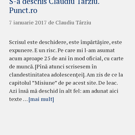
S-a deschis Claudiu Târziu.
Punct.ro
7 ianuarie 2017
de
Claudiu Târziu
Scrisul este deschidere, este împărtășire, este
expunere. E un risc. Pe care mi l-am asumat
acum aproape 25 de ani în mod oficial, cu carte
de muncă. [Pînă atunci scrisesem în
clandestinitatea adolescenței]. Am zis de ce la
capitolul ”Misiune” de pe acest site. De leac.
Azi însă mă deschid în alt fel: am adunat aici
texte …
[mai mult]