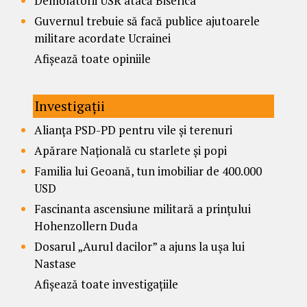
Demolatorii USR atacă Biserica
Guvernul trebuie să facă publice ajutoarele
militare acordate Ucrainei
Afișează toate opiniile
Investigații
Alianța PSD-PD pentru vile și terenuri
Apărare Națională cu starlete și popi
Familia lui Geoană, tun imobiliar de 400.000
USD
Fascinanta ascensiune militară a prințului
Hohenzollern Duda
Dosarul „Aurul dacilor” a ajuns la ușa lui
Nastase
Afișează toate investigațiile