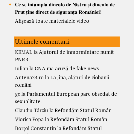
𝐂𝐞 𝐬𝐞 𝐢𝐧𝐭𝐚𝐦𝐩𝐥𝐚 𝐝𝐢𝐧𝐜𝐨𝐥𝐨 𝐝𝐞 𝐍𝐢𝐬𝐭𝐫𝐮 𝐬̦𝐢 𝐝𝐢𝐧𝐜𝐨𝐥𝐨 𝐝𝐞
𝐏𝐫𝐮𝐭 𝐭̦𝐢𝐧𝐞 𝐝𝐢𝐫𝐞𝐜𝐭 𝐝𝐞 𝐬𝐢𝐠𝐮𝐫𝐚𝐧𝐭̦𝐚 𝐑𝐨𝐦𝐚̂𝐧𝐢𝐞𝐢!
Afișează toate materialele video
Ultimele comentarii
KEMAL
la
Ajutorul de înmormîntare numit
PNRR
Iulian
la
CNA mă acuză de fake news
Antena24.ro
la
La Jina, alături de ciobanii
români
gc
la
Parlamentul European pare obsedat de
sexualitate.
Claudiu Târziu
la
Refondăm Statul Român
Viorica Popa
la
Refondăm Statul Român
Borțoi Constantin
la
Refondăm Statul