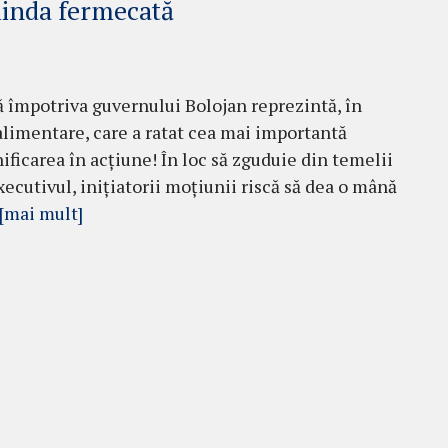
linda fermecată
 împotriva guvernului Bolojan reprezintă, în
alimentare, care a ratat cea mai importantă
ficarea în acțiune! În loc să zguduie din temelii
executivul, inițiatorii moțiunii riscă să dea o mână
[mai mult]