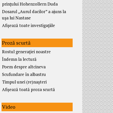
prințului Hohenzollern Duda
Dosarul „Aurul dacilor” a ajuns la
ușa lui Nastase
Afișează toate investigațiile
Proză scurtă
Rostul generației noastre
Îndemn la lectură
Poem despre altcineva
Scufundare în albastru
Timpul unei (re)nașteri
Afișează toată proza scurtă
Video