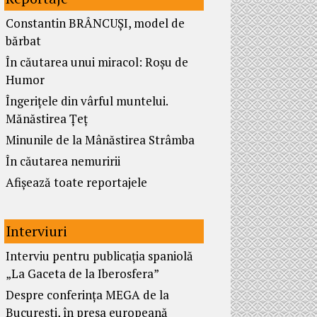
Constantin BRÂNCUȘI, model de
bărbat
În căutarea unui miracol: Roșu de
Humor
Îngerițele din vârful muntelui.
Mănăstirea Țeț
Minunile de la Mânăstirea Strâmba
În căutarea nemuririi
Afișează toate reportajele
Interviuri
Interviu pentru publicația spaniolă
„La Gaceta de la Iberosfera”
Despre conferința MEGA de la
București, în presa europeană