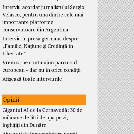
Interviu acordat jurnalistului Sergio
Velasco, pentru una dintre cele mai
importante platforme
conservatoare din Argentina
Interviu în presa germană despre
„Familie, Națiune și Credință în
Libertate”
Vrem să ne continuăm parcursul
european – dar nu în orice condiții
Afișează toate interviurile
Opinii
Gigantul AI de la Cernavodă: 30 de
milioane de litri de apă pe zi,
înghițiți din Dunăre
Ajutorul de înmormîntare numit