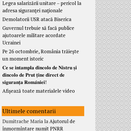
Legea salarizării unitare – pericol la
adresa siguranței naționale
Demolatorii USR atacă Biserica
Guvernul trebuie să facă publice
ajutoarele militare acordate
Ucrainei
Pe 26 octombrie, România trăiește
un moment istoric
𝐂𝐞 𝐬𝐞 𝐢𝐧𝐭𝐚𝐦𝐩𝐥𝐚 𝐝𝐢𝐧𝐜𝐨𝐥𝐨 𝐝𝐞 𝐍𝐢𝐬𝐭𝐫𝐮 𝐬̦𝐢
𝐝𝐢𝐧𝐜𝐨𝐥𝐨 𝐝𝐞 𝐏𝐫𝐮𝐭 𝐭̦𝐢𝐧𝐞 𝐝𝐢𝐫𝐞𝐜𝐭 𝐝𝐞
𝐬𝐢𝐠𝐮𝐫𝐚𝐧𝐭̦𝐚 𝐑𝐨𝐦𝐚̂𝐧𝐢𝐞𝐢!
Afișează toate materialele video
Ultimele comentarii
Dumitrache Maria
la
Ajutorul de
înmormîntare numit PNRR