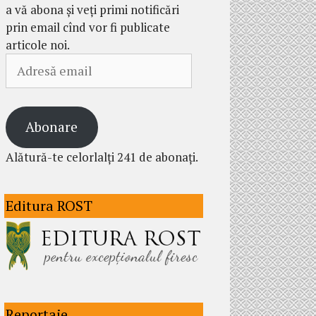
a vă abona și veți primi notificări
prin email cînd vor fi publicate
articole noi.
Adresă
email
Abonare
Alătură-te celorlalți 241 de abonați.
Editura ROST
Reportaje